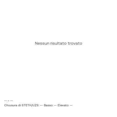
Nessun risultato trovato
-- ~ --
Chiusura di STETH/UZS: --
Basso: --
Elevato: --