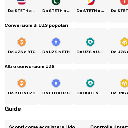
Da STETH a USD
Da STETH a PKR
Da STETH a PHP
Conversioni di UZS popolari
Da UZS a BTC
Da UZS a ETH
Da UZS a USDT
Altre conversioni UZS
Da BTC a UZS
Da ETH a UZS
Da USDT a UZS
Guide
Scopri come acquistare Lido
Controlla il prez