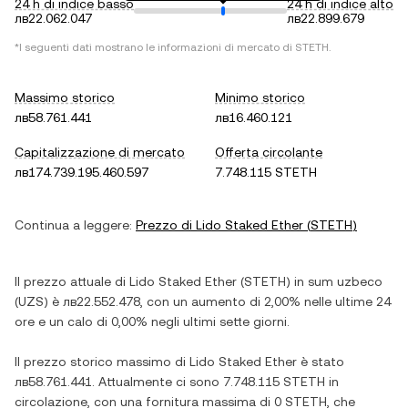
24 h di indice basso
24 h di indice alto
лв22.062.047
лв22.899.679
*I seguenti dati mostrano le informazioni di mercato di
STETH
.
Massimo storico
Minimo storico
лв58.761.441
лв16.460.121
Capitalizzazione di mercato
Offerta circolante
лв174.739.195.460.597
7.748.115 STETH
Continua a leggere:
Prezzo di
Lido Staked Ether
(
STETH
)
Il prezzo attuale di
Lido Staked Ether
(
STETH
) in
sum uzbeco
(
UZS
) è
лв22.552.478
, con
un aumento
di
2,00%
nelle ultime 24
ore e
un calo
di
0,00%
negli ultimi sette giorni.
Il prezzo storico massimo di
Lido Staked Ether
è stato
лв58.761.441
. Attualmente ci sono
7.748.115 STETH
in
circolazione, con una fornitura massima di
0 STETH
, che