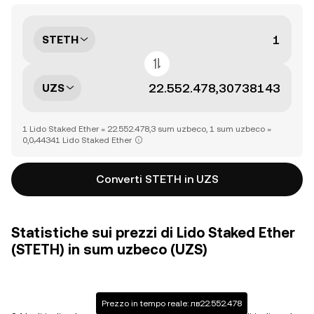
STETH
UZS
1 Lido Staked Ether = 22.552.478,3 sum uzbeco, 1 sum uzbeco =
0,0₇44341 Lido Staked Ether
Converti STETH in UZS
Statistiche sui prezzi di Lido Staked Ether
(STETH) in sum uzbeco (UZS)
Prezzo in tempo reale: лв22.552.478