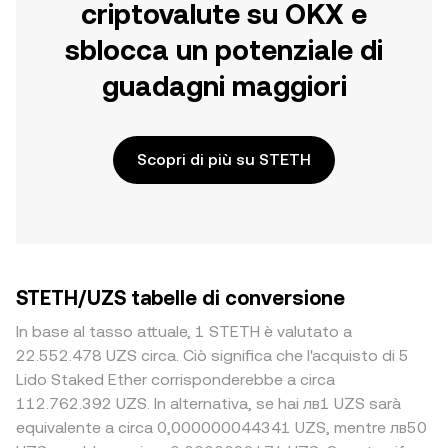
criptovalute su OKX e
sblocca un potenziale di
guadagni maggiori
Scopri di più su STETH
STETH/UZS tabelle di conversione
In base al tasso attuale, 1 STETH è valutato a
22.552.478 UZS circa. Ciò significa che l'acquisto di 5
Lido Staked Ether corrisponderebbe a circa
112.762.392 UZS. In alternativa, se hai лв1 UZS sarà
equivalente a circa 0,000000044341 UZS, mentre лв50