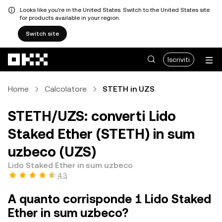
Looks like you're in the United States. Switch to the United States site
for products available in your region.
Switch site
Passa al contenuto principale
Iscriviti
Home
Calcolatore
STETH in UZS
STETH/UZS: converti Lido
Staked Ether (STETH) in sum
uzbeco (UZS)
Lido Staked Ether in sum uzbeco
4,3
A quanto corrisponde 1 Lido Staked
Ether in sum uzbeco?