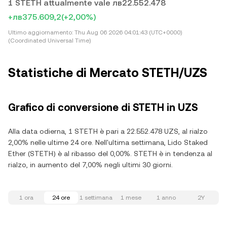
1 STETH attualmente vale лв22.552.478
+лв375.609,2
(+2,00%)
Ultimo aggiornamento:
Thu Aug 06 2026 04:01:43 (UTC+0000)
(Coordinated Universal Time)
Statistiche di Mercato STETH/UZS
Grafico di conversione di STETH in UZS
Alla data odierna, 1 STETH è pari a 22.552.478 UZS, al rialzo
2,00% nelle ultime 24 ore. Nell'ultima settimana, Lido Staked
Ether (STETH) è al ribasso del 0,00%. STETH è in tendenza al
rialzo, in aumento del 7,00% negli ultimi 30 giorni.
1 ora
24 ore
1 settimana
1 mese
1 anno
2Y