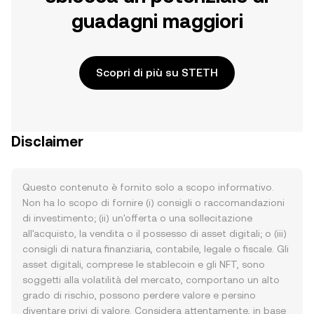
guadagni maggiori
Scopri di più su STETH
Disclaimer
Questo contenuto è fornito solo a scopo informativo.
Non ha lo scopo di fornire (i) consigli o raccomandazioni
di investimento; (ii) un'offerta o una sollecitazione
all'acquisto, la vendita o il possesso di asset digitali; o (iii)
consigli di natura finanziaria, contabile, legale o fiscale. Gli
asset digitali, comprese le stablecoin e gli NFT, sono
soggetti alla volatilità del mercato, comportano un alto
grado di rischio, possono perdere valore e persino
diventare privi di valore. Considera attentamente, in base