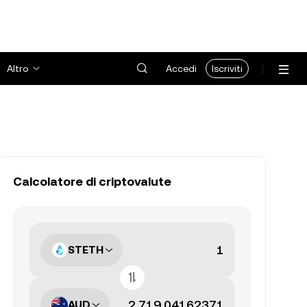
Altro
Accedi
Iscriviti
Calcolatore di criptovalute
STETH
AUD