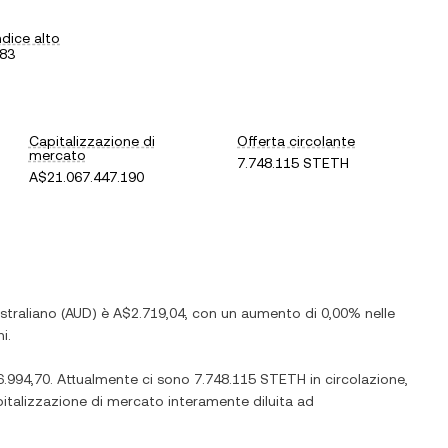
ndice alto
,83
Capitalizzazione di
Offerta circolante
mercato
7.748.115 STETH
A$21.067.447.190
straliano
(
AUD
) è
A$2.719,04
, con
un aumento
di
0,00%
nelle
i.
.994,70
. Attualmente ci sono
7.748.115 STETH
in circolazione,
apitalizzazione di mercato interamente diluita ad