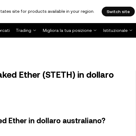
tates site for products available in your region.
Switch site
rcati
Trading
Migliora la tua posizione
Istituzionale
ked Ether (STETH) in dollaro
d Ether in dollaro australiano?