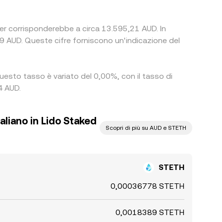
ther corrisponderebbe a circa 13.595,21 AUD. In
 AUD. Queste cifre forniscono un'indicazione del
questo tasso è variato del 0,00%, con il tasso di
4 AUD.
aliano in Lido Staked
Scopri di più su AUD e STETH
STETH
0,00036778 STETH
0,0018389 STETH