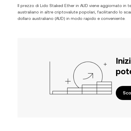
Il prezzo di
Lido Staked Ether
in
AUD
viene aggiornato in t
australiano
in altre criptovalute popolari, facilitando lo s
dollaro australiano
(
AUD
) in modo rapido e conveniente.
Iniz
pot
Sco