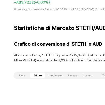
+A$3,7212
(+0,00%)
Ultimo aggiornamento:
Sat Aug 08 2026 11:49:32 (UTC+0000) (Coordi
Statistiche di Mercato STETH/AU
Grafico di conversione di STETH in AUD
Alla data odierna, 1 STETH è pari a 2.719,04 AUD, al rialzo 
Ether (STETH) è al rialzo del 3,00%. STETH è in tendenza al 
1 ora
24 ore
1 settimana
1 mese
1 anno
2Y