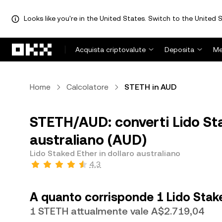
Looks like you're in the United States. Switch to the United S
Passa al contenuto principale
Acquista criptovalute
Deposita
Me
Home
Calcolatore
STETH in AUD
STETH/AUD: converti Lido Sta
australiano (AUD)
Lido Staked Ether in dollaro australiano
4,3
A quanto corrisponde 1 Lido Stake
1 STETH attualmente vale A$2.719,04