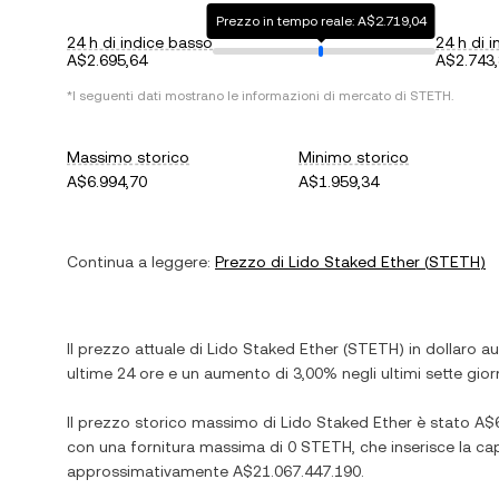
Prezzo in tempo reale: A$2.719,04
24 h di indice basso
24 h di i
A$2.695,64
A$2.743
*I seguenti dati mostrano le informazioni di mercato di
STETH
.
Massimo storico
Minimo storico
A$6.994,70
A$1.959,34
Continua a leggere:
Prezzo di
Lido Staked Ether
(
STETH
)
Il prezzo attuale di
Lido Staked Ether
(
STETH
) in
dollaro au
ultime 24 ore e
un aumento
di
3,00%
negli ultimi sette giorn
Il prezzo storico massimo di
Lido Staked Ether
è stato
A$6
con una fornitura massima di
0 STETH
, che inserisce la c
approssimativamente
A$21.067.447.190
.