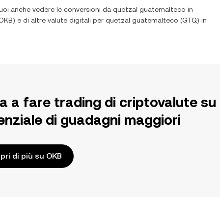
uoi anche vedere le conversioni da
quetzal guatemalteco
in
OKB
) e di altre valute digitali per
quetzal guatemalteco
(
GTQ
) in
ia a fare trading di criptovalute 
enziale di guadagni maggiori
pri di più su OKB