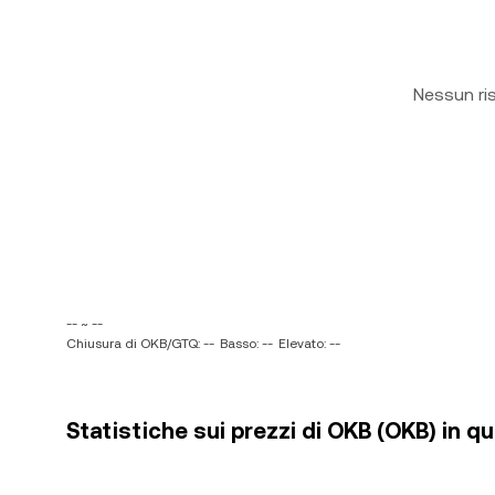
Nessun ri
-- ~ --
Chiusura di OKB/GTQ: --
Basso: --
Elevato: --
Statistiche sui prezzi di OKB (OKB) in 