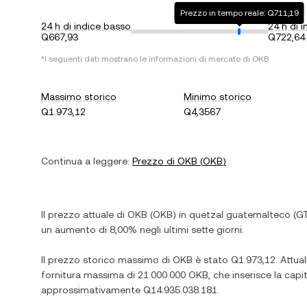
Prezzo in tempo reale: Q711,19
24 h di indice basso
24 h di i
Q667,93
Q722,64
*I seguenti dati mostrano le informazioni di mercato di
OKB
.
Massimo storico
Minimo storico
Q1.973,12
Q4,3567
Continua a leggere:
Prezzo di
OKB
(
OKB
)
Il prezzo attuale di
OKB
(
OKB
) in
quetzal guatemalteco
(
G
un aumento
di
8,00%
negli ultimi sette giorni.
Il prezzo storico massimo di
OKB
è stato
Q1.973,12
. Attu
fornitura massima di
21.000.000 OKB
, che inserisce la cap
approssimativamente
Q14.935.038.181
.