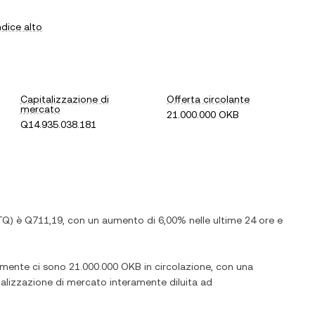
ndice alto
Capitalizzazione di
Offerta circolante
mercato
21.000.000 OKB
Q14.935.038.181
TQ
) è
Q711,19
, con
un aumento
di
6,00%
nelle ultime 24 ore e
almente ci sono
21.000.000 OKB
in circolazione, con una
italizzazione di mercato interamente diluita ad