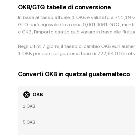
OKB/GTQ tabelle di conversione
In base al tasso attuale, 1 OKB è valutato a 711,19 G
GTQ sarà equivalente a circa 0,0014061 GTQ, mentr
e OKB, l'importo esatto può variare in base alle fluttu
Negli ultimi 7 giorni, il tasso di cambio OKB èun aume
1 OKB per quetzal guatemalteco di 722,64 GTQ e il v
Converti OKB in quetzal guatemalteco
OKB
1 OKB
5 OKB