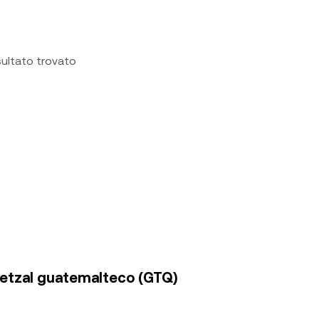
sultato trovato
quetzal guatemalteco (GTQ)