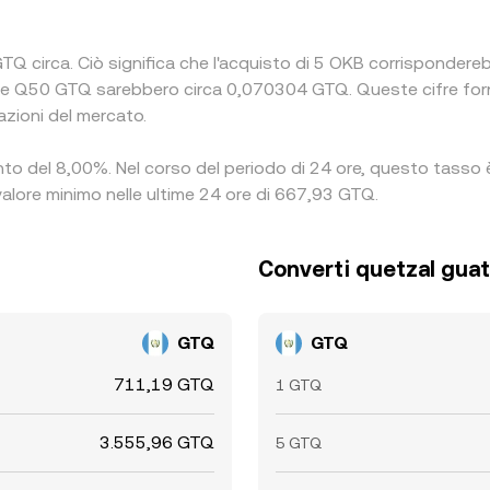
TQ circa. Ciò significa che l'acquisto di 5 OKB corrispondereb
e Q50 GTQ sarebbero circa 0,070304 GTQ. Queste cifre forn
azioni del mercato.
nto del 8,00%. Nel corso del periodo di 24 ore, questo tasso è
alore minimo nelle ultime 24 ore di 667,93 GTQ.
Converti quetzal gua
GTQ
GTQ
711,19 GTQ
1 GTQ
3.555,96 GTQ
5 GTQ