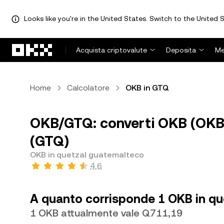
Looks like you're in the United States. Switch to the United S
Passa al contenuto principale
Acquista criptovalute
Deposita
Me
Home
Calcolatore
OKB in GTQ
OKB/GTQ: converti OKB (OKB)
(GTQ)
OKB in quetzal guatemalteco
4,6
A quanto corrisponde 1 OKB in q
1 OKB attualmente vale Q711,19