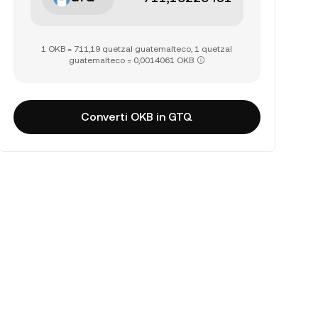
1 OKB = 711,19 quetzal guatemalteco, 1 quetzal
guatemalteco = 0,0014061 OKB
Converti OKB in GTQ