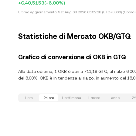
+Q40,5153
(+6,00%)
Ultimo aggiornamento:
Sat Aug 08 2026 05:52:28 (UTC+0000) (Coordi
Statistiche di Mercato OKB/GTQ
Grafico di conversione di OKB in GTQ
Alla data odierna, 1 OKB è pari a 711,19 GTQ, al rialzo 6,00
del 8,00%. OKB è in tendenza al rialzo, in aumento del 18,00
1 ora
24 ore
1 settimana
1 mese
1 anno
2Y