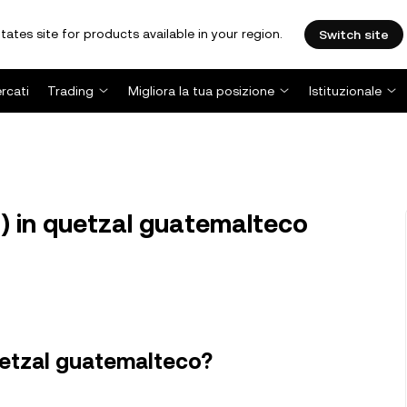
tates site for products available in your region.
Switch site
rcati
Trading
Migliora la tua posizione
Istituzionale
 in quetzal guatemalteco
uetzal guatemalteco?