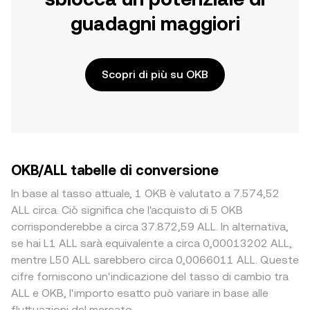
guadagni maggiori
Scopri di più su OKB
OKB/ALL tabelle di conversione
In base al tasso attuale, 1 OKB è valutato a 7.574,52
ALL circa. Ciò significa che l'acquisto di 5 OKB
corrisponderebbe a circa 37.872,59 ALL. In alternativa,
se hai L1 ALL sarà equivalente a circa 0,00013202 ALL,
mentre L50 ALL sarebbero circa 0,0066011 ALL. Queste
cifre forniscono un'indicazione del tasso di cambio tra
ALL e OKB, l'importo esatto può variare in base alle
fluttuazioni del mercato.