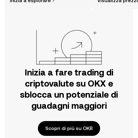
Inizia a esplorare
Visualizza prezz
pensare. Inizia il tuo viaggio sull'app
altro ancora.
per dispositivi mobili OKX o
direttamente sul web.
Inizia a fare trading di
criptovalute su OKX e
sblocca un potenziale di
guadagni maggiori
Scopri di più su OKB