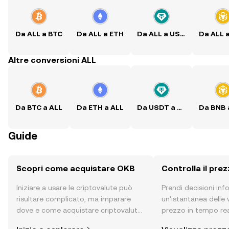
Da ALL a BTC
Da ALL a ETH
Da ALL a USDT
Da ALL 
Altre conversioni ALL
Da BTC a ALL
Da ETH a ALL
Da USDT a ALL
Da BNB 
Guide
Scopri come acquistare OKB
Controlla il pre
Iniziare a usare le criptovalute può
Prendi decisioni in
risultare complicato, ma imparare
un'istantanea delle v
dove e come acquistare criptovalute
prezzo in tempo rea
è più semplice di quanto possa
sentiment della com