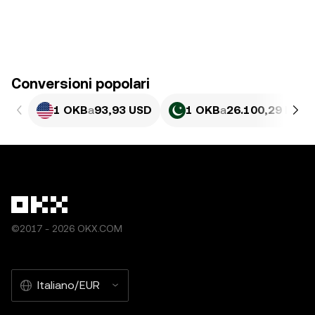
Conversioni popolari
1 OKB
a
93,93 USD
1 OKB
a
26.100,29 PKR
©2017 - 2026 OKX.COM
Italiano/EUR