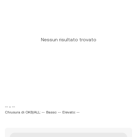
Nessun risultato trovato
-- ~ --
Chiusura di OKB/ALL: --
Basso: --
Elevato: --