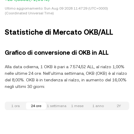
Ultimo aggiornamento:
Sun Aug 09 2026 11:47:29 (UTC+0000)
(Coordinated Universal Time)
Statistiche di Mercato OKB/ALL
Grafico di conversione di OKB in ALL
Alla data odierna, 1 OKB è pari a 7.574,52 ALL, al rialzo 1,00%
nelle ultime 24 ore. Nell'ultima settimana, OKB (OKB) è al rialzo
del 8,00%. OKB è in tendenza al rialzo, in aumento del 16,00%
negli ultimi 30 giorni.
1 ora
24 ore
1 settimana
1 mese
1 anno
2Y