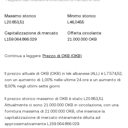
*I seguenti dati mostrano le informazioni di mercato di
OKB
.
Massimo storico
Minimo storico
L20.853,51
L46,0455
Capitalizzazione di mercato
Offerta circolante
L159.064.866.029
21.000.000 OKB
Continua a leggere:
Prezzo di
OKB
(
OKB
)
Il prezzo attuale di
OKB
(
OKB
) in
lek albanese
(
ALL
) è
L7.574,52
,
con
un aumento
di
1,00%
nelle ultime 24 ore e
un aumento
di
8,00%
negli ultimi sette giorni.
Il prezzo storico massimo di
OKB
è stato
L20.853,51
.
Attualmente ci sono
21.000.000 OKB
in circolazione, con una
fornitura massima di
21.000.000 OKB
, che inserisce la
capitalizzazione di mercato interamente diluita ad
approssimativamente
L159.064.866.029
.