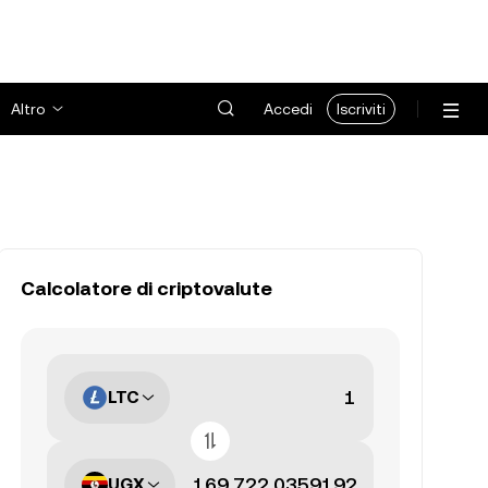
Altro
Accedi
Iscriviti
Calcolatore di criptovalute
LTC
UGX