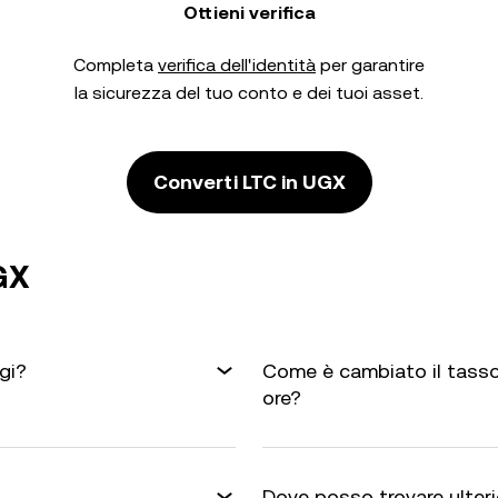
Ottieni verifica
Completa
verifica dell'identità
per garantire
la sicurezza del tuo conto e dei tuoi asset.
Converti LTC in UGX
GX
gi?
Come è cambiato il tasso
ore?
Dove posso trovare ulterio