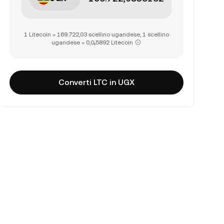
1 Litecoin = 169.722,03 scellino ugandese, 1 scellino
ugandese = 0,0₅5892 Litecoin
Converti LTC in UGX