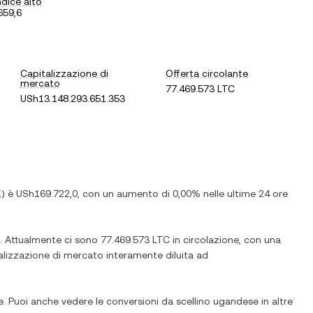
ndice alto
659,6
Capitalizzazione di
Offerta circolante
mercato
77.469.573 LTC
USh13.148.293.651.353
X
) è
USh169.722,0
, con
un aumento
di
0,00%
nelle ultime 24 ore
. Attualmente ci sono
77.469.573 LTC
in circolazione, con una
italizzazione di mercato interamente diluita ad
e. Puoi anche vedere le conversioni da
scellino ugandese
in altre