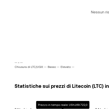
Nessun ri
-- ~ --
Chiusura di LTC/UGX: --
Basso: --
Elevato: --
Statistiche sui prezzi di Litecoin (LTC) 
Prezzo in tempo reale: USh169.722,0