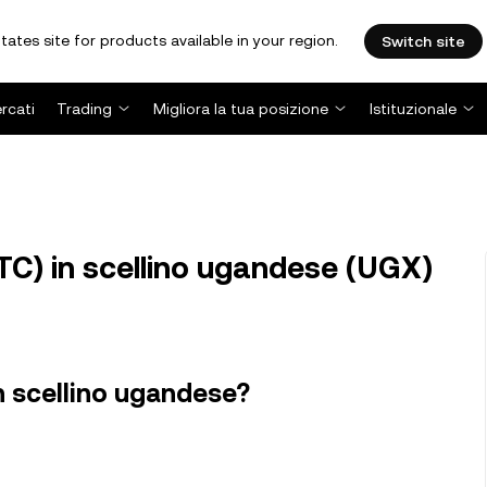
tates site for products available in your region.
Switch site
rcati
Trading
Migliora la tua posizione
Istituzionale
TC) in scellino ugandese (UGX)
n scellino ugandese?