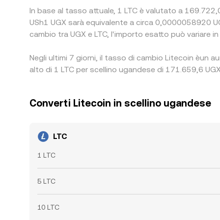
In base al tasso attuale, 1 LTC è valutato a 169.722,0
USh1 UGX sarà equivalente a circa 0,0000058920 UG
cambio tra UGX e LTC, l'importo esatto può variare in 
Negli ultimi 7 giorni, il tasso di cambio Litecoin èun
alto di 1 LTC per scellino ugandese di 171.659,6 UGX 
Converti Litecoin in scellino ugandese
LTC
1 LTC
5 LTC
10 LTC