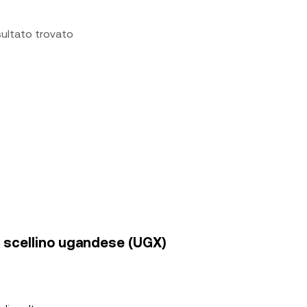
sultato trovato
in scellino ugandese (UGX)