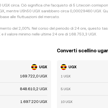
 UGX circa. Ciò significa che l'acquisto di 5 Litecoin corrispo
X, mentre USh50 UGX sarebbero circa 0,00029460 UGX. Quest
base alle fluttuazioni del mercato.
 aumento del 2,00%. Nel corso del periodo di 24 ore, questo ta
e il valore minimo nelle ultime 24 ore di 168.753,3 UGX.
Converti scellino uga
UGX
UGX
169.722,0 UGX
1 UGX
848.610,2 UGX
5 UGX
1.697.220 UGX
10 UGX