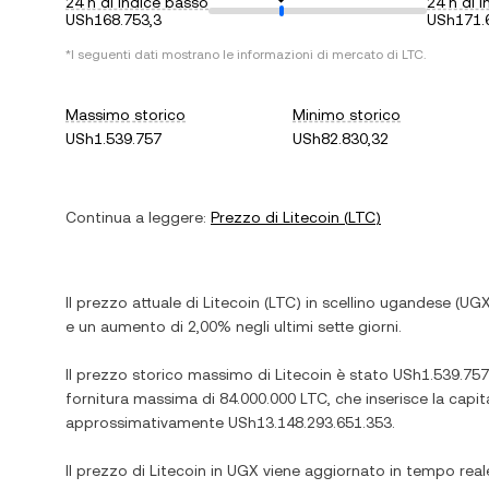
24 h di indice basso
24 h di i
USh168.753,3
USh171.
*I seguenti dati mostrano le informazioni di mercato di
LTC
.
Massimo storico
Minimo storico
USh1.539.757
USh82.830,32
Continua a leggere:
Prezzo di
Litecoin
(
LTC
)
Il prezzo attuale di
Litecoin
(
LTC
) in
scellino ugandese
(
UG
e
un aumento
di
2,00%
negli ultimi sette giorni.
Il prezzo storico massimo di
Litecoin
è stato
USh1.539.757
fornitura massima di
84.000.000 LTC
, che inserisce la cap
approssimativamente
USh13.148.293.651.353
.
Il prezzo di
Litecoin
in
UGX
viene aggiornato in tempo real