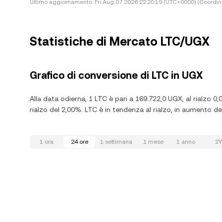
Ultimo aggiornamento:
Fri Aug 07 2026 22:20:19 (UTC+0000) (Coordin
Statistiche di Mercato LTC/UGX
Grafico di conversione di LTC in UGX
Alla data odierna, 1 LTC è pari a 169.722,0 UGX, al rialzo 0,
rialzo del 2,00%. LTC è in tendenza al rialzo, in aumento del
1 ora
24 ore
1 settimana
1 mese
1 anno
2Y