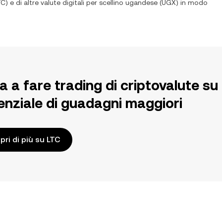
TC
) e di altre valute digitali per
scellino ugandese
(
UGX
) in modo
ia a fare trading di criptovalute 
enziale di guadagni maggiori
pri di più su LTC