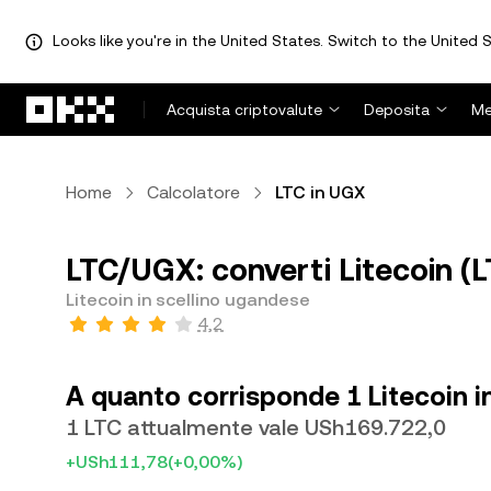
Looks like you're in the United States. Switch to the United S
Passa al contenuto principale
Acquista criptovalute
Deposita
Me
Home
Calcolatore
LTC in UGX
LTC/UGX: converti Litecoin (L
Litecoin in scellino ugandese
4,2
A quanto corrisponde 1 Litecoin i
1 LTC attualmente vale USh169.722,0
+USh111,78
(+0,00%)