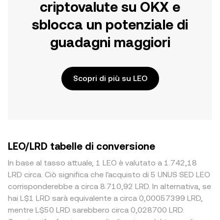
criptovalute su OKX e
sblocca un potenziale di
guadagni maggiori
Scopri di più su LEO
LEO/LRD tabelle di conversione
In base al tasso attuale, 1 LEO è valutato a 1.742,18
LRD circa. Ciò significa che l'acquisto di 5 UNUS SED LEO
corrisponderebbe a circa 8.710,92 LRD. In alternativa, se
hai L$1 LRD sarà equivalente a circa 0,00057399 LRD,
mentre L$50 LRD sarebbero circa 0,028700 LRD.