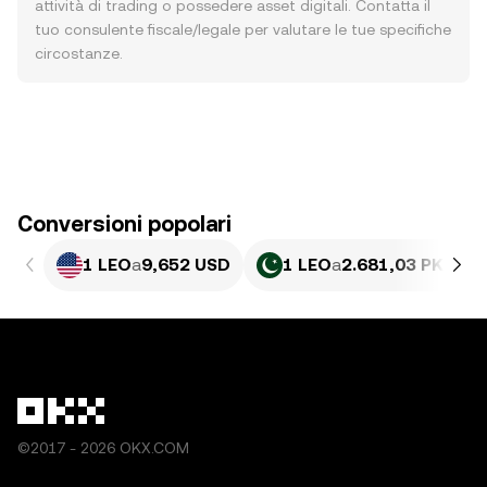
attività di trading o possedere asset digitali. Contatta il
tuo consulente fiscale/legale per valutare le tue specifiche
circostanze.
Conversioni popolari
1 LEO
a
9,652 USD
1 LEO
a
2.681,03 PKR
©2017 - 2026 OKX.COM