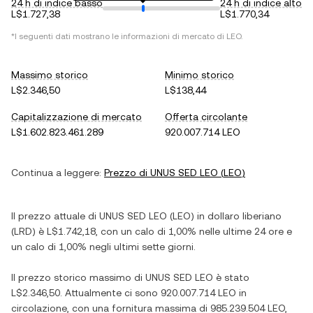
24 h di indice basso
24 h di indice alto
L$1.727,38
L$1.770,34
*I seguenti dati mostrano le informazioni di mercato di
LEO
.
Massimo storico
Minimo storico
L$2.346,50
L$138,44
Capitalizzazione di mercato
Offerta circolante
L$1.602.823.461.289
920.007.714 LEO
Continua a leggere:
Prezzo di
UNUS SED LEO
(
LEO
)
Il prezzo attuale di
UNUS SED LEO
(
LEO
) in
dollaro liberiano
(
LRD
) è
L$1.742,18
, con
un calo
di
1,00%
nelle ultime 24 ore e
un calo
di
1,00%
negli ultimi sette giorni.
Il prezzo storico massimo di
UNUS SED LEO
è stato
L$2.346,50
. Attualmente ci sono
920.007.714 LEO
in
circolazione, con una fornitura massima di
985.239.504 LEO
,