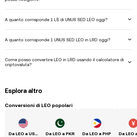
A quanto corrisponde 1 L$ di UNUS SED LEO oggi?
A quanto corrisponde 1 UNUS SED LEO in LRD oggi?
Come posso convertire LEO in LRD usando il calcolatore di
criptovaluta?
Esplora altro
Conversioni di LEO popolari
Da LEO a USD
Da LEO a PKR
Da LEO a PHP
Da LEO 