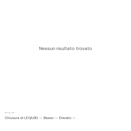
Nessun risultato trovato
-- ~ --
Chiusura di LEO/LRD: --
Basso: --
Elevato: --