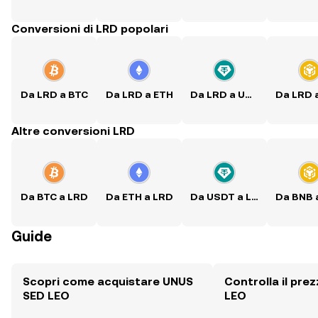
Conversioni di LRD popolari
Da LRD a BTC
Da LRD a ETH
Da LRD a USDT
Altre conversioni LRD
Da BTC a LRD
Da ETH a LRD
Da USDT a LRD
Guide
Scopri come acquistare UNUS
Controlla il pre
SED LEO
LEO