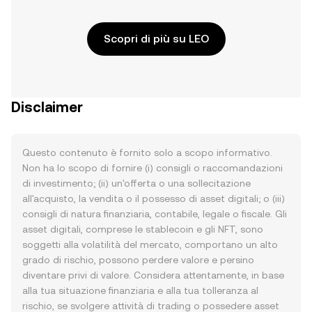
Scopri di più su LEO
Disclaimer
Questo contenuto è fornito solo a scopo informativo.
Non ha lo scopo di fornire (i) consigli o raccomandazioni
di investimento; (ii) un'offerta o una sollecitazione
all'acquisto, la vendita o il possesso di asset digitali; o (iii)
consigli di natura finanziaria, contabile, legale o fiscale. Gli
asset digitali, comprese le stablecoin e gli NFT, sono
soggetti alla volatilità del mercato, comportano un alto
grado di rischio, possono perdere valore e persino
diventare privi di valore. Considera attentamente, in base
alla tua situazione finanziaria e alla tua tolleranza al
rischio, se svolgere attività di trading o possedere asset