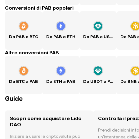
Conversioni di PAB popolari
Da PAB a BTC
Da PAB a ETH
Da PAB a USDT
Da PAB 
Altre conversioni PAB
Da BTC a PAB
Da ETH a PAB
Da USDT a PAB
Da BNB 
Guide
Scopri come acquistare Lido
Controlla il pre
DAO
Prendi decisioni in
Iniziare a usare le criptovalute può
un'istantanea delle v