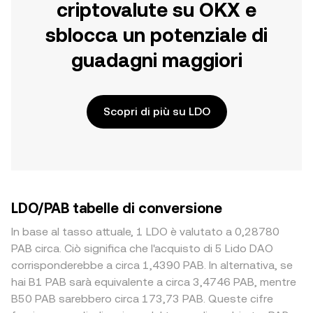
criptovalute su OKX e
sblocca un potenziale di
guadagni maggiori
Scopri di più su LDO
LDO/PAB tabelle di conversione
In base al tasso attuale, 1 LDO è valutato a 0,28780
PAB circa. Ciò significa che l'acquisto di 5 Lido DAO
corrisponderebbe a circa 1,4390 PAB. In alternativa, se
hai B1 PAB sarà equivalente a circa 3,4746 PAB, mentre
B50 PAB sarebbero circa 173,73 PAB. Queste cifre