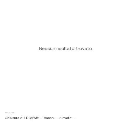
Nessun risultato trovato
-- ~ --
Chiusura di LDO/PAB: --
Basso: --
Elevato: --