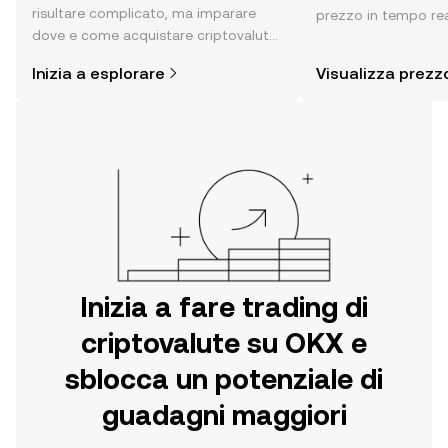
risultare complicato, ma imparare
prezzo in tempo rea
dove e come acquistare criptovalute
sentiment della com
è più semplice di quanto possa
altro ancora.
Inizia a esplorare
Visualizza prezz
pensare. Inizia il tuo viaggio sull'app
per dispositivi mobili OKX o
direttamente sul web.
Inizia a fare trading di
criptovalute su OKX e
sblocca un potenziale di
guadagni maggiori