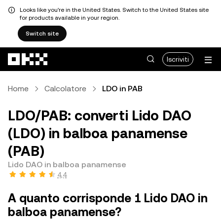
Looks like you're in the United States. Switch to the United States site
for products available in your region.
Switch site
Passa al contenuto principale
Iscriviti
Home
Calcolatore
LDO in PAB
LDO/PAB: converti Lido DAO
(LDO) in balboa panamense
(PAB)
Lido DAO in balboa panamense
4,4
A quanto corrisponde 1 Lido DAO in
balboa panamense?