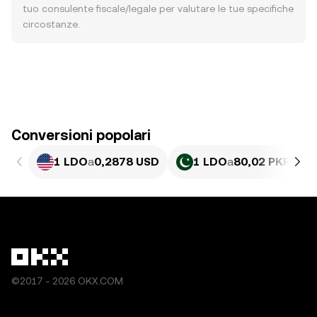
tuo consulente fiscale/legale per valutare le tue specifiche
circostanze.
Conversioni popolari
1 LDO
a
0,2878 USD
1 LDO
a
80,02 PKR
©2017 - 2026 OKX.COM