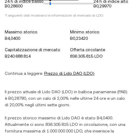
24 h di indice basso
24 h di indice alto
B0,28600
B0,29970
*I seguenti dati mostrano le informazioni di mercato di
LDO
.
Massimo storico
Minimo storico
B4,0400
B0,23420
Capitalizzazione di mercato
Offerta circolante
B240.688.814
836.305.815 LDO
Continua a leggere:
Prezzo di
Lido DAO
(
LDO
)
Il prezzo attuale di
Lido DAO
(
LDO
) in
balboa panamense
(
PAB
)
è
B0,28780
, con
un calo
di
2,00%
nelle ultime 24 ore e
un calo
di
20,00%
negli ultimi sette giorni.
Il prezzo storico massimo di
Lido DAO
è stato
B4,0400
.
Attualmente ci sono
836.305.815 LDO
in circolazione, con una
fornitura massima di
1.000.000.000 LDO
, che inserisce la