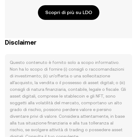
Scopri di più su LDO
Disclaimer
Questo contenuto è fornito solo a scopo informativo.
Non ha lo scopo di fornire (i) consigli o raccomandazioni
di investimento; (ii) un'offerta o una sollecitazione
all'acquisto, la vendita o il possesso di asset digitali; o (iii)
consigli di natura finanziaria, contabile, legale o fiscale. Gli
asset digitali, comprese le stablecoin e gli NFT, sono
soggetti alla volatilità del mercato, comportano un alto
grado di rischio, possono perdere valore e persino
diventare privi di valore. Considera attentamente, in base
alla tua situazione finanziaria e alla tua tolleranza al
rischio, se svolgere attività di trading o possedere asset
digitali. Consulta il tuo consulente