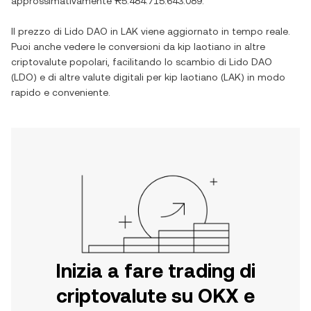
approssimativamente
₭5.484.715.643.089
.
Il prezzo di
Lido DAO
in
LAK
viene aggiornato in tempo reale.
Puoi anche vedere le conversioni da
kip laotiano
in altre
criptovalute popolari, facilitando lo scambio di
Lido DAO
(
LDO
) e di altre valute digitali per
kip laotiano
(
LAK
) in modo
rapido e conveniente.
Inizia a fare trading di
criptovalute su OKX e