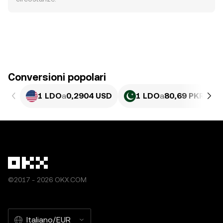
Conversioni popolari
1 LDO
a
0,2904 USD
1 LDO
a
80,69 PKR
©2017 - 2026 OKX.COM
Italiano/EUR