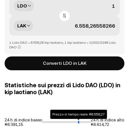
LDO
LAK
1 Lido DAO = 6.558,26 kip laotiano, 1 kip laotiano = 0,00015248 Lido
DAO
Converti LDO in LAK
Statistiche sui prezzi di Lido DAO (LDO) in
kip laotiano (LAK)
Prezzo in tempo reale: ₭6.558,27
24 h di indice basso
24 h di indice alto
₭6.391,15
₭6.614,72