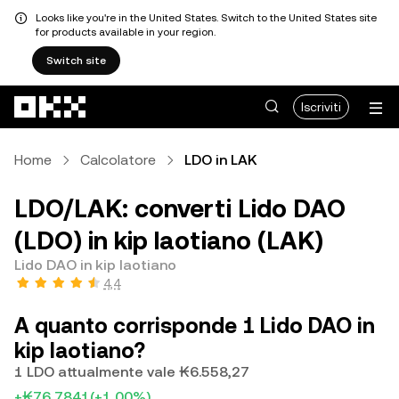
Looks like you're in the United States. Switch to the United States site
for products available in your region.
Switch site
Passa al contenuto principale
Iscriviti
Home
Calcolatore
LDO in LAK
LDO/LAK: converti Lido DAO
(LDO) in kip laotiano (LAK)
Lido DAO in kip laotiano
4,4
A quanto corrisponde 1 Lido DAO in
kip laotiano?
1 LDO attualmente vale ₭6.558,27
+₭76,7841
(+1,00%)