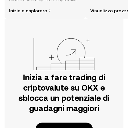
sentiment della com
è più semplice di quanto possa
altro ancora.
Inizia a esplorare
Visualizza prezz
pensare. Inizia il tuo viaggio sull'app
per dispositivi mobili OKX o
direttamente sul web.
Inizia a fare trading di
criptovalute su OKX e
sblocca un potenziale di
guadagni maggiori