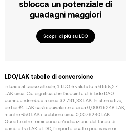
sblocca un potenziale di
guadagni maggiori
Scopri di più su LDO
LDO/LAK tabelle di conversione
In base al tasso attuale, 1 LDO è valutato a 6.558,27
LAK circa. Ciò significa che l'acquisto di 5 Lido DAO
corrisponderebbe a circa 32.791,33 LAK. In alternativa,
se hai ₭1 LAK sarà equivalente a circa 0,00015248 LAK,
mentre ₭50 LAK sarebbero circa 0,0076240 LAK.
Queste cifre forniscono un'indicazione del tasso di
cambio tra LAK e LDO, l'importo esatto può variare in