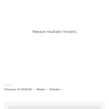
Nessun risultato trovato
-- ~ --
Chiusura di LDO/LAK: --
Basso: --
Elevato: --