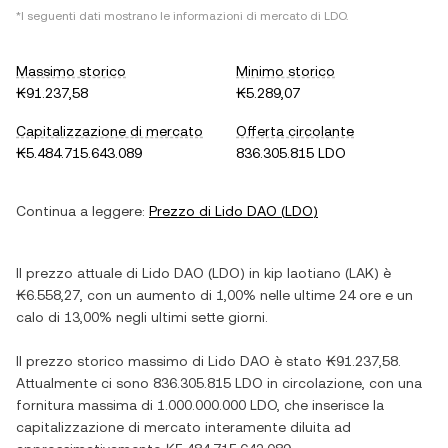
*I seguenti dati mostrano le informazioni di mercato di
LDO
.
Massimo storico
Minimo storico
₭91.237,58
₭5.289,07
Capitalizzazione di mercato
Offerta circolante
₭5.484.715.643.089
836.305.815 LDO
Continua a leggere:
Prezzo di
Lido DAO
(
LDO
)
Il prezzo attuale di
Lido DAO
(
LDO
) in
kip laotiano
(
LAK
) è
₭6.558,27
, con
un aumento
di
1,00%
nelle ultime 24 ore e
un
calo
di
13,00%
negli ultimi sette giorni.
Il prezzo storico massimo di
Lido DAO
è stato
₭91.237,58
.
Attualmente ci sono
836.305.815 LDO
in circolazione, con una
fornitura massima di
1.000.000.000 LDO
, che inserisce la
capitalizzazione di mercato interamente diluita ad