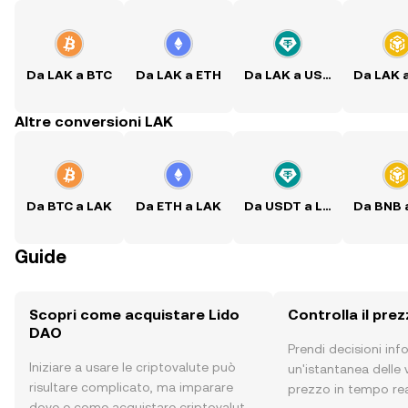
Da LAK a BTC
Da LAK a ETH
Da LAK a USDT
Da LAK 
Altre conversioni LAK
Da BTC a LAK
Da ETH a LAK
Da USDT a LAK
Da BNB 
Guide
Scopri come acquistare Lido
Controlla il pre
DAO
Prendi decisioni in
Iniziare a usare le criptovalute può
un'istantanea delle v
risultare complicato, ma imparare
prezzo in tempo rea
dove e come acquistare criptovalute