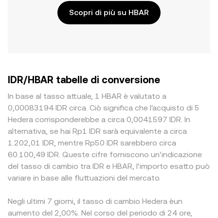
Scopri di più su HBAR
IDR/HBAR tabelle di conversione
In base al tasso attuale, 1 HBAR è valutato a
0,00083194 IDR circa. Ciò significa che l'acquisto di 5
Hedera corrisponderebbe a circa 0,0041597 IDR. In
alternativa, se hai Rp1 IDR sarà equivalente a circa
1.202,01 IDR, mentre Rp50 IDR sarebbero circa
60.100,49 IDR. Queste cifre forniscono un'indicazione
del tasso di cambio tra IDR e HBAR, l'importo esatto può
variare in base alle fluttuazioni del mercato.
Negli ultimi 7 giorni, il tasso di cambio Hedera èun
aumento del 2,00%. Nel corso del periodo di 24 ore,