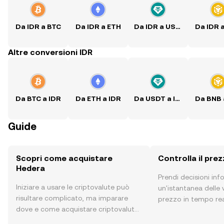
Da IDR a BTC
Da IDR a ETH
Da IDR a USDT
Da IDR 
Altre conversioni IDR
Da BTC a IDR
Da ETH a IDR
Da USDT a IDR
Da BNB 
Guide
Scopri come acquistare
Controlla il pre
Hedera
Prendi decisioni in
Iniziare a usare le criptovalute può
un'istantanea delle v
risultare complicato, ma imparare
prezzo in tempo rea
dove e come acquistare criptovalute
sentiment della com
è più semplice di quanto possa
altro ancora.