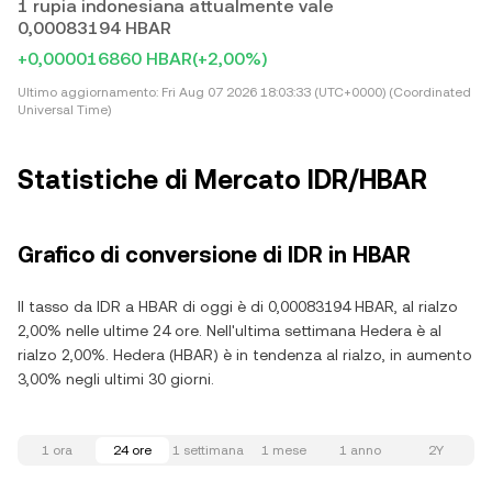
1 rupia indonesiana attualmente vale
0,00083194 HBAR
+0,000016860 HBAR
(+2,00%)
Ultimo aggiornamento:
Fri Aug 07 2026 18:03:33 (UTC+0000) (Coordinated
Universal Time)
Statistiche di Mercato IDR/HBAR
Grafico di conversione di IDR in HBAR
Il tasso da IDR a HBAR di oggi è di 0,00083194 HBAR, al rialzo
2,00% nelle ultime 24 ore. Nell'ultima settimana Hedera è al
rialzo 2,00%. Hedera (HBAR) è in tendenza al rialzo, in aumento
3,00% negli ultimi 30 giorni.
1 ora
24 ore
1 settimana
1 mese
1 anno
2Y