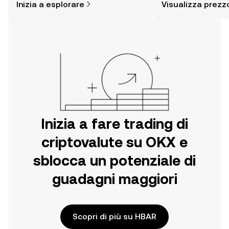
Inizia a esplorare
Visualizza prezz
pensare. Inizia il tuo viaggio sull'app
per dispositivi mobili OKX o
direttamente sul web.
Inizia a fare trading di
criptovalute su OKX e
sblocca un potenziale di
guadagni maggiori
Scopri di più su HBAR