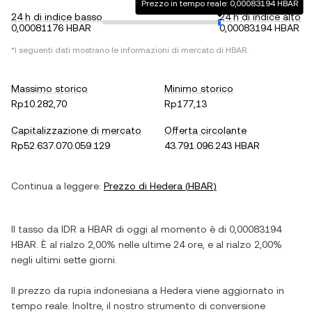
Prezzo in tempo reale: 0,00083194 HBAR
24 h di indice basso
24 h di indice alto
0,00081176 HBAR
0,00083194 HBAR
*I seguenti dati mostrano le informazioni di mercato di
HBAR
.
Massimo storico
Minimo storico
Rp10.282,70
Rp177,13
Capitalizzazione di mercato
Offerta circolante
Rp52.637.070.059.129
43.791.096.243 HBAR
Continua a leggere:
Prezzo di
Hedera
(
HBAR
)
Il tasso da
IDR
a
HBAR
di oggi al momento è di
0,00083194
HBAR
. È
al rialzo
2,00%
nelle ultime 24 ore, e
al rialzo
2,00%
negli ultimi sette giorni.
Il prezzo da
rupia indonesiana
a
Hedera
viene aggiornato in
tempo reale. Inoltre, il nostro strumento di conversione