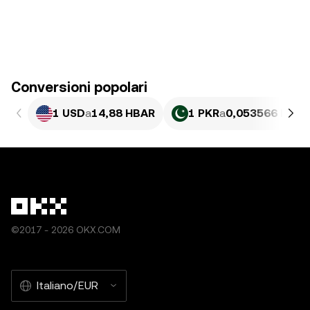
Conversioni popolari
1 USD
a
14,88 HBAR
1 PKR
a
0,053566 HBAR
©2017 - 2026 OKX.COM
Italiano/EUR