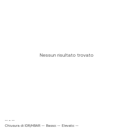
Nessun risultato trovato
-- ~ --
Chiusura di IDR/HBAR: --
Basso: --
Elevato: --