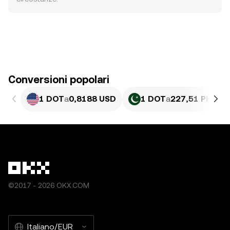
Conversioni popolari
1 DOT
a
0,8188 USD
1 DOT
a
227,51 PKR
©2017 - 2026 OKX.COM
Italiano/EUR