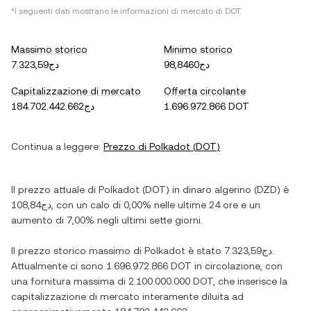
*I seguenti dati mostrano le informazioni di mercato di
DOT
.
Massimo storico
Minimo storico
دج98,8460
دج7.323,59
Capitalizzazione di mercato
Offerta circolante
دج184.702.442.662
1.696.972.866 DOT
Continua a leggere:
Prezzo di
Polkadot
(
DOT
)
Il prezzo attuale di
Polkadot
(
DOT
) in
dinaro algerino
(
DZD
) è
دج108,84
, con
un calo
di
0,00%
nelle ultime 24 ore e
un
aumento
di
7,00%
negli ultimi sette giorni.
Il prezzo storico massimo di
Polkadot
è stato
دج7.323,59
.
Attualmente ci sono
1.696.972.866 DOT
in circolazione, con
una fornitura massima di
2.100.000.000 DOT
, che inserisce la
capitalizzazione di mercato interamente diluita ad