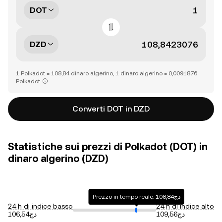
DOT
DZD
1 Polkadot = 108,84 dinaro algerino, 1 dinaro algerino = 0,0091876
Polkadot
Converti DOT in DZD
Statistiche sui prezzi di Polkadot (DOT) in
dinaro algerino (DZD)
Prezzo in tempo reale: دج108,84
24 h di indice basso
24 h di indice alto
دج109,56
دج106,54