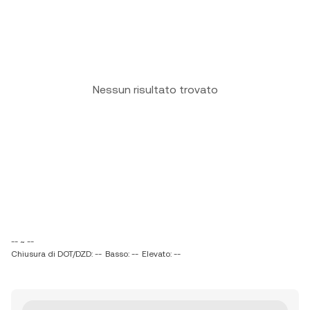
Nessun risultato trovato
-- ~ --
Chiusura di DOT/DZD: --
Basso: --
Elevato: --