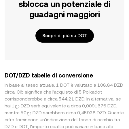
sblocca un potenziale di
guadagni maggiori
Scopri di più su DOT
DOT/DZD tabelle di conversione
In base al tasso attuale, 1 DOT è valutato a 108,84 DZD
circa. Ciò significa che l'acquisto di 5 Polkadot
corrisponderebbe a circa 544,21 DZD. In alternativa, se
hai دج1 DZD sarà equivalente a circa 0,0091876 DZD,
mentre دج50 DZD sarebbero circa 0,45938 DZD. Queste
cifre forniscono un'indicazione del tasso di cambio tra
DZD e DOT, l'importo esatto può variare in base alle