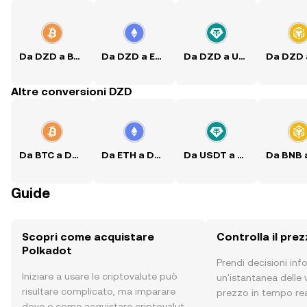
Da DZD a BTC
Da DZD a ETH
Da DZD a USDT
Altre conversioni DZD
Da BTC a DZD
Da ETH a DZD
Da USDT a DZD
Guide
Scopri come acquistare
Controlla il pre
Polkadot
Prendi decisioni in
Iniziare a usare le criptovalute può
un'istantanea delle v
risultare complicato, ma imparare
prezzo in tempo rea
dove e come acquistare criptovalute