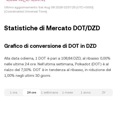
Ultimo aggiornamento:
Sat Aug 08 2026 02:57:25 (UTC+0000)
(Coordinated Universal Time)
Statistiche di Mercato DOT/DZD
Grafico di conversione di DOT in DZD
Alla data odierna, 1 DOT è pari a 108,84 DZD, al ribasso 0,00%
nelle ultime 24 ore. Nell'ultima settimana, Polkadot (DOT) è al
rialzo del 7,00%. DOT è in tendenza al ribasso, in riduzione del
1,00% negli ultimi 30 giorni.
1 ora
24 ore
1 settimana
1 mese
1 anno
2Y