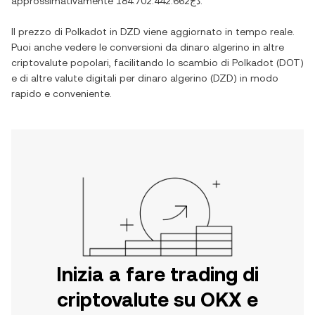
approssimativamente
دج184.702.442.662
.
Il prezzo di
Polkadot
in
DZD
viene aggiornato in tempo reale.
Puoi anche vedere le conversioni da
dinaro algerino
in altre
criptovalute popolari, facilitando lo scambio di
Polkadot
(
DOT
)
e di altre valute digitali per
dinaro algerino
(
DZD
) in modo
rapido e conveniente.
Inizia a fare trading di
criptovalute su OKX e