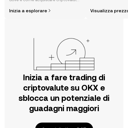
sentiment della com
è più semplice di quanto possa
altro ancora.
Inizia a esplorare
Visualizza prezz
pensare. Inizia il tuo viaggio sull'app
per dispositivi mobili OKX o
direttamente sul web.
Inizia a fare trading di
criptovalute su OKX e
sblocca un potenziale di
guadagni maggiori