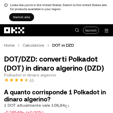
Looks like you're in the United States. Switch to the United States site
for products available in your region.
Switch site
Passa al contenuto principale
Iscriviti
Home
Calcolatore
DOT in DZD
DOT/DZD: converti Polkadot
(DOT) in dinaro algerino (DZD)
Polkadot in dinaro algerino
4,5
A quanto corrisponde 1 Polkadot in
dinaro algerino?
1 DOT attualmente vale دج108,84
-دج0,38549
(+0,00%)