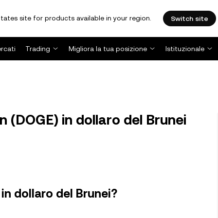
tates site for products available in your region.
Switch site
rcati
Trading
Migliora la tua posizione
Istituzionale
(DOGE) in dollaro del Brunei
n dollaro del Brunei?