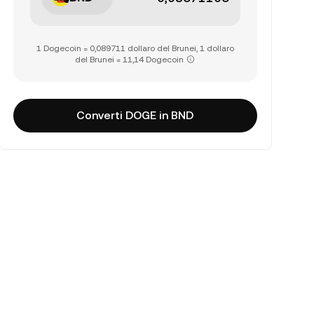
1 Dogecoin = 0,089711 dollaro del Brunei, 1 dollaro
del Brunei = 11,14 Dogecoin
Converti DOGE in BND