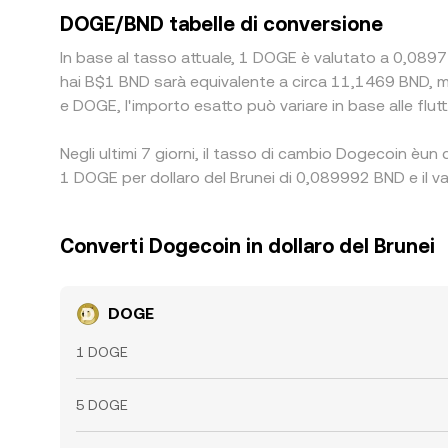
DOGE/BND tabelle di conversione
In base al tasso attuale, 1 DOGE è valutato a 0,08971
hai B$1 BND sarà equivalente a circa 11,1469 BND, 
e DOGE, l'importo esatto può variare in base alle flut
Negli ultimi 7 giorni, il tasso di cambio Dogecoin èun
1 DOGE per dollaro del Brunei di 0,089992 BND e il v
Converti Dogecoin in dollaro del Brunei
DOGE
1 DOGE
5 DOGE