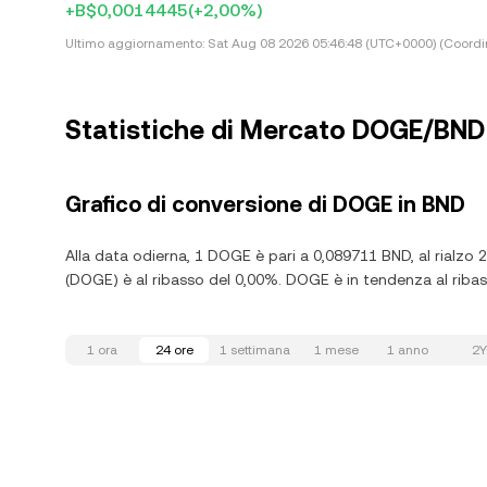
+B$0,0014445
(+2,00%)
Ultimo aggiornamento:
Sat Aug 08 2026 05:46:48 (UTC+0000) (Coordi
Statistiche di Mercato DOGE/BND
Grafico di conversione di DOGE in BND
Alla data odierna, 1 DOGE è pari a 0,089711 BND, al rialzo 
(DOGE) è al ribasso del 0,00%. DOGE è in tendenza al ribasso
1 ora
24 ore
1 settimana
1 mese
1 anno
2Y