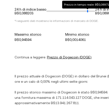
Prezzo in tempo reale: B$0,0897
24 h di indice basso
24 h di i
B$0,088203
B$0,089
*I seguenti dati mostrano le informazioni di mercato di
DOGE
.
Massimo storico
Minimo storico
B$0,94594
B$0,0014061
Continua a leggere:
Prezzo di
Dogecoin
(
DOGE
)
Il prezzo attuale di
Dogecoin
(
DOGE
) in
dollaro del Brunei
(
ore e
un calo
di
0,00%
negli ultimi sette giorni.
Il prezzo storico massimo di
Dogecoin
è stato
B$0,94594
.
una fornitura massima di
171.114.043.127 DOGE
, che inse
approssimativamente
B$13.941.267.811
.