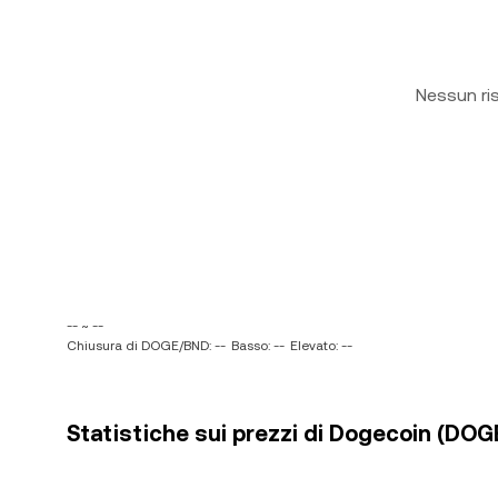
Nessun ri
-- ~ --
Chiusura di DOGE/BND: --
Basso: --
Elevato: --
Statistiche sui prezzi di Dogecoin (DOGE