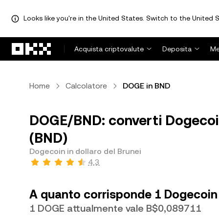
Looks like you're in the United States. Switch to the United S
Passa al contenuto principale
Acquista criptovalute
Deposita
Me
Home
Calcolatore
DOGE in BND
DOGE/BND: converti Dogecoin 
(BND)
Dogecoin in dollaro del Brunei
4,3
A quanto corrisponde 1 Dogecoin i
1 DOGE attualmente vale B$0,089711