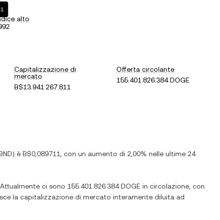
11
ndice alto
992
Capitalizzazione di
Offerta circolante
mercato
155.401.826.384 DOGE
B$13.941.267.811
BND
) è
B$0,089711
, con
un aumento
di
2,00%
nelle ultime 24
 Attualmente ci sono
155.401.826.384 DOGE
in circolazione, con
risce la capitalizzazione di mercato interamente diluita ad