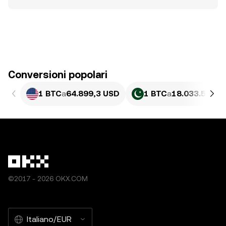
Conversioni popolari
1 BTC
a
64.899,3 USD
1 BTC
a
18.033.544,4
©2017 - 2026 OKX.COM
Italiano/EUR