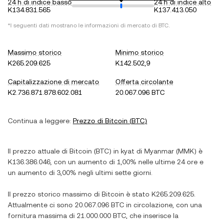
24 h di indice basso
24 h di indice alto
K134.831.565
K137.413.050
*I seguenti dati mostrano le informazioni di mercato di
BTC
.
Massimo storico
Minimo storico
K265.209.625
K142.502,9
Capitalizzazione di mercato
Offerta circolante
K2.736.871.878.602.081
20.067.096 BTC
Continua a leggere:
Prezzo di
Bitcoin
(
BTC
)
Il prezzo attuale di
Bitcoin
(
BTC
) in
kyat di Myanmar
(
MMK
) è
K136.386.046
, con
un aumento
di
1,00%
nelle ultime 24 ore e
un aumento
di
3,00%
negli ultimi sette giorni.
Il prezzo storico massimo di
Bitcoin
è stato
K265.209.625
.
Attualmente ci sono
20.067.096 BTC
in circolazione, con una
fornitura massima di
21.000.000 BTC
, che inserisce la