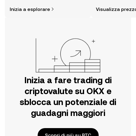
è più semplice di quanto possa
altro ancora.
Inizia a esplorare
Visualizza prezz
pensare. Inizia il tuo viaggio sull'app
per dispositivi mobili OKX o
direttamente sul web.
Inizia a fare trading di
criptovalute su OKX e
sblocca un potenziale di
guadagni maggiori
Scopri di più su BTC