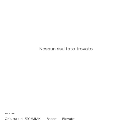
Nessun risultato trovato
-- ~ --
Chiusura di BTC/MMK: --
Basso: --
Elevato: --