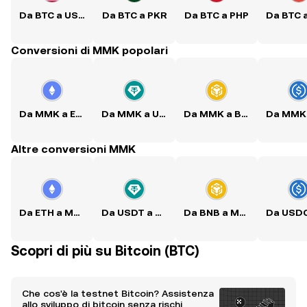
Da BTC a USD
Da BTC a PKR
Da BTC a PHP
Da BTC 
Conversioni di MMK popolari
Da MMK a ETH
Da MMK a USDT
Da MMK a BNB
Altre conversioni MMK
Da ETH a MMK
Da USDT a MMK
Da BNB a MMK
Scopri di più su Bitcoin (BTC)
Che cos'è la testnet Bitcoin? Assistenza
allo sviluppo di bitcoin senza rischi