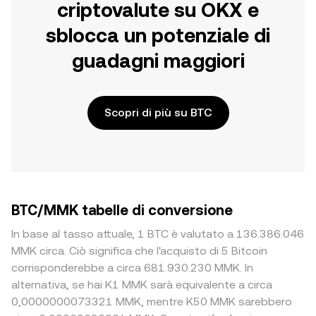
criptovalute su OKX e
sblocca un potenziale di
guadagni maggiori
Scopri di più su BTC
BTC/MMK tabelle di conversione
In base al tasso attuale, 1 BTC è valutato a 136.386.046
MMK circa. Ciò significa che l'acquisto di 5 Bitcoin
corrisponderebbe a circa 681.930.230 MMK. In
alternativa, se hai K1 MMK sarà equivalente a circa
0,0000000073321 MMK, mentre K50 MMK sarebbero