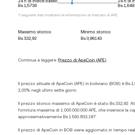
24 h di indice basso
24 h di i
Bs.1,5736
Bs.1,649
*I seguenti dati mostrano le informazioni di mercato di
APE
.
Massimo storico
Minimo storico
Bs.332,92
Bs.0,96143
Continua a leggere:
Prezzo di
ApeCoin
(
APE
)
Il prezzo attuale di
ApeCoin
(
APE
) in
boliviano
(
BOB
) è
Bs.1
2,00%
negli ultimi sette giorni.
Il prezzo storico massimo di
ApeCoin
è stato
Bs.332,92
. A
fornitura massima di
1.000.000.000 APE
, che inserisce la 
approssimativamente
Bs.1.591.833.187
.
Il prezzo di
ApeCoin
in
BOB
viene aggiornato in tempo real