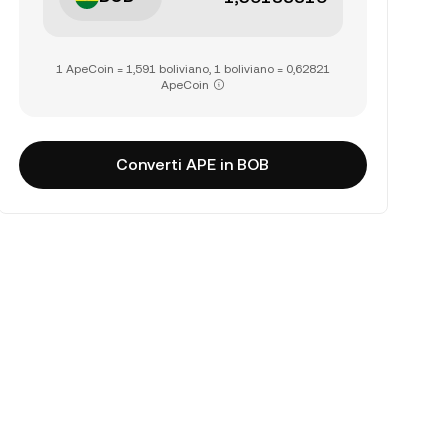
1 ApeCoin = 1,591 boliviano, 1 boliviano = 0,62821
ApeCoin
Converti APE in BOB