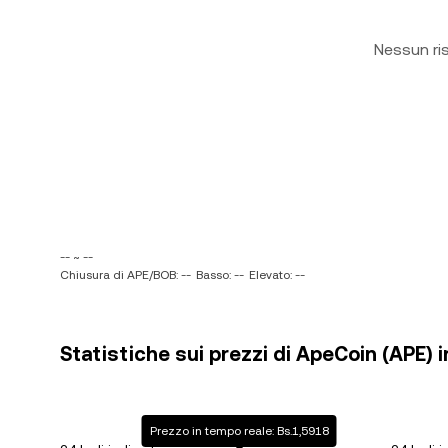
Nessun ri
-- ~ --
Chiusura di APE/BOB: --
Basso: --
Elevato: --
Statistiche sui prezzi di ApeCoin (APE) i
Prezzo in tempo reale: Bs.1,5918