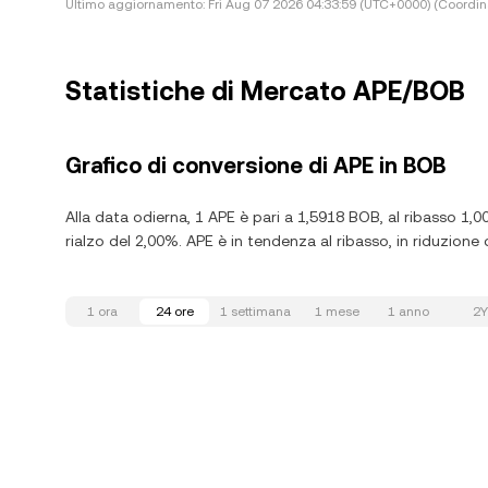
Ultimo aggiornamento:
Fri Aug 07 2026 04:33:59 (UTC+0000) (Coordin
Statistiche di Mercato APE/BOB
Grafico di conversione di APE in BOB
Alla data odierna, 1 APE è pari a 1,5918 BOB, al ribasso 1,0
rialzo del 2,00%. APE è in tendenza al ribasso, in riduzione d
1 ora
24 ore
1 settimana
1 mese
1 anno
2Y