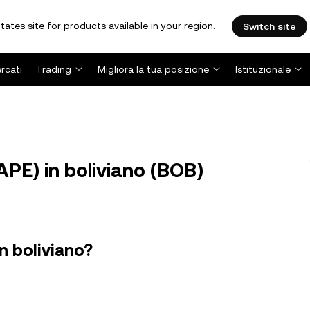
tates site for products available in your region.
Switch site
rcati
Trading
Migliora la tua posizione
Istituzionale
PE) in boliviano (BOB)
n boliviano?