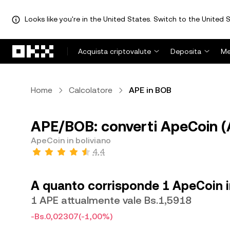
Looks like you're in the United States. Switch to the United S
Passa al contenuto principale
Acquista criptovalute
Deposita
Me
Home
Calcolatore
APE in BOB
APE/BOB: converti ApeCoin (A
ApeCoin in boliviano
4,4
A quanto corrisponde 1 ApeCoin i
1 APE attualmente vale Bs.1,5918
-Bs.0,02307
(-1,00%)