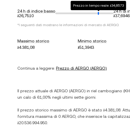
Prezzo in tempo reale: ៛34,8573
24 h di indice basso
24 h di i
៛26,7510
៛37,6946
*I seguenti dati mostrano le informazioni di mercato di
AERGO
.
Massimo storico
Minimo storico
៛4.381,08
៛51,3943
Continua a leggere:
Prezzo di
AERGO
(
AERGO
)
Il prezzo attuale di
AERGO
(
AERGO
) in
riel cambogiano
(
KH
un calo
di
61,00%
negli ultimi sette giorni.
Il prezzo storico massimo di
AERGO
è stato
៛4.381,08
. At
fornitura massima di
0 AERGO
, che inserisce la capitaliz
៛20.536.994.950
.