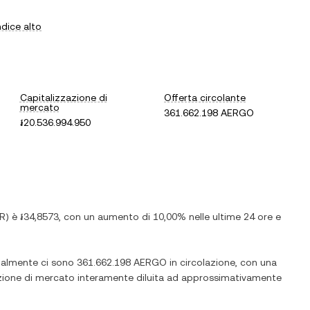
ndice alto
Capitalizzazione di
Offerta circolante
mercato
361.662.198 AERGO
៛20.536.994.950
R
) è
៛34,8573
, con
un aumento
di
10,00%
nelle ultime 24 ore e
tualmente ci sono
361.662.198 AERGO
in circolazione, con una
zazione di mercato interamente diluita ad approssimativamente