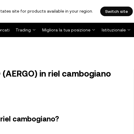
tates site for products available in your region.
Switch site
rcati
Trading
Migliora la tua posizione
Istituzionale
(AERGO) in riel cambogiano
 riel cambogiano?