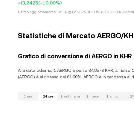
+៛3,2425
(+10,00%)
Ultimo aggiornamento:
Thu Aug 06 2026 01:31:53 (UTC+0000) (Coordi
Statistiche di Mercato AERGO/K
Grafico di conversione di AERGO in KHR
Alla data odierna, 1 AERGO è pari a 34,8573 KHR, al rialzo 
(AERGO) è al ribasso del 61,00%. AERGO è in tendenza al rib
1 ora
24 ore
1 settimana
1 mese
1 anno
2Y