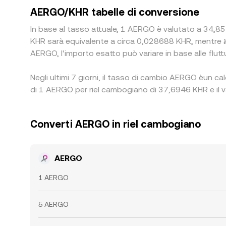
AERGO/KHR tabelle di conversione
In base al tasso attuale, 1 AERGO è valutato a 34,857
KHR sarà equivalente a circa 0,028688 KHR, mentre ៛
AERGO, l'importo esatto può variare in base alle flutt
Negli ultimi 7 giorni, il tasso di cambio AERGO èun c
di 1 AERGO per riel cambogiano di 37,6946 KHR e il v
Converti AERGO in riel cambogiano
AERGO
1 AERGO
5 AERGO