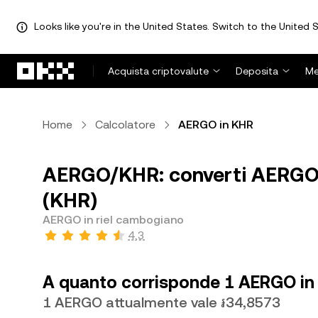
Looks like you're in the United States. Switch to the United S
Passa al contenuto principale
Acquista criptovalute
Deposita
Me
Home
Calcolatore
AERGO in KHR
AERGO/KHR: converti AERGO 
(KHR)
AERGO in riel cambogiano
4,3
A quanto corrisponde 1 AERGO in
1 AERGO attualmente vale ៛34,8573