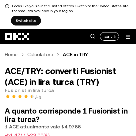
Looks like you're in the United States. Switch to the United States site
for products available in your region.
Switch site
Passa al contenuto principale
Iscriviti
Home
Calcolatore
ACE in TRY
ACE/TRY: converti Fusionist
(ACE) in lira turca (TRY)
Fusionist in lira turca
4,5
A quanto corrisponde 1 Fusionist in
lira turca?
1 ACE attualmente vale ₺4,9766
-₺1,4711
(-23,00%)