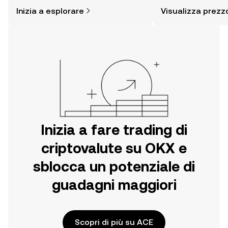
è più semplice di quanto possa
altro ancora.
Inizia a esplorare
Visualizza prezz
pensare. Inizia il tuo viaggio sull'app
per dispositivi mobili OKX o
direttamente sul web.
Inizia a fare trading di
criptovalute su OKX e
sblocca un potenziale di
guadagni maggiori
Scopri di più su ACE