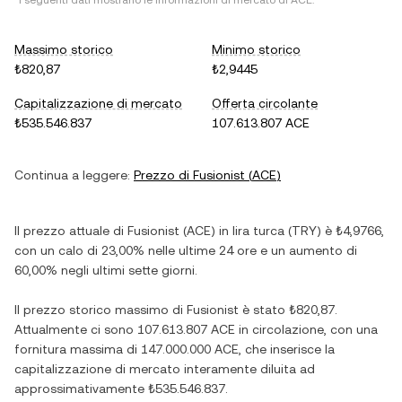
*I seguenti dati mostrano le informazioni di mercato di
ACE
.
Massimo storico
Minimo storico
₺820,87
₺2,9445
Capitalizzazione di mercato
Offerta circolante
₺535.546.837
107.613.807 ACE
Continua a leggere:
Prezzo di
Fusionist
(
ACE
)
Il prezzo attuale di
Fusionist
(
ACE
) in
lira turca
(
TRY
) è
₺4,9766
,
con
un calo
di
23,00%
nelle ultime 24 ore e
un aumento
di
60,00%
negli ultimi sette giorni.
Il prezzo storico massimo di
Fusionist
è stato
₺820,87
.
Attualmente ci sono
107.613.807 ACE
in circolazione, con una
fornitura massima di
147.000.000 ACE
, che inserisce la
capitalizzazione di mercato interamente diluita ad
approssimativamente
₺535.546.837
.