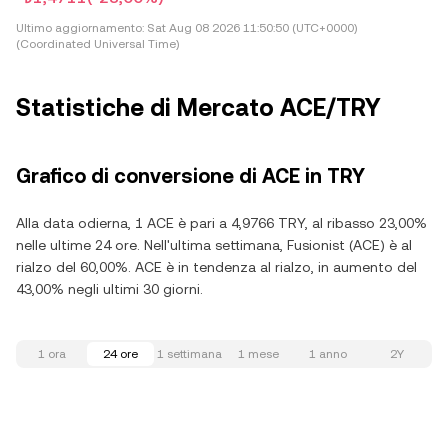
Ultimo aggiornamento:
Sat Aug 08 2026 11:50:50 (UTC+0000)
(Coordinated Universal Time)
Statistiche di Mercato ACE/TRY
Grafico di conversione di ACE in TRY
Alla data odierna, 1 ACE è pari a 4,9766 TRY, al ribasso 23,00%
nelle ultime 24 ore. Nell'ultima settimana, Fusionist (ACE) è al
rialzo del 60,00%. ACE è in tendenza al rialzo, in aumento del
43,00% negli ultimi 30 giorni.
1 ora
24 ore
1 settimana
1 mese
1 anno
2Y