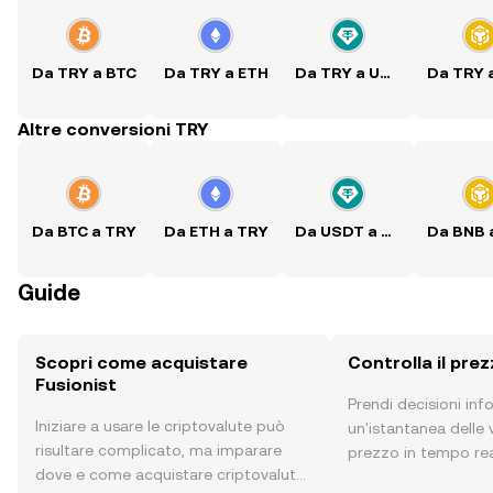
Da TRY a BTC
Da TRY a ETH
Da TRY a USDT
Altre conversioni TRY
Da BTC a TRY
Da ETH a TRY
Da USDT a TRY
Guide
Scopri come acquistare
Controlla il prez
Fusionist
Prendi decisioni in
Iniziare a usare le criptovalute può
un'istantanea delle v
risultare complicato, ma imparare
prezzo in tempo real
dove e come acquistare criptovalute
sentiment della com