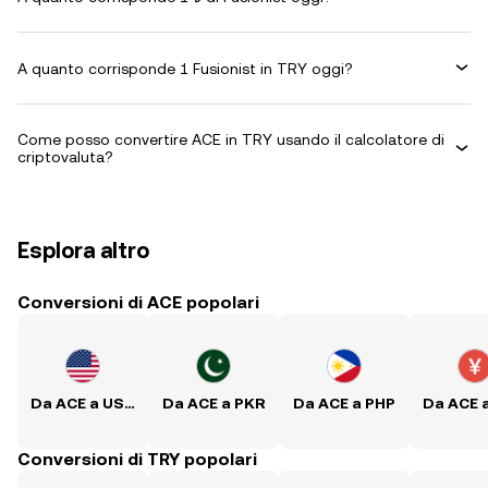
A quanto corrisponde 1 Fusionist in TRY oggi?
Come posso convertire ACE in TRY usando il calcolatore di
criptovaluta?
Esplora altro
Conversioni di ACE popolari
Da ACE a USD
Da ACE a PKR
Da ACE a PHP
Da ACE 
Conversioni di TRY popolari