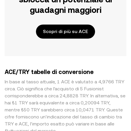
guadagni maggiori
Scopri di più su ACE
ACE/TRY tabelle di conversione
In base al tasso attuale, 1 ACE è valutato a 4,9766 TRY
circa. Ciò significa che l'acquisto di 5 Fusionist
corrisponderebbe a circa 24,8828 TRY. In alternativa, se
hai ₺1 TRY sarà equivalente a circa 0,20094 TRY,
mentre ₺50 TRY sarebbero circa 10,0471 TRY. Queste
cifre forniscono un'indicazione del tasso di cambio tra
TRY e ACE, l'importo esatto può variare in base alle
fluttuazioni del mercato.