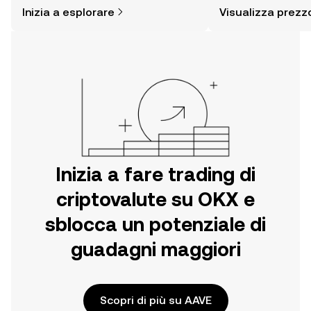
è più semplice di quanto possa
sentiment della com
Inizia a esplorare
Visualizza prezz
pensare. Inizia il tuo viaggio sull'app
altro ancora.
per dispositivi mobili OKX o
direttamente sul web.
Inizia a fare trading di
criptovalute su OKX e
sblocca un potenziale di
guadagni maggiori
Scopri di più su AAVE