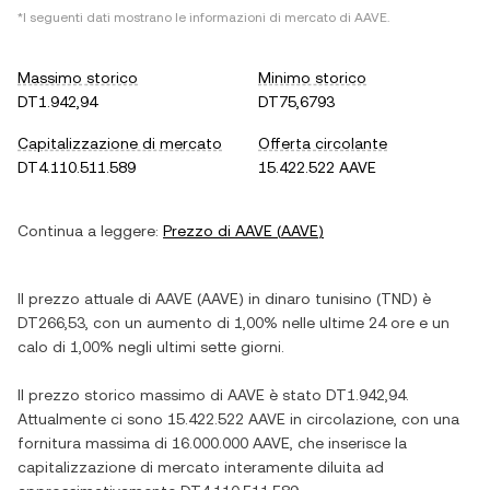
*I seguenti dati mostrano le informazioni di mercato di
AAVE
.
Massimo storico
Minimo storico
DT1.942,94
DT75,6793
Capitalizzazione di mercato
Offerta circolante
DT4.110.511.589
15.422.522 AAVE
Continua a leggere:
Prezzo di
AAVE
(
AAVE
)
Il prezzo attuale di
AAVE
(
AAVE
) in
dinaro tunisino
(
TND
) è
DT266,53
, con
un aumento
di
1,00%
nelle ultime 24 ore e
un
calo
di
1,00%
negli ultimi sette giorni.
Il prezzo storico massimo di
AAVE
è stato
DT1.942,94
.
Attualmente ci sono
15.422.522 AAVE
in circolazione, con una
fornitura massima di
16.000.000 AAVE
, che inserisce la
capitalizzazione di mercato interamente diluita ad