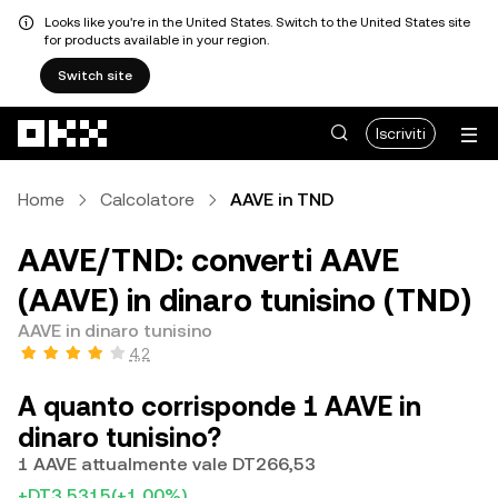
Looks like you're in the United States. Switch to the United States site
for products available in your region.
Switch site
Passa al contenuto principale
Iscriviti
Home
Calcolatore
AAVE in TND
AAVE/TND: converti AAVE
(AAVE) in dinaro tunisino (TND)
AAVE in dinaro tunisino
4,2
A quanto corrisponde 1 AAVE in
dinaro tunisino?
1 AAVE attualmente vale DT266,53
+DT3,5315
(+1,00%)