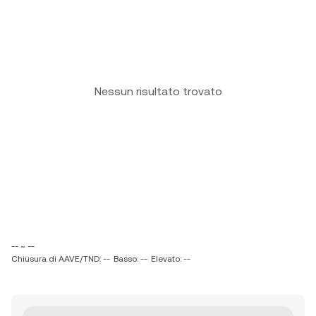
Nessun risultato trovato
-- ~ --
Chiusura di AAVE/TND: --
Basso: --
Elevato: --