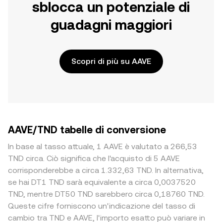
sblocca un potenziale di
guadagni maggiori
Scopri di più su AAVE
AAVE/TND tabelle di conversione
In base al tasso attuale, 1 AAVE è valutato a 266,53
TND circa. Ciò significa che l'acquisto di 5 AAVE
corrisponderebbe a circa 1.332,63 TND. In alternativa,
se hai DT1 TND sarà equivalente a circa 0,0037520
TND, mentre DT50 TND sarebbero circa 0,18760 TND.
Queste cifre forniscono un'indicazione del tasso di
cambio tra TND e AAVE, l'importo esatto può variare in