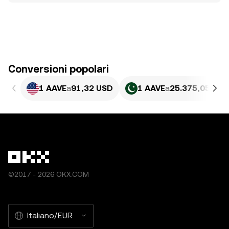
Conversioni popolari
1 AAVE
a
91,32 USD
1 AAVE
a
25.375,05 PKR
©2017 - 2026 OKX.COM
Italiano/EUR