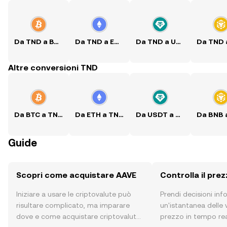
Da TND a BTC
Da TND a ETH
Da TND a USDT
Altre conversioni TND
Da BTC a TND
Da ETH a TND
Da USDT a TND
Guide
Scopri come acquistare AAVE
Controlla il pre
Iniziare a usare le criptovalute può
Prendi decisioni in
risultare complicato, ma imparare
un'istantanea delle v
dove e come acquistare criptovalute
prezzo in tempo rea