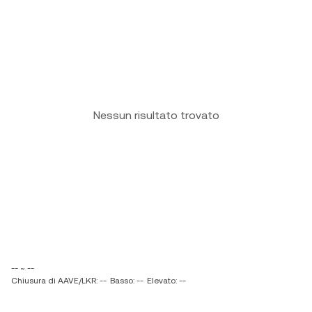
Nessun risultato trovato
-- ~ --
Chiusura di AAVE/LKR: --
Basso: --
Elevato: --