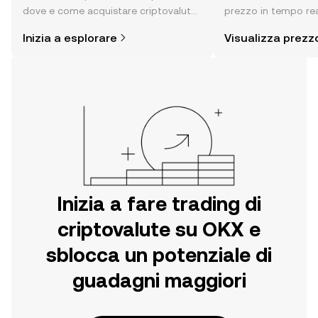
dove e come acquistare criptovalute
prezzo in tempo rea
è più semplice di quanto possa
sentiment della com
Inizia a esplorare
Visualizza prezz
pensare. Inizia il tuo viaggio sull'app
altro ancora.
per dispositivi mobili OKX o
direttamente sul web.
Inizia a fare trading di
criptovalute su OKX e
sblocca un potenziale di
guadagni maggiori