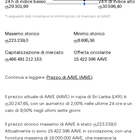
24 h di indice basso
24 h di indice alto
ரூ29.301,99
ரூ30.596,40
*I seguenti dati mostrano le informazioni di mercato di
AAVE
.
Massimo storico
Minimo storico
ரூ223.239,0
ரூ8.695,36
Capitalizzazione di mercato
Offerta circolante
ரூ466.491.212.153
15.422.396 AAVE
Continua a leggere:
Prezzo di
AAVE
(
AAVE
)
Il prezzo attuale di
AAVE
(
AAVE
) in
rupia di Sri Lanka
(
LKR
) è
ரூ30.247,65
, con
un aumento
di
2,00%
nelle ultime 24 ore e
un
calo
di
9,00%
negli ultimi sette giorni.
Il prezzo storico massimo di
AAVE
è stato
ரூ223.239,0
.
Attualmente ci sono
15.422.396 AAVE
in circolazione, con una
fornitura massima di
16.000.000 AAVE
, che inserisce la