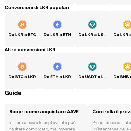
Conversioni di LKR popolari
Da LKR a BTC
Da LKR a ETH
Da LKR a USDT
Da LKR 
Altre conversioni LKR
Da BTC a LKR
Da ETH a LKR
Da USDT a LKR
Da BNB 
Guide
Scopri come acquistare AAVE
Controlla il pre
Iniziare a usare le criptovalute può
Prendi decisioni in
risultare complicato, ma imparare
un'istantanea delle v