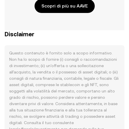
Scopri di più su AAVE
Disclaimer
Questo contenuto è fornito solo a scopo informativo.
Non ha lo scopo di fornire (i) consigli o raccomandazioni
di investimento; (ii) un'offerta o una sollecitazione
all'acquisto, la vendita o il possesso di asset digitali; o (iii)
consigli di natura finanziaria, contabile, legale o fiscale. Gli
asset digitali, comprese le stablecoin e gli NFT, sono
soggetti alla volatilità del mercato, comportano un alto
grado di rischio, possono perdere valore e persino
diventare privi di valore. Considera attentamente, in base
alla tua situazione finanziaria e alla tua tolleranza al
rischio, se svolgere attività di trading o possedere asset
digitali. Consulta il tuo consulente