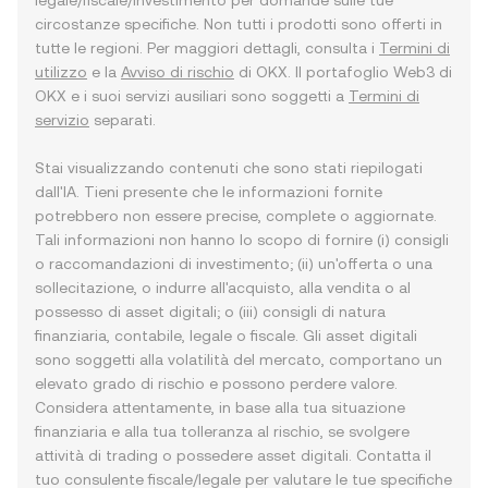
legale/fiscale/investimento per domande sulle tue
circostanze specifiche. Non tutti i prodotti sono offerti in
tutte le regioni. Per maggiori dettagli, consulta i
Termini di
utilizzo
e la
Avviso di rischio
di OKX. Il portafoglio Web3 di
OKX e i suoi servizi ausiliari sono soggetti a
Termini di
servizio
separati.
Stai visualizzando contenuti che sono stati riepilogati
dall'IA. Tieni presente che le informazioni fornite
potrebbero non essere precise, complete o aggiornate.
Tali informazioni non hanno lo scopo di fornire (i) consigli
o raccomandazioni di investimento; (ii) un'offerta o una
sollecitazione, o indurre all'acquisto, alla vendita o al
possesso di asset digitali; o (iii) consigli di natura
finanziaria, contabile, legale o fiscale. Gli asset digitali
sono soggetti alla volatilità del mercato, comportano un
elevato grado di rischio e possono perdere valore.
Considera attentamente, in base alla tua situazione
finanziaria e alla tua tolleranza al rischio, se svolgere
attività di trading o possedere asset digitali. Contatta il
tuo consulente fiscale/legale per valutare le tue specifiche