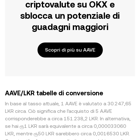
criptovalute su OKX e
sblocca un potenziale di
guadagni maggiori
Scopri di più su AAVE
AAVE/LKR tabelle di conversione
In base al tasso attuale, 1 AAVE è valutato a 30.247,65
LKR circa. Ciò significa che l'acquisto di 5 AAVE
corrisponderebbe a circa 151.238,2 LKR. In alternativa,
se hai ரூ1 LKR sarà equivalente a circa 0,000033060
LKR, mentre ரூ50 LKR sarebbero circa 0,0016530 LKR.