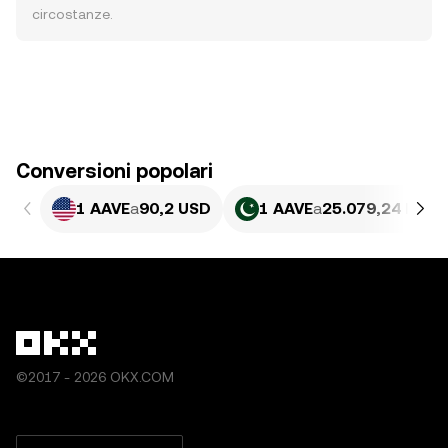
circostanze.
Conversioni popolari
1 AAVE
a
90,2 USD
1 AAVE
a
25.079,24 PKR
©2017 - 2026 OKX.COM