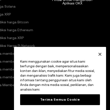
Aplikasi OKX
ga Solana
ga XRP
diksi harga Bitcoin
diksi harga Ethereum
diksi harga XRP
diksi Harga Pi Network
a membeli kripto
a membeli Bitcoin
Kami menggunakan cookie agar situs kami
berfungsi dengan baik, mempersonalisasikan
a membeli Ethereum
konten dan iklan, menyediakan fitur media sosial,
dan menganalisis trafik kami. Kami juga berbagi
a membeli Solana
informasi tentang penggunaan situs kami oleh
Anda dengan mitra media sosial, periklanan, dan
a Membeli Pi Network
analisis kami.
Terima Semua Cookie