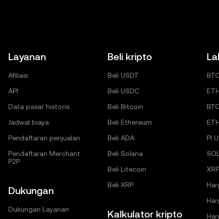
Layanan
Beli kripto
La
Afiliasi
Beli USDT
BT
API
Beli USDC
ET
Data pasar historis
Beli Bitcoin
BT
Jadwal biaya
Beli Ethereum
ET
Pendaftaran penjualan
Beli ADA
PI 
Pendaftaran Merchant
Beli Solana
SO
P2P
Beli Litecoin
XRP
Beli XRP
Har
Dukungan
Har
Dukungan Layanan
Kalkulator kripto
Har