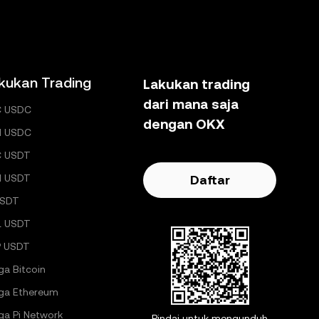
kukan Trading
Lakukan trading
dari mana saja
C USDC
dengan OKX
H USDC
C USDT
H USDT
Daftar
USDT
L USDT
 USDT
ga Bitcoin
ga Ethereum
ga Pi Network
Pindai untuk mengunduh