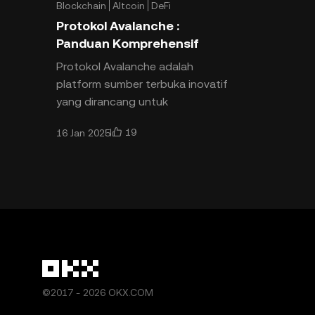
Blockchain
Altcoin
DeFi
Protokol Avalanche :
Panduan Komprehensif
Protokol Avalanche adalah
platform sumber terbuka inovatif
yang dirancang untuk
mengaktifkan aplikasi
19
16 Jan 2025
terdesentralisasi, blockchain
khusus, dan jaring
©2017 - 2026 OKX.COM