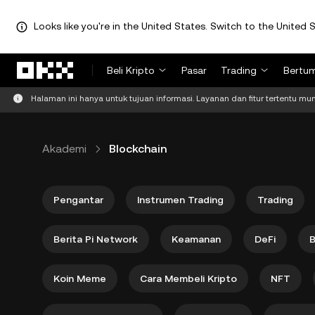
Looks like you're in the United States. Switch to the United S
Lewati ke konten utama
Beli Kripto
Pasar
Trading
Bertu
Halaman ini hanya untuk tujuan informasi. Layanan dan fitur tertentu mung
Akademi
Blockchain
Pengantar
Instrumen Trading
Trading
Berita Pi Network
Keamanan
DeFi
B
Koin Meme
Cara Membeli Kripto
NFT