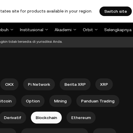
tates site for products available in your region.
Switch site
mbuh
Institusional
Akademi
Orbit
Selengkapnya
kin tidak tersedia di yurisdiksi Anda.
OKX
Pi Network
Berita XRP
XRP
itcoin
Option
Mining
Panduan Trading
Derivatif
Blockchain
Ethereum