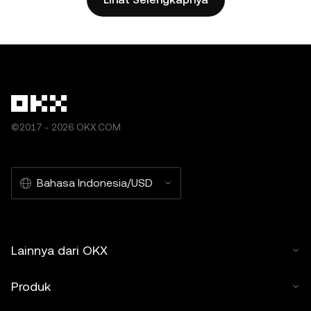
2025 OKX.“ Beberapa konten mungkin dibuat atau
dibantu oleh alat kecerdasan buatan (AI). Tidak ada karya
turunan atau penggunaan lain dari artikel ini yang
diizinkan.
©2017 - 2026 OKX.COM
Bahasa Indonesia/USD
Lainnya dari OKX
Produk