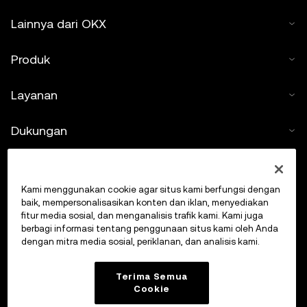
Lainnya dari OKX
Produk
Layanan
Dukungan
Beli kripto
Kami menggunakan cookie agar situs kami berfungsi dengan
Kalkulator kripto
baik, mempersonalisasikan konten dan iklan, menyediakan
fitur media sosial, dan menganalisis trafik kami. Kami juga
berbagi informasi tentang penggunaan situs kami oleh Anda
Lakukan Trading
dengan mitra media sosial, periklanan, dan analisis kami.
Terima Semua
Cookie