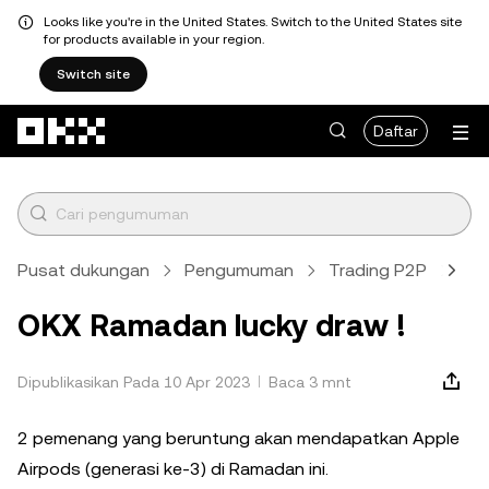
Looks like you're in the United States. Switch to the United States site
for products available in your region.
Switch site
Lewati ke konten utama
Daftar
Pusat dukungan
Pengumuman
Trading P2P
Art
OKX Ramadan lucky draw !
Dipublikasikan Pada 10 Apr 2023
Baca 3 mnt
2 pemenang yang beruntung akan mendapatkan Apple
Airpods (generasi ke-3) di Ramadan ini.