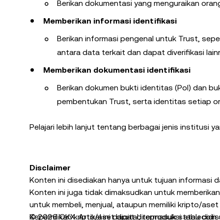
Berikan dokumentasi yang menguraikan orang-
Memberikan informasi identifikasi
Berikan informasi pengenal untuk Trust, sepe
antara data terkait dan dapat diverifikasi lain
Memberikan dokumentasi identifikasi
Berikan dokumen bukti identitas (PoI) dan bu
pembentukan Trust, serta identitas setiap or
Pelajari lebih lanjut tentang berbagai jenis institusi
Disclaimer
Konten ini disediakan hanya untuk tujuan informasi 
Konten ini juga tidak dimaksudkan untuk memberikan (
untuk membeli, menjual, ataupun memiliki kripto/aset 
Kepemilikan kripto/aset digital, termasuk stablecoin
© 2026 OKX. Artikel ini dapat direproduksi atau didi