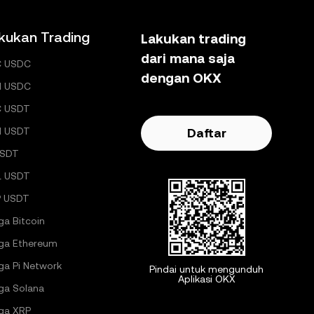
kukan Trading
Lakukan trading
dari mana saja
C USDC
dengan OKX
H USDC
C USDT
H USDT
Daftar
USDT
L USDT
 USDT
ga Bitcoin
ga Ethereum
ga Pi Network
Pindai untuk mengunduh
Aplikasi OKX
ga Solana
ga XRP