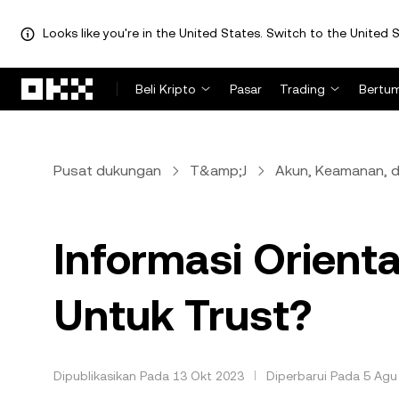
Looks like you're in the United States. Switch to the United S
Lewati ke konten utama
Beli Kripto
Pasar
Trading
Bertu
Pusat dukungan
T&amp;J
Akun, Keamanan, da
Informasi Orient
Untuk Trust?
Dipublikasikan Pada 13 Okt 2023
Diperbarui Pada 5 Agu