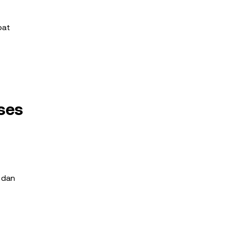
pat
ses
, dan