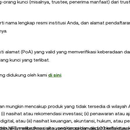
orang kunci (misalnya, trustee, penerima manfaat) dari trust
rti nama lengkap resmi institusi Anda, dan alamat pendaftaran
nya.
kti alamat (PoA) yang valid yang memverifikasi keberadaan da
ang kunci yang terlibat.
 yang didukung oleh kami
di sini
.
dan mungkin mencakup produk yang tidak tersedia di wilayah 
i) nasihat atau rekomendasi investasi; (ii) penawaran atau a
digital, atau (iii) nasihat keuangan, akuntansi, hukum, atau pe
 dan NFT, melibatkan risiko yang tinggi dan dapat berfluktuas
stribusikan seluruhnya, atau petikan sebanyak 100 kata atau 