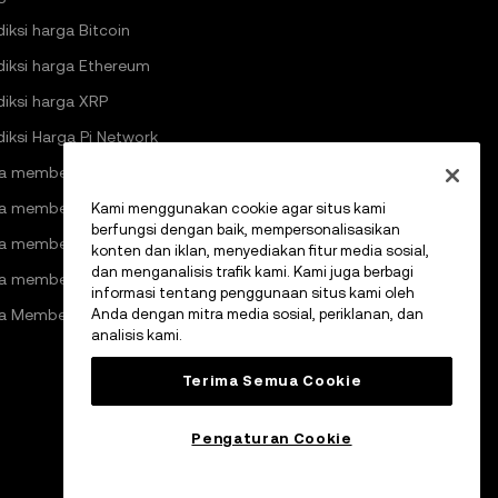
diksi harga Bitcoin
diksi harga Ethereum
diksi harga XRP
diksi Harga Pi Network
a membeli kripto
a membeli Bitcoin
Kami menggunakan cookie agar situs kami
berfungsi dengan baik, mempersonalisasikan
a membeli Ethereum
konten dan iklan, menyediakan fitur media sosial,
dan menganalisis trafik kami. Kami juga berbagi
a membeli Solana
informasi tentang penggunaan situs kami oleh
a Membeli Pi Network
Anda dengan mitra media sosial, periklanan, dan
analisis kami.
Terima Semua Cookie
Pengaturan Cookie