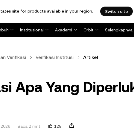
tates site for products available in your region.
Switch site
mbuh
Institusional
Akademi
Orbit
Selengkapnya
n Verifikasi
Verifikasi Institusi
Artikel
asi Apa Yang Diperlu
 2026
Baca 2 mnt
129