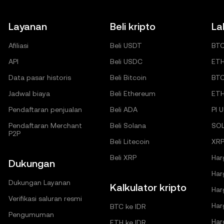
Layanan
Beli kripto
La
Afiliasi
Beli USDT
BT
API
Beli USDC
ET
Data pasar historis
Beli Bitcoin
BT
Jadwal biaya
Beli Ethereum
ET
Pendaftaran penjualan
Beli ADA
PI 
Pendaftaran Merchant
Beli Solana
SO
P2P
Beli Litecoin
XRP
Beli XRP
Har
Dukungan
Har
Dukungan Layanan
Kalkulator kripto
Har
Verifikasi saluran resmi
Har
BTC ke IDR
Pengumuman
Har
ETH ke IDR