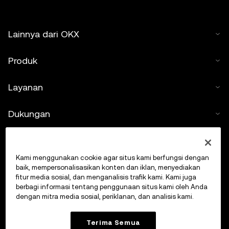
Lainnya dari OKX
Produk
Layanan
Dukungan
Beli kripto
Kami menggunakan cookie agar situs kami berfungsi dengan
Kalkulator kripto
baik, mempersonalisasikan konten dan iklan, menyediakan
fitur media sosial, dan menganalisis trafik kami. Kami juga
berbagi informasi tentang penggunaan situs kami oleh Anda
Lakukan Trading
dengan mitra media sosial, periklanan, dan analisis kami.
Terima Semua