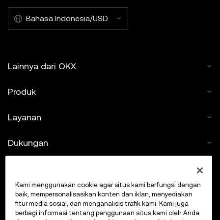
Bahasa Indonesia/USD
Lainnya dari OKX
Produk
Layanan
Dukungan
Beli kripto
Kami menggunakan cookie agar situs kami berfungsi dengan
Kalkulator kripto
baik, mempersonalisasikan konten dan iklan, menyediakan
fitur media sosial, dan menganalisis trafik kami. Kami juga
berbagi informasi tentang penggunaan situs kami oleh Anda
Lakukan Trading