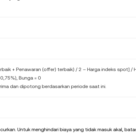
baik + Penawaran (offer) terbaik) / 2 – Harga indeks spot] / 
 0,75%), Bunga = 0
rima dan dipotong berdasarkan periode saat ini.
ncurkan. Untuk menghindari biaya yang tidak masuk akal, bata