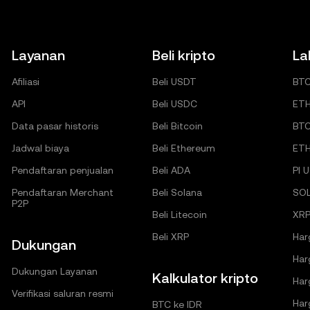
Layanan
Beli kripto
La
Afiliasi
Beli USDT
BT
API
Beli USDC
ET
Data pasar historis
Beli Bitcoin
BT
Jadwal biaya
Beli Ethereum
ET
Pendaftaran penjualan
Beli ADA
PI 
Pendaftaran Merchant
Beli Solana
SO
P2P
Beli Litecoin
XRP
Beli XRP
Har
Dukungan
Har
Dukungan Layanan
Kalkulator kripto
Har
Verifikasi saluran resmi
Har
BTC ke IDR