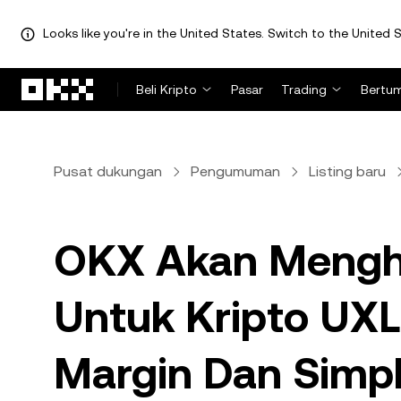
Looks like you're in the United States. Switch to the United S
Lewati ke konten utama
Beli Kripto
Pasar
Trading
Bertu
Pusat dukungan
Pengumuman
Listing baru
OKX Akan Mengha
Untuk Kripto UXL
Margin Dan Simp