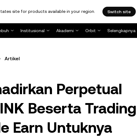
tates site for products available in your region.
Switch site
mbuh
Institusional
Akademi
Orbit
Selengkapnya
Artikel
dirkan Perpetual
INK Beserta Trading
le Earn Untuknya