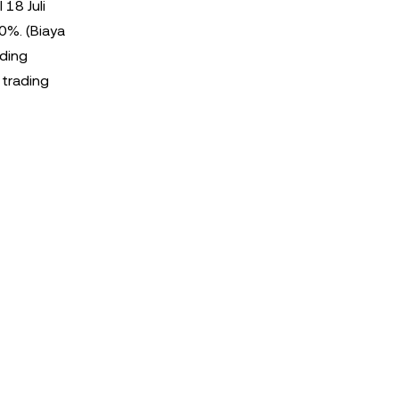
18 Juli
0%. (Biaya
ading
 trading