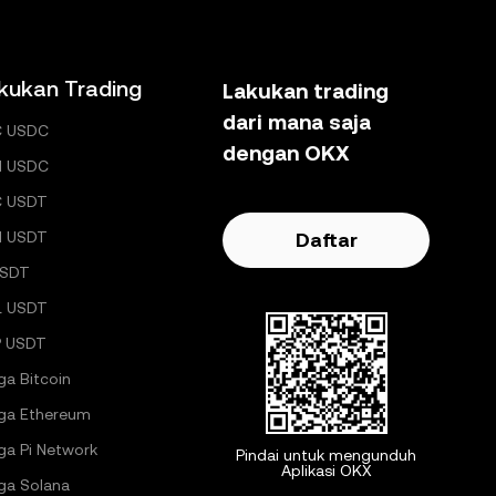
kukan Trading
Lakukan trading
dari mana saja
C USDC
dengan OKX
H USDC
C USDT
H USDT
Daftar
USDT
L USDT
 USDT
ga Bitcoin
ga Ethereum
ga Pi Network
Pindai untuk mengunduh
Aplikasi OKX
ga Solana