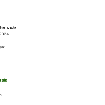
fkan pada
 2024
ya:
rgin
h