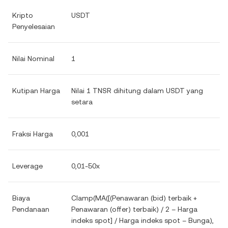
Kripto
USDT
Penyelesaian
Nilai Nominal
1
Kutipan Harga
Nilai 1 TNSR dihitung dalam USDT yang
setara
Fraksi Harga
0,001
Leverage
0,01-50x
Biaya
Clamp(MA([(Penawaran (bid) terbaik +
Pendanaan
Penawaran (offer) terbaik) / 2 – Harga
indeks spot] / Harga indeks spot – Bunga),