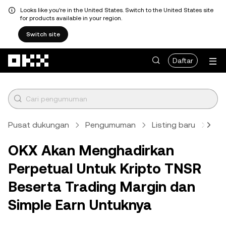
Looks like you're in the United States. Switch to the United States site
for products available in your region.
Switch site
Lewati ke konten utama
Daftar
Pusat dukungan
Pengumuman
Listing baru
Arti
OKX Akan Menghadirkan
Perpetual Untuk Kripto TNSR
Beserta Trading Margin dan
Simple Earn Untuknya