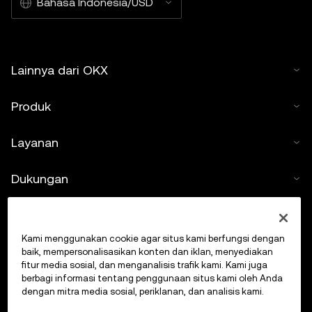
Bahasa Indonesia/USD
Lainnya dari OKX
Produk
Layanan
Dukungan
Beli kripto
Kami menggunakan cookie agar situs kami berfungsi dengan
Kalkulator kripto
baik, mempersonalisasikan konten dan iklan, menyediakan
fitur media sosial, dan menganalisis trafik kami. Kami juga
berbagi informasi tentang penggunaan situs kami oleh Anda
Lakukan Trading
dengan mitra media sosial, periklanan, dan analisis kami.