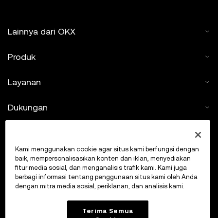
Lainnya dari OKX
Produk
Layanan
Dukungan
Beli kripto
Kami menggunakan cookie agar situs kami berfungsi dengan
Kalkulator kripto
baik, mempersonalisasikan konten dan iklan, menyediakan
fitur media sosial, dan menganalisis trafik kami. Kami juga
berbagi informasi tentang penggunaan situs kami oleh Anda
Lakukan Trading
dengan mitra media sosial, periklanan, dan analisis kami.
Terima Semua