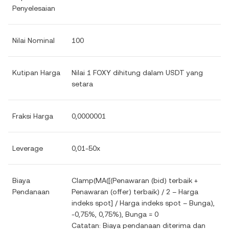
Penyelesaian
Nilai Nominal
100
Kutipan Harga
Nilai 1 FOXY dihitung dalam USDT yang
setara
Fraksi Harga
0,0000001
Leverage
0,01-50x
Biaya
Clamp(MA([(Penawaran (bid) terbaik +
Pendanaan
Penawaran (offer) terbaik) / 2 – Harga
indeks spot] / Harga indeks spot – Bunga),
-0,75%, 0,75%), Bunga = 0
Catatan: Biaya pendanaan diterima dan