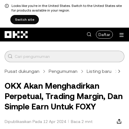
Looks like you're in the United States. Switch to the United States site
for products available in your region.
Switch site
Lewati ke konten utama
Daftar
Pusat dukungan
Pengumuman
Listing baru
Arti
OKX Akan Menghadirkan
Perpetual, Trading Margin, Dan
Simple Earn Untuk FOXY
Dipublikasikan Pada 12 Apr 2024
Baca 2 mnt