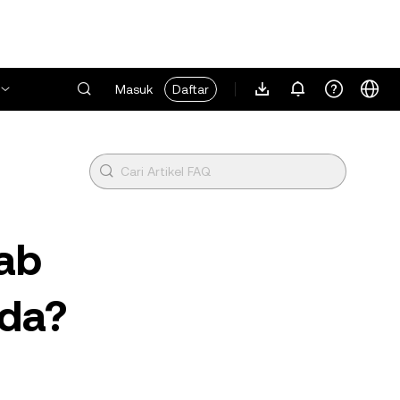
Masuk
Daftar
tab
eda?