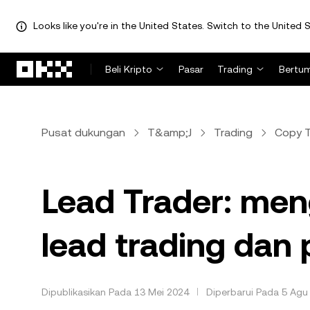
Looks like you're in the United States. Switch to the United S
Lewati ke konten utama
Beli Kripto
Pasar
Trading
Bertu
Pusat dukungan
T&amp;J
Trading
Copy T
Lead Trader: meng
lead trading dan 
Dipublikasikan Pada 13 Mei 2024
Diperbarui Pada 5 Agu