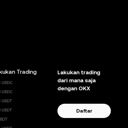
kukan Trading
Lakukan trading
dari mana saja
C USDC
dengan OKX
H USDC
C USDT
H USDT
Daftar
USDT