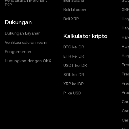
Pendaftaran Merchant
Beli Solana
SO
P2P
Beli Litecoin
XRP
Beli XRP
Har
Dukungan
Har
Dukungan Layanan
Kalkulator kripto
Har
Verifikasi saluran resmi
Har
BTC ke IDR
Pengumuman
Har
ETH ke IDR
Hubungkan dengan OKX
Pre
USDT ke IDR
Pre
SOL ke IDR
Pre
XRP ke IDR
Pre
PI ke USD
Car
Car
Car