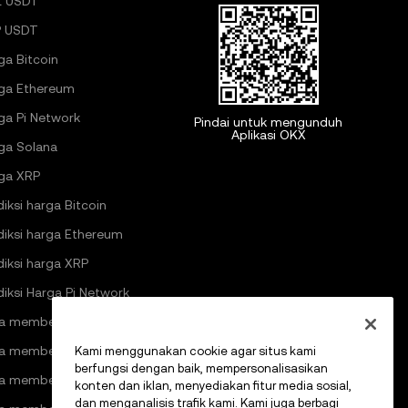
L USDT
 USDT
ga Bitcoin
ga Ethereum
ga Pi Network
Pindai untuk mengunduh
Aplikasi OKX
ga Solana
ga XRP
diksi harga Bitcoin
diksi harga Ethereum
diksi harga XRP
diksi Harga Pi Network
a membeli kripto
a membeli Bitcoin
Kami menggunakan cookie agar situs kami
berfungsi dengan baik, mempersonalisasikan
a membeli Ethereum
konten dan iklan, menyediakan fitur media sosial,
dan menganalisis trafik kami. Kami juga berbagi