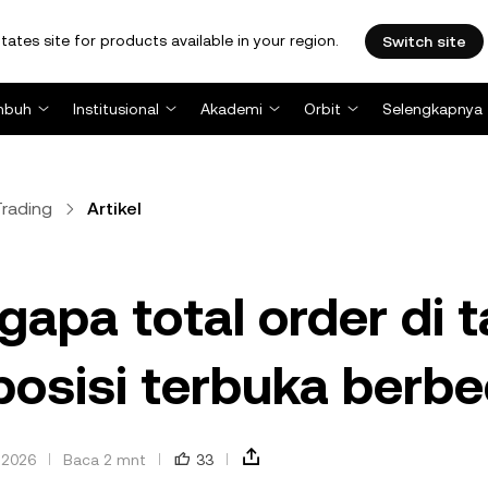
tates site for products available in your region.
Switch site
mbuh
Institusional
Akademi
Orbit
Selengkapnya
rading
Artikel
apa total order di 
posisi terbuka berb
 2026
Baca 2 mnt
33