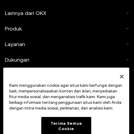
Lainnya dari OKX
Produk
Layanan
Dukungan
Beli kripto
Kami menggunakan cookie agar situs kami berfungsi dengan
Kalkulator kripto
baik, mempersonalisasikan konten dan iklan, menyediakan
fitur media sosial, dan menganalisis trafik kami. Kami juga
berbagi informasi tentang penggunaan situs kami oleh Anda
Lakukan Trading
dengan mitra media sosial, periklanan, dan analisis kami.
Terima Semua
Cookie