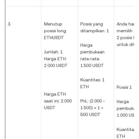
3
Menutup
Posisi yang
Anda haru
posisi long
ditampilkan: 1
memilih 1 
ETHUSDT
2 posisi be
untuk ditu
Harga
Jumlah: 1
pembukaan
Harga ETH:
rata-rata:
2.000 USDT
1.500 USDT
Kuantitas: 1
ETH
Posisi 1
Harga ETH
saat ini: 2.000
PnL: (2.000 -
Harga
USDT
1.500) × 1 =
pembukaa
500 USDT
1.000 USD
Kuantitas: 
ETH