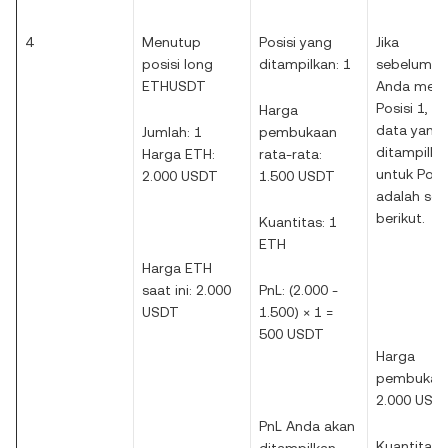
4
Menutup
Posisi yang
Jika
posisi long
ditampilkan: 1
sebelumny
ETHUSDT
Anda men
Posisi 1, 
Harga
data yang
Jumlah: 1
pembukaan
ditampilka
Harga ETH:
rata-rata:
untuk Posis
2.000 USDT
1.500 USDT
adalah seb
berikut.
Kuantitas: 1
ETH
Harga ETH
saat ini: 2.000
PnL: (2.000 -
USDT
1.500) × 1 =
500 USDT
Harga
pembukaa
2.000 USD
PnL Anda akan
Kuantitas: 