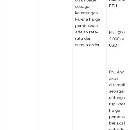
ditampilkan
ETH
sebagai
keuntungan
karena harga
pembukaan
adalah rata-
PnL: (2.000
rata dari
2.000) × 1 
semua order.
USDT
PnL Anda t
akan
ditampilka
sebagai
untung at
rugi karen
harga
pembukaa
berlaku kh
untuk Posis