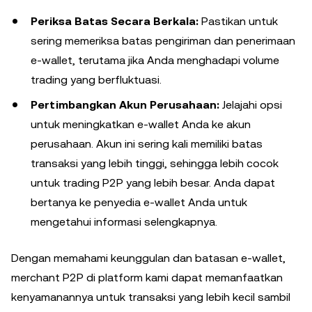
Periksa Batas Secara Berkala:
Pastikan untuk
sering memeriksa batas pengiriman dan penerimaan
e-wallet, terutama jika Anda menghadapi volume
trading yang berfluktuasi.
Pertimbangkan Akun Perusahaan:
Jelajahi opsi
untuk meningkatkan e-wallet Anda ke akun
perusahaan. Akun ini sering kali memiliki batas
transaksi yang lebih tinggi, sehingga lebih cocok
untuk trading P2P yang lebih besar. Anda dapat
bertanya ke penyedia e-wallet Anda untuk
mengetahui informasi selengkapnya.
Dengan memahami keunggulan dan batasan e-wallet,
merchant P2P di platform kami dapat memanfaatkan
kenyamanannya untuk transaksi yang lebih kecil sambil