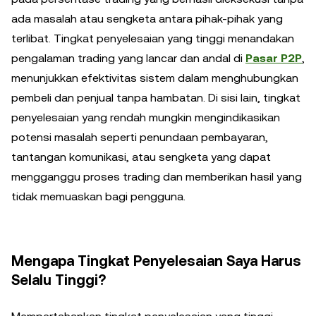
ada masalah atau sengketa antara pihak-pihak yang
terlibat. Tingkat penyelesaian yang tinggi menandakan
pengalaman trading yang lancar dan andal di
Pasar P2P
,
menunjukkan efektivitas sistem dalam menghubungkan
pembeli dan penjual tanpa hambatan. Di sisi lain, tingkat
penyelesaian yang rendah mungkin mengindikasikan
potensi masalah seperti penundaan pembayaran,
tantangan komunikasi, atau sengketa yang dapat
mengganggu proses trading dan memberikan hasil yang
tidak memuaskan bagi pengguna.
Mengapa Tingkat Penyelesaian Saya Harus
Selalu Tinggi?