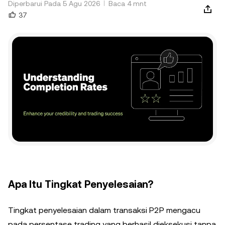
Diperbarui Pada 5 Agu 2026
Baca 4 mnt
37
Apa Itu Tingkat Penyelesaian?
Tingkat penyelesaian dalam transaksi P2P mengacu
pada persentase trading yang berhasil dieksekusi tanpa