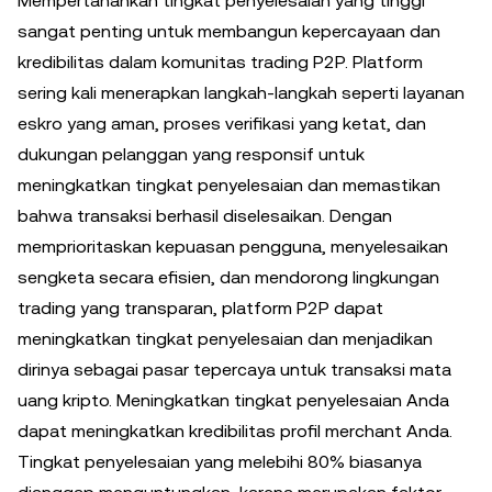
Mempertahankan tingkat penyelesaian yang tinggi
sangat penting untuk membangun kepercayaan dan
kredibilitas dalam komunitas trading P2P. Platform
sering kali menerapkan langkah-langkah seperti layanan
eskro yang aman, proses verifikasi yang ketat, dan
dukungan pelanggan yang responsif untuk
meningkatkan tingkat penyelesaian dan memastikan
bahwa transaksi berhasil diselesaikan. Dengan
memprioritaskan kepuasan pengguna, menyelesaikan
sengketa secara efisien, dan mendorong lingkungan
trading yang transparan, platform P2P dapat
meningkatkan tingkat penyelesaian dan menjadikan
dirinya sebagai pasar tepercaya untuk transaksi mata
uang kripto. Meningkatkan tingkat penyelesaian Anda
dapat meningkatkan kredibilitas profil merchant Anda.
Tingkat penyelesaian yang melebihi 80% biasanya