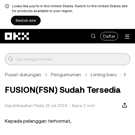
Looks like you're in the United States. Switch to the United States site
for products available in your region.
Switch site
Lewati ke konten utama
Daftar
Pusat dukungan
Pengumuman
Listing baru
Arti
FUSION(FSN) Sudah Tersedia
Dipublikasikan Pada 25 Jul 2019
Baca 2 mnt
Kepada pelanggan terhormat,