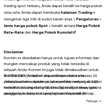
trading spot terbaru, Anda dapat beralih ke harga pokok
rata-rata. Anda dapat membuka
halaman Trading >
mengetuk tiga titik di sudut kanan atas >
Pengaturan
>
Jenis harga pokok Spot
> beralih antara
Harga Pokok
Rata-Rata
dan
Harga Pokok Kumulatif
.
Disclaimer
Konten ini disediakan hanya untuk tujuan informasi dan
mungkin mencakup produk yang tidak tersedia di
wilayah Anda. Konten ini juga tidak dimaksudkan untuk
memberikan (i) nasihat atau rekomendasi investasi; (ii)
© 2026 OKX. Artikel ini dapat direproduksi atau
penawaran atau ajakan untuk membeli, menjual, ataupun
didistribusikan seluruhnya, atau petikan sebanyak 100
memiliki kripto/aset digital, atau (iii) nasihat keuangan,
kata atau kurang dari artikel ini dapat digunakan, selama
akuntansi, hukum, atau perpajakan. Kepemilikan
penggunaan tersebut bersifat nonkomersial. Setiap
kripto/aset digital, termasuk stablecoin dan NFT,
reproduksi atau distribusi dari seluruh artikel juga harus
Perluas
melibatkan risiko yang tinggi dan dapat berfluktuasi
dinyatakan dengan jelas: “Artikel ini © 2026 OKX dan