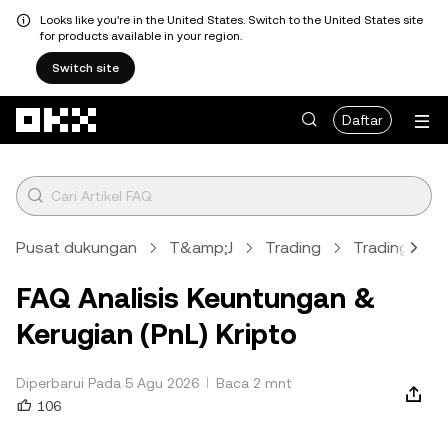
Looks like you're in the United States. Switch to the United States site
for products available in your region.
Switch site
Lewati ke konten utama
Daftar
Pusat dukungan
T&amp;J
Trading
Trading Spo
FAQ Analisis Keuntungan &
Kerugian (PnL) Kripto
Diperbarui Pada 5 Agu 2026
Baca 2 mnt
106