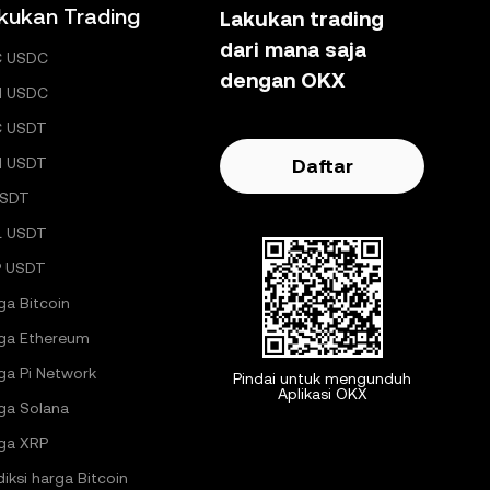
kukan Trading
Lakukan trading
dari mana saja
C USDC
dengan OKX
H USDC
C USDT
H USDT
Daftar
USDT
L USDT
 USDT
ga Bitcoin
ga Ethereum
ga Pi Network
Pindai untuk mengunduh
Aplikasi OKX
ga Solana
ga XRP
diksi harga Bitcoin