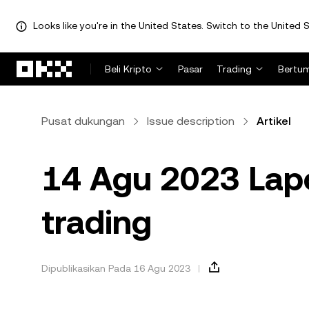
Looks like you're in the United States. Switch to the United S
Lewati ke konten utama
Beli Kripto
Pasar
Trading
Bertu
Pusat dukungan
Issue description
Artikel
14 Agu 2023 Lap
trading
Dipublikasikan Pada 16 Agu 2023