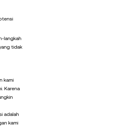
otensi
ah-langkah
yang tidak
n kami
i. Karena
ungkin
i adalah
gan kami