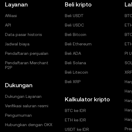
Layanan
Beli kripto
La
Afiliasi
Beli USDT
BT
API
Beli USDC
ET
Data pasar historis
Beli Bitcoin
BT
Jadwal biaya
Beli Ethereum
ET
Pendaftaran penjualan
Beli ADA
PI 
Pendaftaran Merchant
Beli Solana
SO
P2P
Beli Litecoin
XRP
Beli XRP
Har
Dukungan
Har
Dukungan Layanan
Kalkulator kripto
Har
Verifikasi saluran resmi
Har
BTC ke IDR
Pengumuman
Har
ETH ke IDR
Hubungkan dengan OKX
Pre
USDT ke IDR