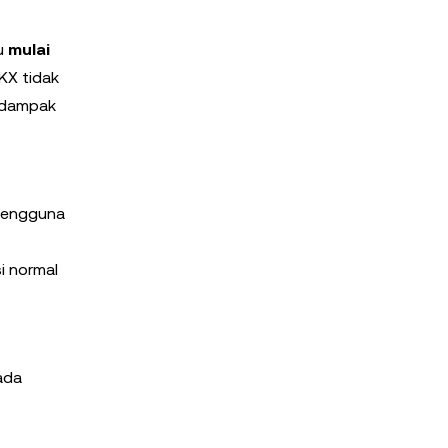
gu
mulai
OKX tidak
i dampak
 pengguna
i normal
ada