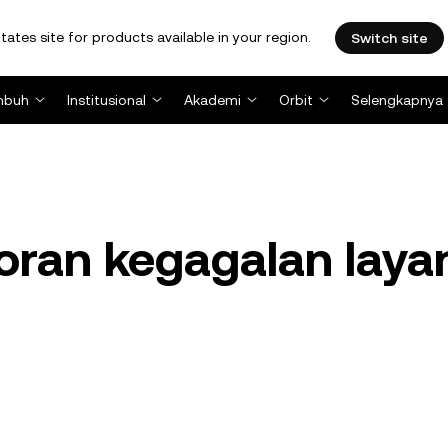
tates site for products available in your region.
Switch site
mbuh
Institusional
Akademi
Orbit
Selengkapnya
oran kegagalan laya