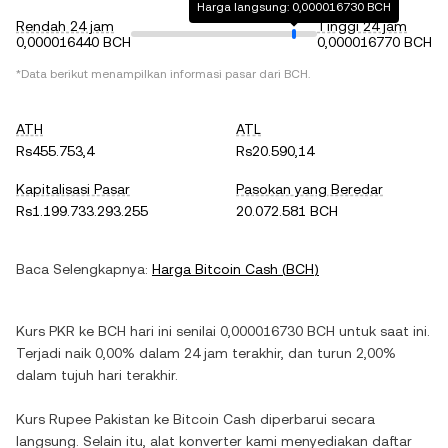
Harga langsung: 0,000016730 BCH
Rendah 24 jam
Tinggi 24 jam
0,000016440 BCH
0,000016770 BCH
*Data berikut menampilkan informasi pasar dari
BCH
.
ATH
ATL
Rs455.753,4
Rs20.590,14
Kapitalisasi Pasar
Pasokan yang Beredar
Rs1.199.733.293.255
20.072.581 BCH
Baca Selengkapnya:
Harga
Bitcoin Cash
(
BCH
)
Kurs
PKR
ke
BCH
hari ini senilai
0,000016730
BCH
untuk saat ini.
Terjadi
naik
0,00%
dalam 24 jam terakhir, dan
turun
2,00%
dalam tujuh hari terakhir.
Kurs
Rupee Pakistan
ke
Bitcoin Cash
diperbarui secara
langsung. Selain itu, alat konverter kami menyediakan daftar