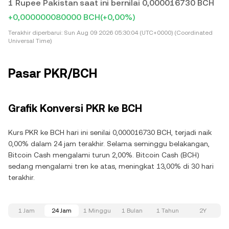
1 Rupee Pakistan saat ini bernilai 0,000016730 BCH
+0,000000080000 BCH
(+0,00%)
Terakhir diperbarui:
Sun Aug 09 2026 05:30:04 (UTC+0000) (Coordinated
Universal Time)
Pasar PKR/BCH
Grafik Konversi PKR ke BCH
Kurs PKR ke BCH hari ini senilai 0,000016730 BCH, terjadi naik
0,00% dalam 24 jam terakhir. Selama seminggu belakangan,
Bitcoin Cash mengalami turun 2,00%. Bitcoin Cash (BCH)
sedang mengalami tren ke atas, meningkat 13,00% di 30 hari
terakhir.
1 Jam
24 Jam
1 Minggu
1 Bulan
1 Tahun
2Y