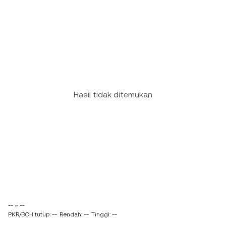
Hasil tidak ditemukan
-- ~ --
PKR/BCH tutup: --
Rendah: --
Tinggi: --