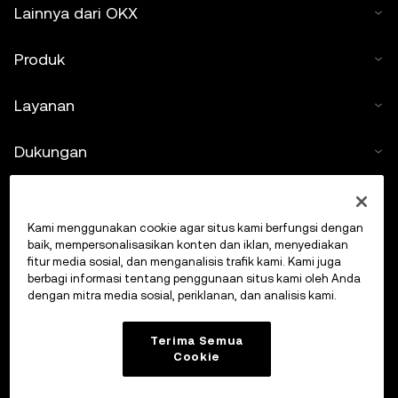
Lainnya dari OKX
Produk
Layanan
Dukungan
Beli kripto
Kami menggunakan cookie agar situs kami berfungsi dengan
Kalkulator kripto
baik, mempersonalisasikan konten dan iklan, menyediakan
fitur media sosial, dan menganalisis trafik kami. Kami juga
berbagi informasi tentang penggunaan situs kami oleh Anda
Lakukan Trading
dengan mitra media sosial, periklanan, dan analisis kami.
Terima Semua
Cookie