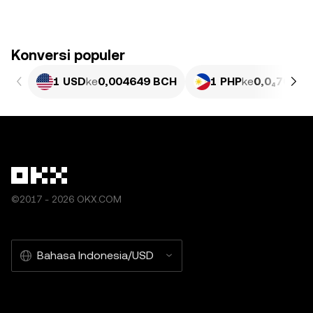
Konversi populer
1 USD
ke
0,004649 BCH
1 PHP
ke
0,0₄7639 
©2017 - 2026 OKX.COM
Bahasa Indonesia/USD