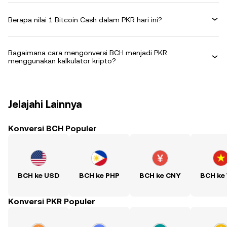
Berapa nilai 1 Bitcoin Cash dalam PKR hari ini?
Bagaimana cara mengonversi BCH menjadi PKR
menggunakan kalkulator kripto?
Jelajahi Lainnya
Konversi BCH Populer
BCH ke USD
BCH ke PHP
BCH ke CNY
BCH ke
Konversi PKR Populer