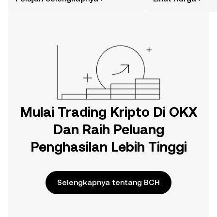
di aplikasi seluler OKX, atau di sini di
web.
Mulai Trading Kripto Di OKX
Dan Raih Peluang
Penghasilan Lebih Tinggi
Selengkapnya tentang BCH