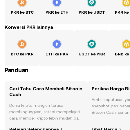
PKR ke BTC
PKR ke ETH
PKR ke USDT
PKR ke
Konversi PKR lainnya
BTC ke PKR
ETH ke PKR
USDT ke PKR
BNB ke
Panduan
Cari Tahu Cara Membeli Bitcoin
Periksa Harga B
Cash
Ambil keputusan ya
Dunia kripto mungkin terasa
snapshot perubahan
membingungkan, tetapi mempelajari
Bitcoin Cash, senti
cara membeli kripto lebih mudah dari
berita, dan lainnya.
yang Anda kira. Mulai perjalanan Anda
Pelajari Selengkapnya
Lihat Harga