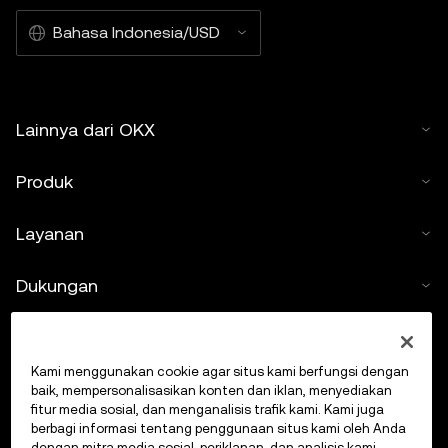
Bahasa Indonesia/USD
Lainnya dari OKX
Produk
Layanan
Dukungan
Beli kripto
Kami menggunakan cookie agar situs kami berfungsi dengan
Kalkulator kripto
baik, mempersonalisasikan konten dan iklan, menyediakan
fitur media sosial, dan menganalisis trafik kami. Kami juga
berbagi informasi tentang penggunaan situs kami oleh Anda
Lakukan Trading
dengan mitra media sosial, periklanan, dan analisis kami.