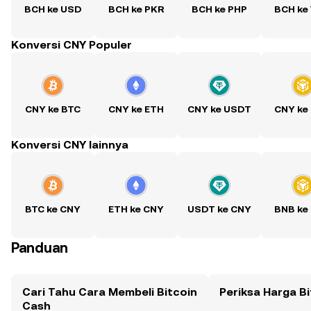
BCH ke USD
BCH ke PKR
BCH ke PHP
BCH ke
Konversi CNY Populer
CNY ke BTC
CNY ke ETH
CNY ke USDT
CNY ke
Konversi CNY lainnya
BTC ke CNY
ETH ke CNY
USDT ke CNY
BNB ke
Panduan
Cari Tahu Cara Membeli Bitcoin
Periksa Harga B
Cash