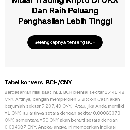
Mulai Trading Kripto Di OKX
Dan Raih Peluang
Penghasilan Lebih Tinggi
Selengkapnya tentang BCH
Tabel konversi BCH/CNY
Berdasarkan nilai saat ini, 1 BCH bernilai sekitar 1.441,48
CNY. Artinya, dengan memperoleh 5 Bitcoin Cash akan
berjumlah sekitar 7.207,40 CNY;; Atau, jika Anda memiliki
¥1 CNY, itu artinya setara dengan sekitar 0,00069373
CNY, sementara ¥50 CNY akan berarti setara dengan
0,034687 CNY. Angka-angka ini memberikan indikasi