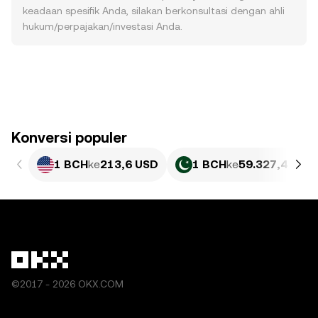
keadaan spesifik Anda, silakan berkonsultasi dengan ahli
hukum/perpajakan/investasi Anda.
Konversi populer
1 BCH
ke
213,6 USD
1 BCH
ke
59.327,4 PKR
©2017 - 2026 OKX.COM