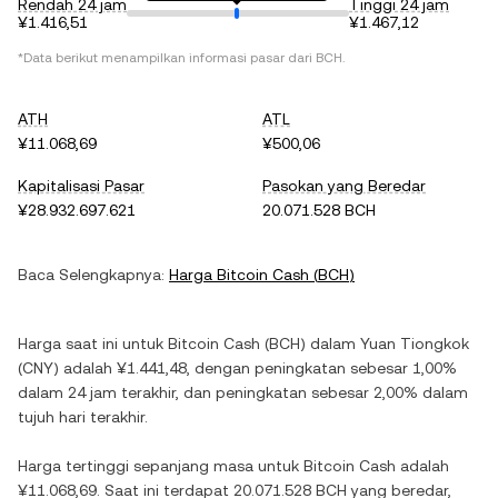
Rendah 24 jam
Tinggi 24 jam
¥1.416,51
¥1.467,12
*Data berikut menampilkan informasi pasar dari
BCH
.
ATH
ATL
¥11.068,69
¥500,06
Kapitalisasi Pasar
Pasokan yang Beredar
¥28.932.697.621
20.071.528 BCH
Baca Selengkapnya:
Harga
Bitcoin Cash
(
BCH
)
Harga saat ini untuk
Bitcoin Cash
(
BCH
) dalam
Yuan Tiongkok
(
CNY
) adalah
¥1.441,48
, dengan
peningkatan
sebesar
1,00%
dalam 24 jam terakhir, dan
peningkatan
sebesar
2,00%
dalam
tujuh hari terakhir.
Harga tertinggi sepanjang masa untuk
Bitcoin Cash
adalah
¥11.068,69
. Saat ini terdapat
20.071.528 BCH
yang beredar,