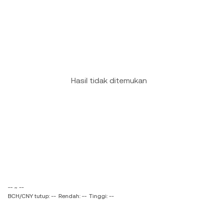
Hasil tidak ditemukan
-- ~ --
BCH/CNY tutup: --
Rendah: --
Tinggi: --