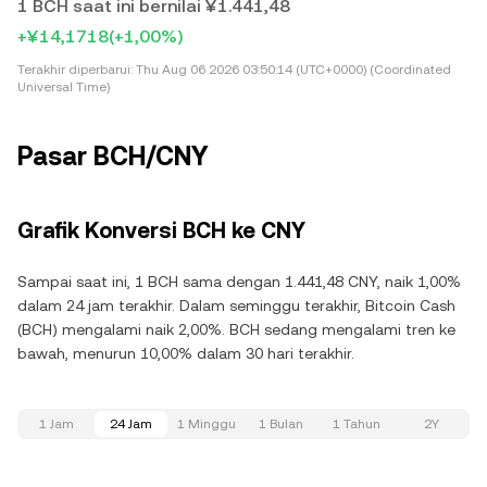
1 BCH saat ini bernilai ¥1.441,48
+¥14,1718
(+1,00%)
Terakhir diperbarui:
Thu Aug 06 2026 03:50:14 (UTC+0000) (Coordinated
Universal Time)
Pasar BCH/CNY
Grafik Konversi BCH ke CNY
Sampai saat ini, 1 BCH sama dengan 1.441,48 CNY, naik 1,00%
dalam 24 jam terakhir. Dalam seminggu terakhir, Bitcoin Cash
(BCH) mengalami naik 2,00%. BCH sedang mengalami tren ke
bawah, menurun 10,00% dalam 30 hari terakhir.
1 Jam
24 Jam
1 Minggu
1 Bulan
1 Tahun
2Y