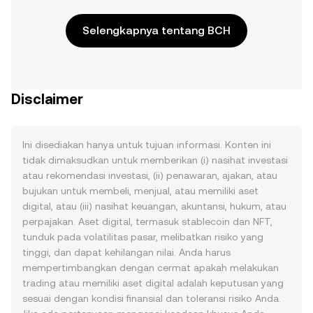
Selengkapnya tentang BCH
Disclaimer
Ini disediakan hanya untuk tujuan informasi. Konten ini
tidak dimaksudkan untuk memberikan (i) nasihat investasi
atau rekomendasi investasi, (ii) penawaran, ajakan, atau
bujukan untuk membeli, menjual, atau memiliki aset
digital, atau (iii) nasihat keuangan, akuntansi, hukum, atau
perpajakan. Aset digital, termasuk stablecoin dan NFT,
tunduk pada volatilitas pasar, melibatkan risiko yang
tinggi, dan dapat kehilangan nilai. Anda harus
mempertimbangkan dengan cermat apakah melakukan
trading atau memiliki aset digital adalah keputusan yang
sesuai dengan kondisi finansial dan toleransi risiko Anda.