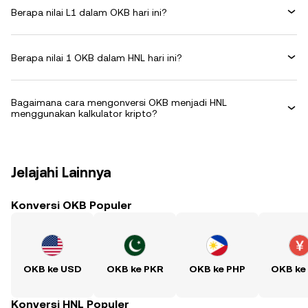
Berapa nilai L1 dalam OKB hari ini?
Berapa nilai 1 OKB dalam HNL hari ini?
Bagaimana cara mengonversi OKB menjadi HNL
menggunakan kalkulator kripto?
Jelajahi Lainnya
Konversi OKB Populer
OKB ke USD
OKB ke PKR
OKB ke PHP
OKB ke
Konversi HNL Populer