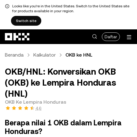
Looks like you're in the United States. Switch to the United States site
for products available in your region.
Switch site
Lewati ke konten utama
Daftar
Beranda
Kalkulator
OKB ke HNL
OKB/HNL: Konversikan OKB
(OKB) ke Lempira Honduras
(HNL)
OKB Ke Lempira Honduras
4,6
Berapa nilai 1 OKB dalam Lempira
Honduras?