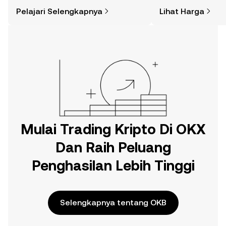
yang Anda kira. Mulai perjalanan Anda
lainnya.
Pelajari Selengkapnya
Lihat Harga
di aplikasi seluler OKX, atau di sini di
web.
Mulai Trading Kripto Di OKX
Dan Raih Peluang
Penghasilan Lebih Tinggi
Selengkapnya tentang OKB