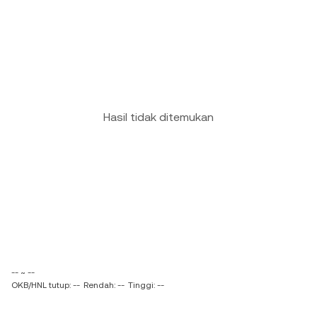
Hasil tidak ditemukan
-- ~ --
OKB/HNL tutup: --
Rendah: --
Tinggi: --