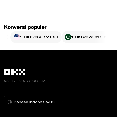
Konversi populer
1 OKB
ke
86,12 USD
1 OKB
ke
23.919,83 PK
©2017 - 2026 OKX.COM
Bahasa Indonesia/USD