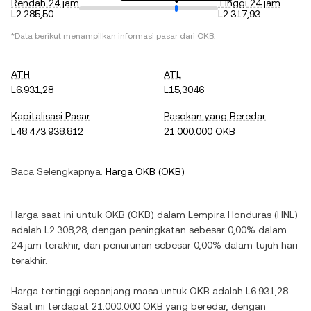
Rendah 24 jam
Tinggi 24 jam
L2.285,50
L2.317,93
*Data berikut menampilkan informasi pasar dari
OKB
.
ATH
ATL
L6.931,28
L15,3046
Kapitalisasi Pasar
Pasokan yang Beredar
L48.473.938.812
21.000.000 OKB
Baca Selengkapnya:
Harga
OKB
(
OKB
)
Harga saat ini untuk
OKB
(
OKB
) dalam
Lempira Honduras
(
HNL
)
adalah
L2.308,28
, dengan
peningkatan
sebesar
0,00%
dalam
24 jam terakhir, dan
penurunan
sebesar
0,00%
dalam tujuh hari
terakhir.
Harga tertinggi sepanjang masa untuk
OKB
adalah
L6.931,28
.
Saat ini terdapat
21.000.000 OKB
yang beredar, dengan