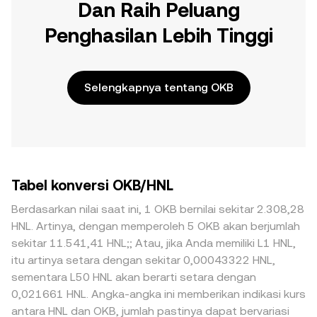
Dan Raih Peluang
Penghasilan Lebih Tinggi
Selengkapnya tentang OKB
Tabel konversi OKB/HNL
Berdasarkan nilai saat ini, 1 OKB bernilai sekitar 2.308,28
HNL. Artinya, dengan memperoleh 5 OKB akan berjumlah
sekitar 11.541,41 HNL;; Atau, jika Anda memiliki L1 HNL,
itu artinya setara dengan sekitar 0,00043322 HNL,
sementara L50 HNL akan berarti setara dengan
0,021661 HNL. Angka-angka ini memberikan indikasi kurs
antara HNL dan OKB, jumlah pastinya dapat bervariasi