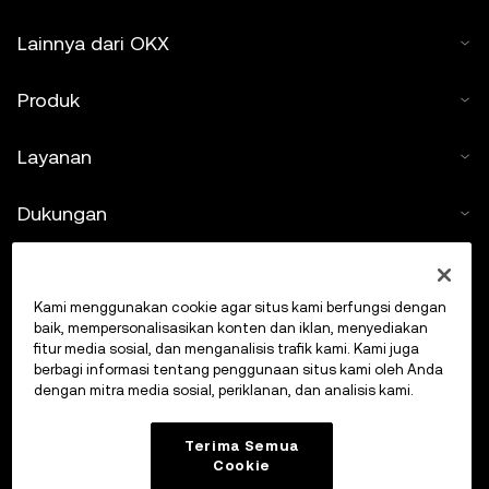
Lainnya dari OKX
Produk
Layanan
Dukungan
Beli kripto
Kami menggunakan cookie agar situs kami berfungsi dengan
Kalkulator kripto
baik, mempersonalisasikan konten dan iklan, menyediakan
fitur media sosial, dan menganalisis trafik kami. Kami juga
berbagi informasi tentang penggunaan situs kami oleh Anda
Lakukan Trading
dengan mitra media sosial, periklanan, dan analisis kami.
Terima Semua
Cookie