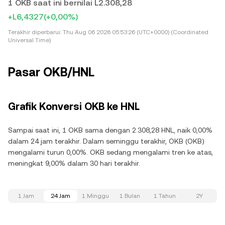
1 OKB saat ini bernilai L2.308,28
+L6,4327
(+0,00%)
Terakhir diperbarui:
Thu Aug 06 2026 05:53:26 (UTC+0000) (Coordinated
Universal Time)
Pasar OKB/HNL
Grafik Konversi OKB ke HNL
Sampai saat ini, 1 OKB sama dengan 2.308,28 HNL, naik 0,00%
dalam 24 jam terakhir. Dalam seminggu terakhir, OKB (OKB)
mengalami turun 0,00%. OKB sedang mengalami tren ke atas,
meningkat 9,00% dalam 30 hari terakhir.
1 Jam
24 Jam
1 Minggu
1 Bulan
1 Tahun
2Y