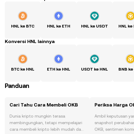
HNL ke BTC
HNL ke ETH
HNL ke USDT
HNL ke
Konversi HNL lainnya
BTC ke HNL
ETH ke HNL
USDT ke HNL
BNB ke
Panduan
Cari Tahu Cara Membeli OKB
Periksa Harga 
Dunia kripto mungkin terasa
Ambil keputusan ya
membingungkan, tetapi mempelajari
snapshot perubahan
cara membeli kripto lebih mudah dari
OKB, sentimen komun