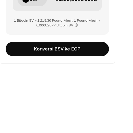
1 Bitcoin SV = 1.218,36 Pound Mesir, 1 Pound Mesir =
0,00082077 Bitcoin SV
Konversi BSV ke EGP