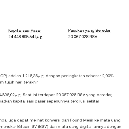
Kapitalisasi Pasar
Pasokan yang Beredar
ج.م24.448.895.541
20.067.028 BSV
EGP
) adalah
ج.م1.218,36
, dengan
peningkatan
sebesar
2,00%
 tujuh hari terakhir.
ج.م24.536,02
. Saat ini terdapat
20.067.028 BSV
yang beredar,
tkan kapitalisasi pasar sepenuhnya terdilusi sekitar
Anda juga dapat melihat konversi dari
Pound Mesir
ke mata uang
k menukar
Bitcoin SV
(
BSV
) dan mata uang digital lainnya dengan