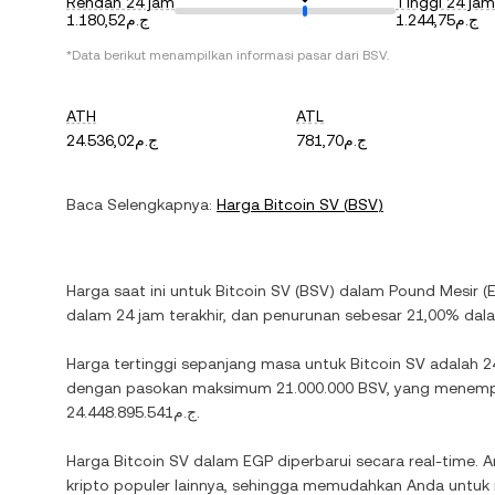
Rendah 24 jam
Tinggi 24 jam
ج.م1.244,75
ج.م1.180,52
*Data berikut menampilkan informasi pasar dari
BSV
.
ATH
ATL
ج.م781,70
ج.م24.536,02
Baca Selengkapnya:
Harga
Bitcoin SV
(
BSV
)
Harga saat ini untuk
Bitcoin SV
(
BSV
) dalam
Pound Mesir
(
dalam 24 jam terakhir, dan
penurunan
sebesar
21,00%
dalam
Harga tertinggi sepanjang masa untuk
Bitcoin SV
adalah
dengan pasokan maksimum
21.000.000 BSV
, yang menempa
ج.م24.448.895.541
.
Harga
Bitcoin SV
dalam
EGP
diperbarui secara real-time. 
kripto populer lainnya, sehingga memudahkan Anda untu