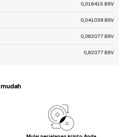
0,016415 BSV
0,041039 BSV
0,082077 BSV
0,82077 BSV
h mudah
Mulai perjalanan kripto Anda