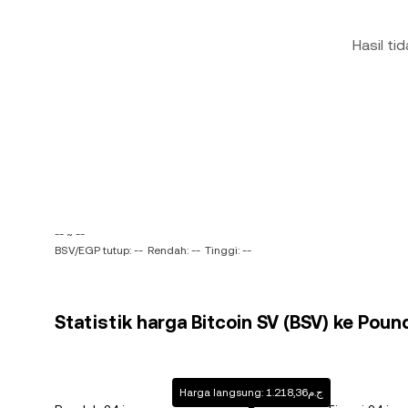
Hasil ti
-- ~ --
BSV/EGP tutup: --
Rendah: --
Tinggi: --
Statistik harga Bitcoin SV (BSV) ke Poun
Harga langsung: ج.م1.218,36