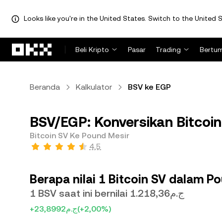
Looks like you're in the United States. Switch to the United S
Lewati ke konten utama
Beli Kripto
Pasar
Trading
Bertu
Beranda
Kalkulator
BSV ke EGP
BSV/EGP: Konversikan Bitcoin
Bitcoin SV Ke Pound Mesir
4,5
Berapa nilai 1 Bitcoin SV dalam P
1 BSV saat ini bernilai ج.م1.218,36
+ج.م23,8992
(+2,00%)