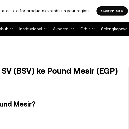
tates site for products available in your region.
Switch site
mbuh
Institusional
Akademi
Orbit
Selengkapnya
 SV (BSV) ke Pound Mesir (EGP)
ound Mesir?