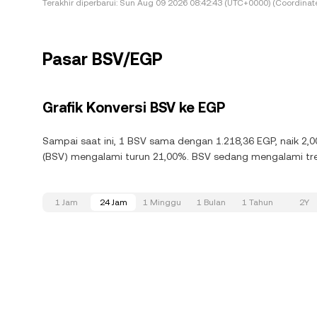
Terakhir diperbarui:
Sun Aug 09 2026 08:42:43 (UTC+0000) (Coordinate
Pasar BSV/EGP
Grafik Konversi BSV ke EGP
Sampai saat ini, 1 BSV sama dengan 1.218,36 EGP, naik 2,0
(BSV) mengalami turun 21,00%. BSV sedang mengalami tren
1 Jam
24 Jam
1 Minggu
1 Bulan
1 Tahun
2Y