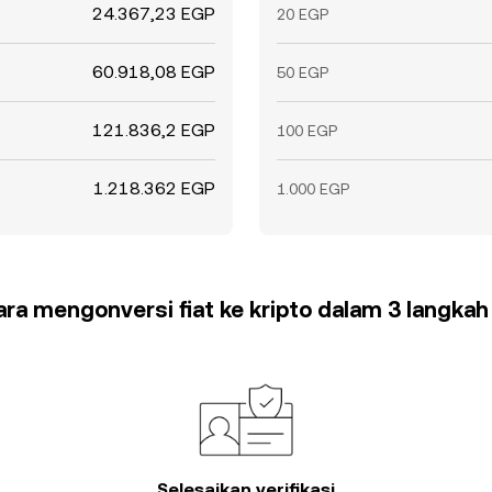
24.367,23 EGP
20 EGP
60.918,08 EGP
50 EGP
121.836,2 EGP
100 EGP
1.218.362 EGP
1.000 EGP
cara mengonversi fiat ke kripto dalam 3 langka
Selesaikan verifikasi