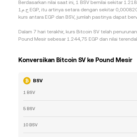
Berdasarkan nilai saat ini, 1 BSV bernilai sekitar 1.
ج.م1 EGP, itu artinya setara dengan sekitar 0,00082077 EGP, sementara ج.م50 EGP akan berarti setara dengan 0,041039 EGP. Angka-angka ini memberikan indikasi
kurs antara EGP dan BSV, jumlah pastinya dapat berv
Dalam 7 hari terakhir, kurs Bitcoin SV telah penuruna
Pound Mesir sebesar 1.244,75 EGP dan nilai terenda
Konversikan Bitcoin SV ke Pound Mesir
BSV
1 BSV
5 BSV
10 BSV