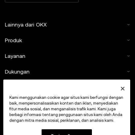
Lainnya dari OKX
Produk
Layanan
Dukungan
Beli kripto
Kami menggunakan cookie agar situs kami berfungsi dengan
Kalkulator kripto
baik, mempersonalisasikan konten dan iklan, menyediakan
fitur media sosial, dan menganalisis trafik kami. Kami juga
berbagi informasi tentang penggunaan situs kami oleh Anda
Lakukan Trading
dengan mitra media sosial, periklanan, dan analisis kami.