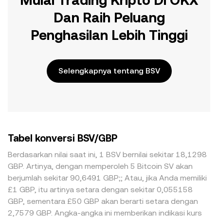
Mulai Trading Kripto Di OKX
Dan Raih Peluang
Penghasilan Lebih Tinggi
Selengkapnya tentang BSV
Tabel konversi BSV/GBP
Berdasarkan nilai saat ini, 1 BSV bernilai sekitar 18,1298
GBP. Artinya, dengan memperoleh 5 Bitcoin SV akan
berjumlah sekitar 90,6491 GBP;; Atau, jika Anda memiliki
£1 GBP, itu artinya setara dengan sekitar 0,055158
GBP, sementara £50 GBP akan berarti setara dengan
2,7579 GBP. Angka-angka ini memberikan indikasi kurs