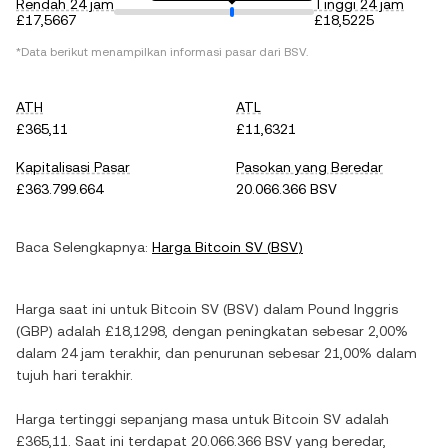
Rendah 24 jam
Tinggi 24 jam
£17,5667
£18,5225
*Data berikut menampilkan informasi pasar dari
BSV
.
ATH
ATL
£365,11
£11,6321
Kapitalisasi Pasar
Pasokan yang Beredar
£363.799.664
20.066.366 BSV
Baca Selengkapnya:
Harga
Bitcoin SV
(
BSV
)
Harga saat ini untuk
Bitcoin SV
(
BSV
) dalam
Pound Inggris
(
GBP
) adalah
£18,1298
, dengan
peningkatan
sebesar
2,00%
dalam 24 jam terakhir, dan
penurunan
sebesar
21,00%
dalam
tujuh hari terakhir.
Harga tertinggi sepanjang masa untuk
Bitcoin SV
adalah
£365,11
. Saat ini terdapat
20.066.366 BSV
yang beredar,