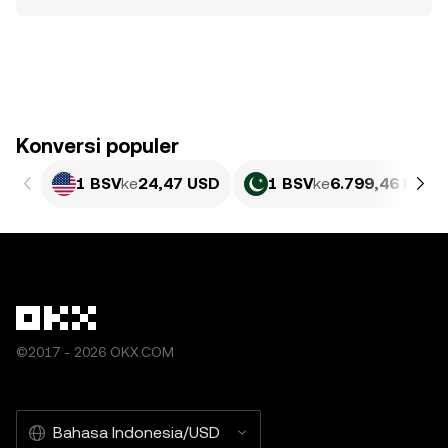
Konversi populer
1 BSV
ke
24,47 USD
1 BSV
ke
6.799,46 PKR
©2017 - 2026 OKX.COM
Bahasa Indonesia/USD