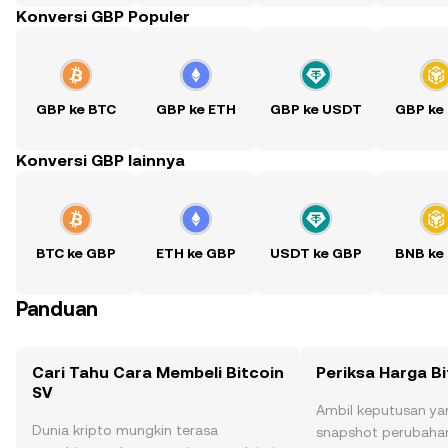
Konversi GBP Populer
GBP ke BTC
GBP ke ETH
GBP ke USDT
GBP ke
Konversi GBP lainnya
BTC ke GBP
ETH ke GBP
USDT ke GBP
BNB ke
Panduan
Cari Tahu Cara Membeli Bitcoin
Periksa Harga Bi
SV
Ambil keputusan ya
Dunia kripto mungkin terasa
snapshot perubahan