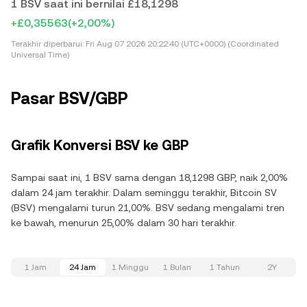
1 BSV saat ini bernilai £18,1298
+£0,35563
(+2,00%)
Terakhir diperbarui:
Fri Aug 07 2026 20:22:40 (UTC+0000) (Coordinated
Universal Time)
Pasar BSV/GBP
Grafik Konversi BSV ke GBP
Sampai saat ini, 1 BSV sama dengan 18,1298 GBP, naik 2,00%
dalam 24 jam terakhir. Dalam seminggu terakhir, Bitcoin SV
(BSV) mengalami turun 21,00%. BSV sedang mengalami tren
ke bawah, menurun 25,00% dalam 30 hari terakhir.
1 Jam
24 Jam
1 Minggu
1 Bulan
1 Tahun
2Y