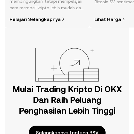
membingungkan, tetapi mempelajari
Bitcoin SV, sentime
cara membeli kripto lebih mudah dari
berita, dan lainnya.
yang Anda kira. Mulai perjalanan Anda
Pelajari Selengkapnya
Lihat Harga
di aplikasi seluler OKX, atau di sini di
web.
Mulai Trading Kripto Di OKX
Dan Raih Peluang
Penghasilan Lebih Tinggi
Selengkapnya tentang BSV