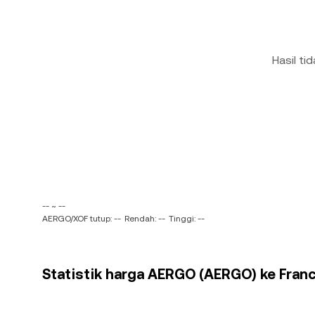
Hasil ti
-- ~ --
AERGO/XOF tutup: --
Rendah: --
Tinggi: --
Statistik harga AERGO (AERGO) ke Franc