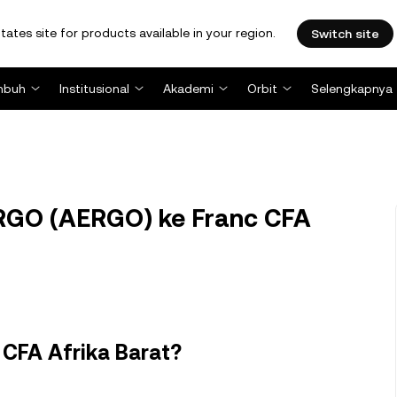
tates site for products available in your region.
Switch site
mbuh
Institusional
Akademi
Orbit
Selengkapnya
RGO (AERGO) ke Franc CFA
 CFA Afrika Barat?