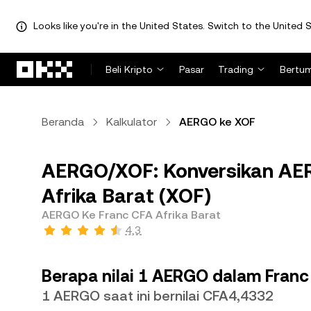
Looks like you're in the United States. Switch to the United S
Lewati ke konten utama
Beli Kripto
Pasar
Trading
Bertu
Beranda
Kalkulator
AERGO ke XOF
AERGO/XOF: Konversikan AE
Afrika Barat (XOF)
AERGO Ke Franc CFA Afrika Barat
4,3
Berapa nilai 1 AERGO dalam Franc
1 AERGO saat ini bernilai CFA4,4332