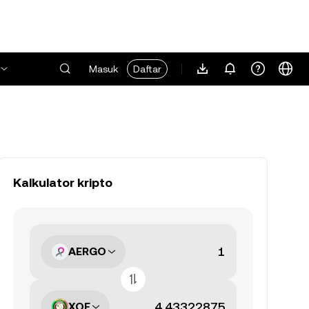
Masuk
Daftar
Kalkulator kripto
AERGO
XOF