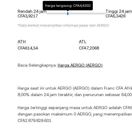
Harga langsung: CFA4,4332
Rendah 24 jam
Tinggi 24 jam
CFA3,9217
CFA5,3426
*Data berikut menampilkan informasi pasar dari
AERGO
.
ATH
ATL
CFA614,34
CFA7,2068
Baca Selengkapnya:
Harga
AERGO
(
AERGO
)
Harga saat ini untuk
AERGO
(
AERGO
) dalam
Franc CFA Afri
8,00%
dalam 24 jam terakhir, dan
penurunan
sebesar
64,0
Harga tertinggi sepanjang masa untuk
AERGO
adalah
CFA6
dengan pasokan maksimum
0 AERGO
, yang menempatkan k
CFA2.879.829.601
.