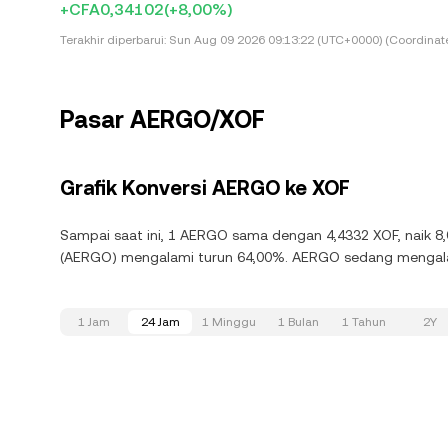
+CFA0,34102
(+8,00%)
Terakhir diperbarui:
Sun Aug 09 2026 09:13:22 (UTC+0000) (Coordinate
Pasar AERGO/XOF
Grafik Konversi AERGO ke XOF
Sampai saat ini, 1 AERGO sama dengan 4,4332 XOF, naik 8
(AERGO) mengalami turun 64,00%. AERGO sedang mengalami
1 Jam
24 Jam
1 Minggu
1 Bulan
1 Tahun
2Y