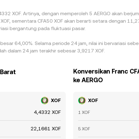
 4,4332 XOF. Artinya, dengan memperoleh 5 AERGO akan berjuml
7 XOF, sementara CFA50 XOF akan berarti setara dengan 11,27
iasi bergantung pada fluktuasi pasar.
ebesar 64,00%. Selama periode 24 jam, nilai ini bervariasi se
dah dalam 24 jam terakhir sebesar 3,9217 XOF.
Konversikan Franc CFA
Barat
ke AERGO
XOF
XOF
4,4332 XOF
1 XOF
22,1661 XOF
5 XOF