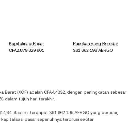
Kapitalisasi Pasar
Pasokan yang Beredar
CFA2.879.829.601
361.662.198 AERGO
ka Barat
(
XOF
) adalah
CFA4,4332
, dengan
peningkatan
sebesar
0%
dalam tujuh hari terakhir.
14,34
. Saat ini terdapat
361.662.198 AERGO
yang beredar,
apitalisasi pasar sepenuhnya terdilusi sekitar