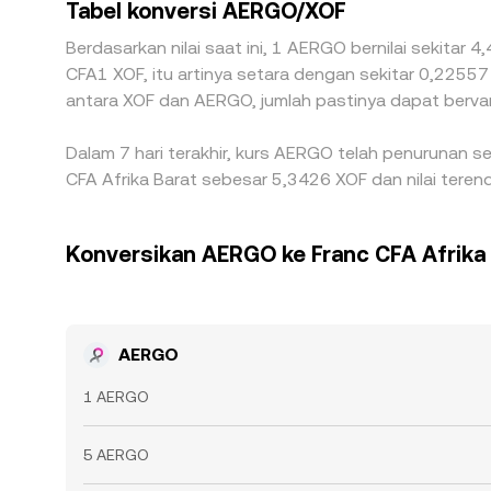
Tabel konversi AERGO/XOF
Berdasarkan nilai saat ini, 1 AERGO bernilai sekitar
CFA1 XOF, itu artinya setara dengan sekitar 0,2255
antara XOF dan AERGO, jumlah pastinya dapat bervar
Dalam 7 hari terakhir, kurs AERGO telah penurunan s
CFA Afrika Barat sebesar 5,3426 XOF dan nilai teren
Konversikan AERGO ke Franc CFA Afrika 
AERGO
1 AERGO
5 AERGO