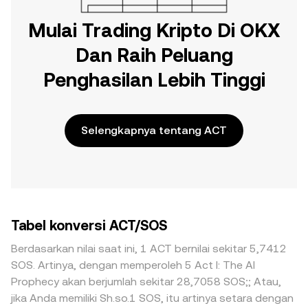
Mulai Trading Kripto Di OKX
Dan Raih Peluang
Penghasilan Lebih Tinggi
Selengkapnya tentang ACT
Tabel konversi ACT/SOS
Berdasarkan nilai saat ini, 1 ACT bernilai sekitar 5,7412
SOS. Artinya, dengan memperoleh 5 Act I: The AI
Prophecy akan berjumlah sekitar 28,7058 SOS;; Atau,
jika Anda memiliki Sh.so.1 SOS, itu artinya setara dengan