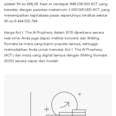
adalah
Sh.so.566,28
. Saat ini terdapat
948.239.303 ACT
yang
beredar, dengan pasokan maksimum
1.000.000.000 ACT
, yang
menempatkan kapitalisasi pasar sepenuhnya terdilusi sekitar
Sh.so.5.444.002.794
.
Harga
Act I: The AI Prophecy
dalam
SOS
diperbarui secara
real-time. Anda juga dapat melihat konversi dari
Shilling
Somalia
ke mata uang kripto populer lainnya, sehingga
memudahkan Anda untuk menukar
Act I: The AI Prophecy
(
ACT
) dan mata uang digital lainnya dengan
Shilling Somalia
(
SOS
) secara cepat dan mudah.