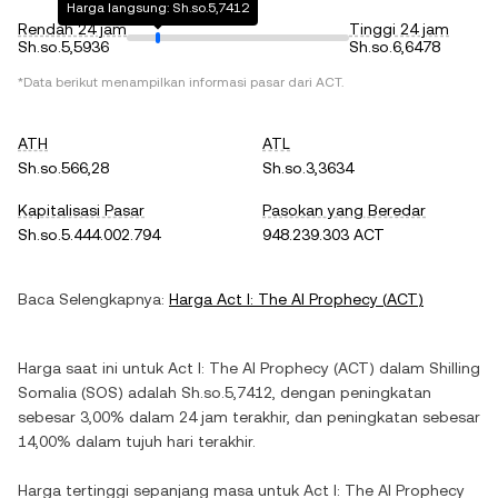
Harga langsung: Sh.so.5,7412
Rendah 24 jam
Tinggi 24 jam
Sh.so.5,5936
Sh.so.6,6478
*Data berikut menampilkan informasi pasar dari
ACT
.
ATH
ATL
Sh.so.566,28
Sh.so.3,3634
Kapitalisasi Pasar
Pasokan yang Beredar
Sh.so.5.444.002.794
948.239.303 ACT
Baca Selengkapnya:
Harga
Act I: The AI Prophecy
(
ACT
)
Harga saat ini untuk
Act I: The AI Prophecy
(
ACT
) dalam
Shilling
Somalia
(
SOS
) adalah
Sh.so.5,7412
, dengan
peningkatan
sebesar
3,00%
dalam 24 jam terakhir, dan
peningkatan
sebesar
14,00%
dalam tujuh hari terakhir.
Harga tertinggi sepanjang masa untuk
Act I: The AI Prophecy