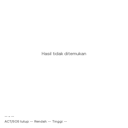
Hasil tidak ditemukan
-- ~ --
ACT/SOS tutup: --
Rendah: --
Tinggi: --