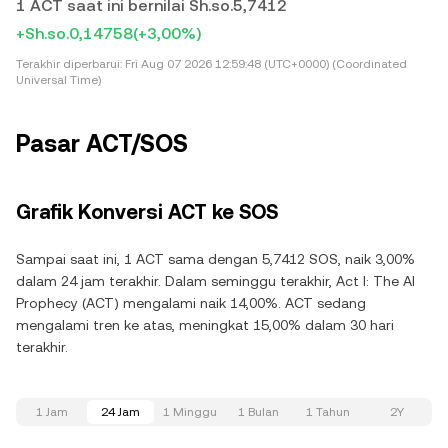
1 ACT saat ini bernilai Sh.so.5,7412
+Sh.so.0,14758
(+3,00%)
Terakhir diperbarui:
Fri Aug 07 2026 12:59:48 (UTC+0000) (Coordinated
Universal Time)
Pasar ACT/SOS
Grafik Konversi ACT ke SOS
Sampai saat ini, 1 ACT sama dengan 5,7412 SOS, naik 3,00%
dalam 24 jam terakhir. Dalam seminggu terakhir, Act I: The AI
Prophecy (ACT) mengalami naik 14,00%. ACT sedang
mengalami tren ke atas, meningkat 15,00% dalam 30 hari
terakhir.
1 Jam
24 Jam
1 Minggu
1 Bulan
1 Tahun
2Y