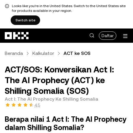
Looks like you're in the United States. Switch to the United States site
for products available in your region.
Switch site
Lewati ke konten utama
Daftar
Beranda
Kalkulator
ACT ke SOS
ACT/SOS: Konversikan Act I:
The AI Prophecy (ACT) ke
Shilling Somalia (SOS)
Act I: The AI Prophecy Ke Shilling Somalia
4,5
Berapa nilai 1 Act I: The AI Prophecy
dalam Shilling Somalia?