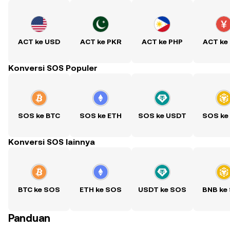
ACT ke USD
ACT ke PKR
ACT ke PHP
ACT ke
Konversi SOS Populer
SOS ke BTC
SOS ke ETH
SOS ke USDT
SOS ke
Konversi SOS lainnya
BTC ke SOS
ETH ke SOS
USDT ke SOS
BNB ke
Panduan