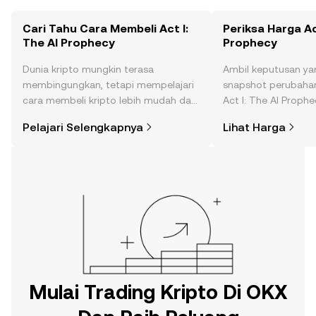
Cari Tahu Cara Membeli Act I:
Periksa Harga Ac
The AI Prophecy
Prophecy
Dunia kripto mungkin terasa
Ambil keputusan ya
membingungkan, tetapi mempelajari
snapshot perubahan
cara membeli kripto lebih mudah dari
Act I: The AI Proph
yang Anda kira. Mulai perjalanan Anda
komunitas, berita, d
Pelajari Selengkapnya
Lihat Harga
di aplikasi seluler OKX, atau di sini di
web.
Mulai Trading Kripto Di OKX