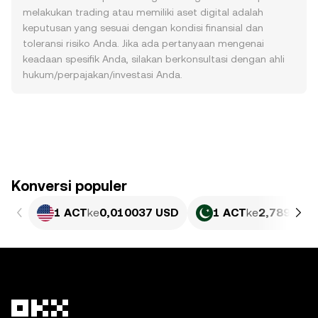
melakukan trading atau memiliki aset digital adalah
keputusan yang sesuai dengan kondisi finansial dan
toleransi risiko Anda. Jika ada pertanyaan mengenai
keadaan spesifik Anda, silakan berkonsultasi dengan ahli
hukum/perpajakan/investasi Anda.
Konversi populer
1 ACT
ke
0,010037 USD
1 ACT
ke
2,789 PKR