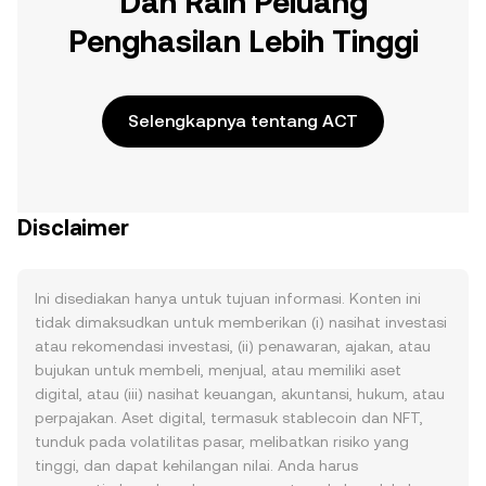
Dan Raih Peluang
Penghasilan Lebih Tinggi
Selengkapnya tentang ACT
Disclaimer
Ini disediakan hanya untuk tujuan informasi. Konten ini
tidak dimaksudkan untuk memberikan (i) nasihat investasi
atau rekomendasi investasi, (ii) penawaran, ajakan, atau
bujukan untuk membeli, menjual, atau memiliki aset
digital, atau (iii) nasihat keuangan, akuntansi, hukum, atau
perpajakan. Aset digital, termasuk stablecoin dan NFT,
tunduk pada volatilitas pasar, melibatkan risiko yang
tinggi, dan dapat kehilangan nilai. Anda harus