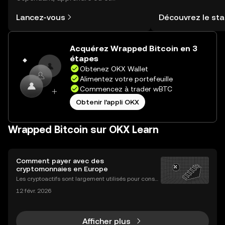
comment acheter des cryptos est
explorer des centai
Lancez-vous
Découvrez le sta
plus simple que vous ne l’imaginez.
récompenses dans u
Commencez votre aventure sur
grâce à votre porte
l'application mobile OKX ou
autogéré.
Acquérez Wrapped Bitcoin en 3
directement ici, sur le site web.
étapes
Obtenez OKX Wallet
Alimentez votre portefeuille
Commencez à trader wBTC
Obtenir l’appli OKX
Wrapped Bitcoin sur OKX Learn
Comment payer avec des
cryptomonnaies en Europe
Les cryptoactifs sont largement utilisés pour conser
ver et transférer de la valeur, mais leur rôle dans les
12 févr. 2026
paiements du quotidien reste relativement limité. E
n Europe, des facteurs tels que l’accepta
Afficher plus