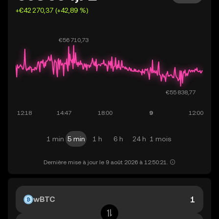
+€42 270,37 (+42,89 %)
1 min
5 min
1 h
6 h
24 h
1 mois
Dernière mise à jour le 9 août 2026 à 12:50:21.
wBTC