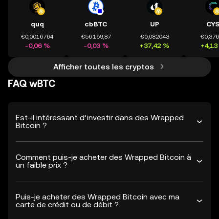
quq
cbBTC
UP
CY
€0,0016764
€56 159,87
€0,082043
€0,37
-0,06 %
-0,03 %
+37,42 %
+4,13
Afficher toutes les cryptos
FAQ wBTC
Est-il intéressant d’investir dans des Wrapped
Bitcoin ?
Comment puis-je acheter des Wrapped Bitcoin à
un faible prix ?
Puis-je acheter des Wrapped Bitcoin avec ma
carte de crédit ou de débit ?