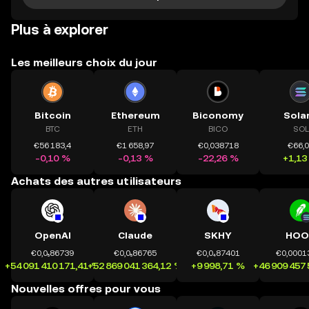
Plus à explorer
Les meilleurs choix du jour
Bitcoin
Ethereum
Biconomy
Sola
BTC
ETH
BICO
SOL
€56 183,4
€1 658,97
€0,038718
€66,
-0,10 %
-0,13 %
-22,26 %
+1,13
Achats des autres utilisateurs
OpenAI
Claude
SKHY
HOO
€0,0₅86739
€0,0₅86765
€0,0₄87401
€0,0001
+54 091 410 171,41 %
+52 869 041 364,12 %
+9 998,71 %
+46 909 457
Nouvelles offres pour vous