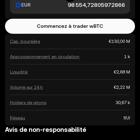
EUR
Commencez à trader wBTC
Cap. boursière
€130,00 M
Approvisionnement en circulation
1 k
Liquidité
€2,68 M
Volume sur 24 h
€2,22 M
Holders de jetons
30,67 k
Réseau
SUI
Avis de non-responsabilité