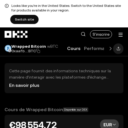
Looks like you're in the United States. Switch to the United States site
for products available in your region.
Switch site
Aller au contenu principal
S'inscrire
Wrapped Bitcoin
wBTC
Cours
Performances
Gui
0xaafb...:BTC
Cette page fournit des informations techniques sur la
manière d’interagir avec les plateformes d’échange
décentralisées (DEX) indépendantes et tierces. Les actifs
En savoir plus
ici contenus ne sont pas accessibles via la plateforme
d’échange centralisée OKX, et OKX ne facilite pas leur
trading. Les actifs numériques affichés sont
automatiquement générés en fonction du classement de
Cours de Wrapped Bitcoin
Disponible sur DEX
popularité. OKX ne fournit pas de recommandations
d’investissement et n’est pas responsable des pertes
€98 554,72
EUR
potentielles.