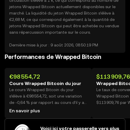
circulation s’élève à 1 k, ce qui correspond au nombre de
jetons Wrapped Bitcoin actuellement disponibles sur le
marché. La liquidité du jeton Wrapped Bitcoin s’élève à
€2,68 M, ce qui correspond également à la quantité de
jetons Wrapped Bitcoin qui peut être achetée ou vendue
sans répercussion importante sur le cours.
Dernière mise à jour : 9 août 2026, 08:50:19 PM
Performances de Wrapped Bitcoin
€98 554,72
$113 909,76
Cours Wrapped Bitcoin du jour
Wrapped Bitco
Le cours Wrapped Bitcoin du jour
Le taux de conver
s’élève à €98 554,72, soit une variation
Wrapped Bitcoin 
de -0,64 % par rapport au cours d’il y a
$113 909,76 par 
24 heures. Sur OKX, le volume de
En savoir plus
trading Wrapped Bitcoin du jour atteint
23, soit plus de €2,22 M.
Voici ici votre passerelle vers plus