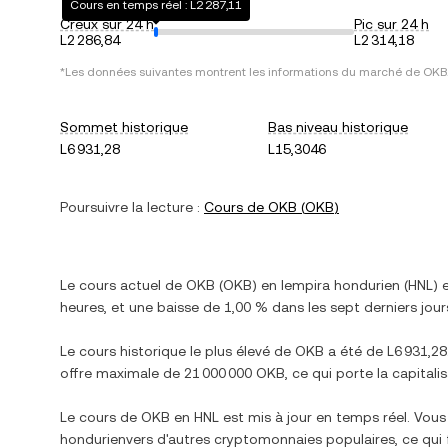
Cours en temps réel : L2 287,11
Creux sur 24 h
Pic sur 24 h
L2 286,84
L2 314,18
*Les données suivantes montrent les informations du marché de
OKB
Sommet historique
Bas niveau historique
L6 931,28
L15,3046
Poursuivre la lecture :
Cours de
OKB
(
OKB
)
Le cours actuel de
OKB
(
OKB
) en
lempira hondurien
(
HNL
) 
heures, et
une baisse
de
1,00 %
dans les sept derniers jour
Le cours historique le plus élevé de
OKB
a été de
L6 931,28
offre maximale de
21 000 000 OKB
, ce qui porte la capitali
Le cours de
OKB
en
HNL
est mis à jour en temps réel. Vou
hondurien
vers d'autres cryptomonnaies populaires, ce qui 