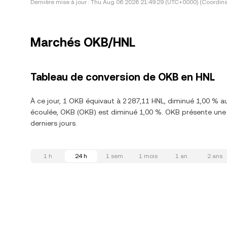
Dernière mise à jour :
Thu Aug 06 2026 21:49:29 (UTC+0000) (Coordina
Marchés OKB/HNL
Tableau de conversion de OKB en HNL
À ce jour, 1 OKB équivaut à 2 287,11 HNL, diminué 1,00 % a
écoulée, OKB (OKB) est diminué 1,00 %. OKB présente une
derniers jours.
1 h
24 h
1 sem
1 mois
1 an
2 ans