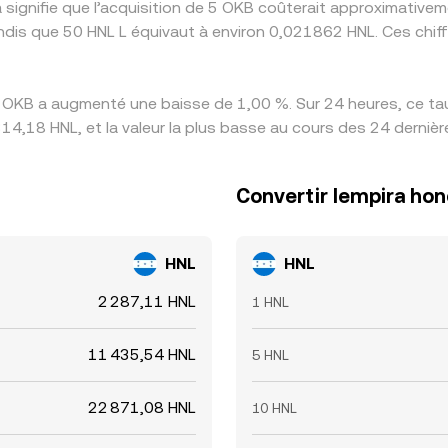
a signifie que l’acquisition de 5 OKB coûterait approximativ
ndis que 50 HNL L équivaut à environ 0,021862 HNL. Ces chif
 OKB a augmenté une baisse de 1,00 %. Sur 24 heures, ce taux
14,18 HNL, et la valeur la plus basse au cours des 24 dernièr
Convertir lempira ho
HNL
HNL
2 287,11 HNL
1 HNL
11 435,54 HNL
5 HNL
22 871,08 HNL
10 HNL