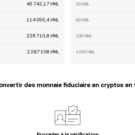
45 742,17 HNL
20 HNL
114 355,4 HNL
50 HNL
228 710,8 HNL
100 HNL
2 287 108 HNL
1 000 HNL
vertir des monnaie fiduciaire en cryptos en 
Procéder à la vérification