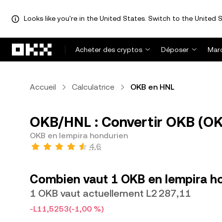
Looks like you're in the United States. Switch to the United S
Aller au contenu principal
Acheter des cryptos
Déposer
Mar
Accueil
Calculatrice
OKB en HNL
OKB/HNL : Convertir OKB (OK
OKB en lempira hondurien
4,6
Combien vaut 1 OKB en lempira h
1 OKB vaut actuellement L2 287,11
-L11,5253
(-1,00 %)