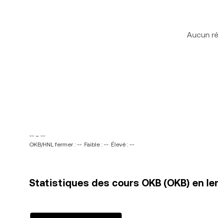
Aucun ré
-- ~ --
OKB/HNL fermer : --
Faible : --
Élevé : --
Statistiques des cours OKB (OKB) en le