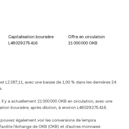
.
Capitalisation boursière
Offre en circulation
L48 029 275 416
21 000 000 OKB
est
L2 287,11
, avec
une baisse
de
1,00 %
dans les dernières 24
s.
. Il y a actuellement
21 000 000 OKB
en circulation, avec une
sation boursière, après dilution, à environ
L48 029 275 416
.
s pouvez également voir les conversions de
lempira
facilite l'échange de
OKB
(
OKB
) et d'autres monnaies