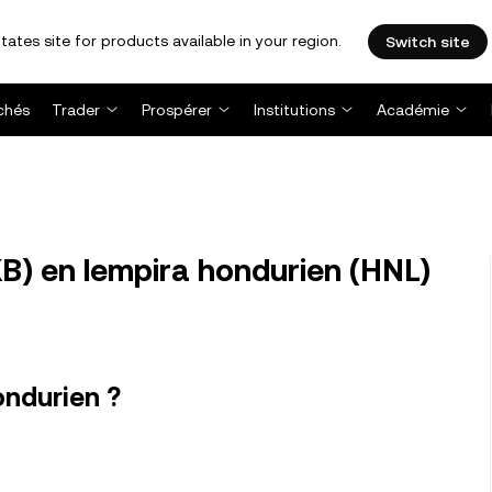
tates site for products available in your region.
Switch site
chés
Trader
Prospérer
Institutions
Académie
B) en lempira hondurien (HNL)
ondurien ?