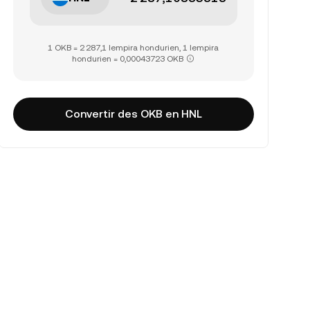
1 OKB = 2 287,1 lempira hondurien, 1 lempira
hondurien = 0,00043723 OKB
Convertir des OKB en HNL