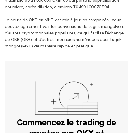
maximale de
21 000 000 OKB
, ce qui porte la capitalisation
boursière, après dilution, à environ
₮6 499 190 676 594
.
Le cours de
OKB
en
MNT
est mis à jour en temps réel. Vous
pouvez également voir les conversions de
tugrik mongol
vers
d'autres cryptomonnaies populaires, ce qui facilite l'échange
de
OKB
(
OKB
) et d'autres monnaies numériques pour
tugrik
mongol
(
MNT
) de manière rapide et pratique.
Commencez le trading de