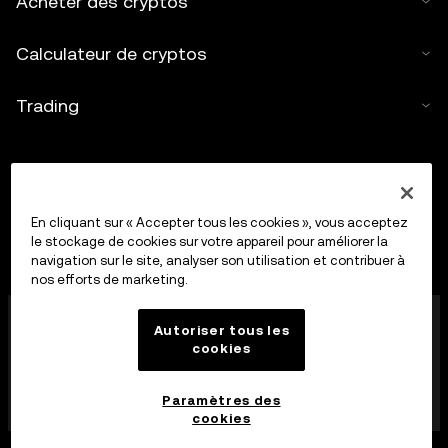
Acheter des cryptos
Calculateur de cryptos
Trading
En cliquant sur « Accepter tous les cookies », vous acceptez
le stockage de cookies sur votre appareil pour améliorer la
navigation sur le site, analyser son utilisation et contribuer à
nos efforts de marketing.
OkX Europe Limited, opérant sous le nom commercial
Autoriser tous les
OKX, est désormais une plateforme de trading de
cookies
cryptoactifs autorisée en tant que Fournisseur de
services de cryptoactifs par la MFSA conformément à
l’article 28 de la loi sur les marchés de cryptoactifs
Paramètres des
(chapitre 647 des lois de Malte).
cookies