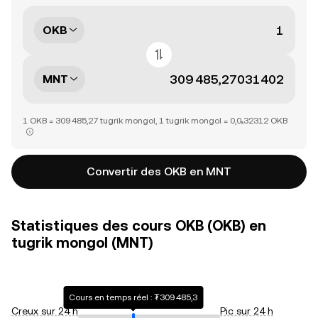
OKB
MNT
1 OKB = 309 485,27 tugrik mongol, 1 tugrik mongol = 0,0₅32312 OKB
Convertir des OKB en MNT
Statistiques des cours OKB (OKB) en
tugrik mongol (MNT)
Cours en temps réel : ₮309 485,3
Creux sur 24 h
Pic sur 24 h