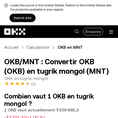
Looks like you're in the United States. Switch to the United States site
for products available in your region.
Switch site
Aller au contenu principal
S'inscrire
Accueil
Calculatrice
OKB en MNT
OKB/MNT : Convertir OKB
(OKB) en tugrik mongol (MNT)
OKB en tugrik mongol
4,6
Combien vaut 1 OKB en tugrik
mongol ?
1 OKB vaut actuellement ₮309 485,3
-₮3 201,32
(-1,00 %)