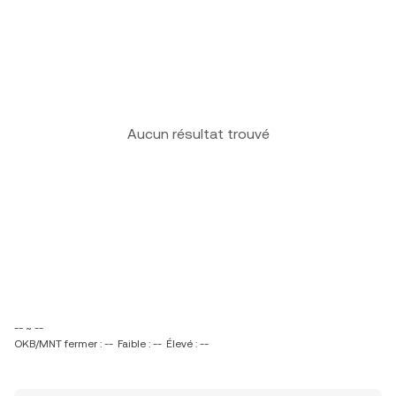
Aucun résultat trouvé
-- ~ --
OKB/MNT fermer : --
Faible : --
Élevé : --