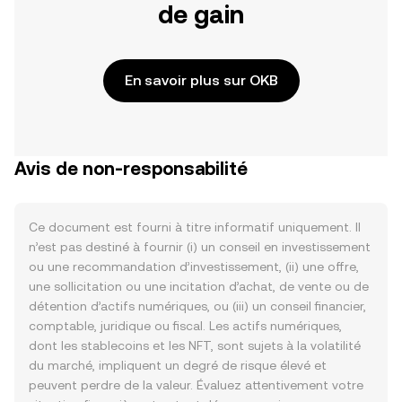
de gain
En savoir plus sur OKB
Avis de non-responsabilité
Ce document est fourni à titre informatif uniquement. Il
n’est pas destiné à fournir (i) un conseil en investissement
ou une recommandation d’investissement, (ii) une offre,
une sollicitation ou une incitation d’achat, de vente ou de
détention d’actifs numériques, ou (iii) un conseil financier,
comptable, juridique ou fiscal. Les actifs numériques,
dont les stablecoins et les NFT, sont sujets à la volatilité
du marché, impliquent un degré de risque élevé et
peuvent perdre de la valeur. Évaluez attentivement votre