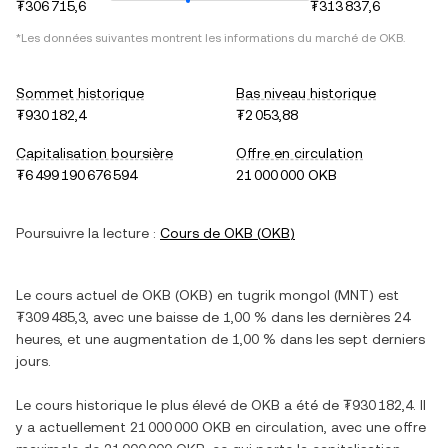
₮306 715,6
₮313 837,6
*Les données suivantes montrent les informations du marché de
OKB
.
Sommet historique
Bas niveau historique
₮930 182,4
₮2 053,88
Capitalisation boursière
Offre en circulation
₮6 499 190 676 594
21 000 000 OKB
Poursuivre la lecture :
Cours de
OKB
(
OKB
)
Le cours actuel de
OKB
(
OKB
) en
tugrik mongol
(
MNT
) est
₮309 485,3
, avec
une baisse
de
1,00 %
dans les dernières 24
heures, et
une augmentation
de
1,00 %
dans les sept derniers
jours.
Le cours historique le plus élevé de
OKB
a été de
₮930 182,4
. Il
y a actuellement
21 000 000 OKB
en circulation, avec une offre