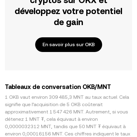
cryptos sur OKX et
développez votre potentiel
de gain
En savoir plus sur OKB
Tableaux de conversation OKB/MNT
1 OKB vaut environ 309 485,3 MNT au taux actuel. Cela
signifie que l’acquisition de 5 OKB coûterait
approximativement 1 547 426 MNT. Autrement, si vous
détenez 1 MNT ₮, cela équivaut à environ
0,0000032312 MNT, tandis que 50 MNT ₮ équivaut à
environ 0,00016156 MNT. Ces chiffres indiquent le taux