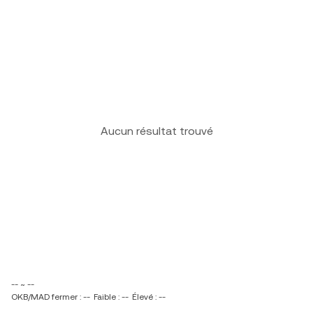
Aucun résultat trouvé
-- ~ --
OKB/MAD fermer : --
Faible : --
Élevé : --