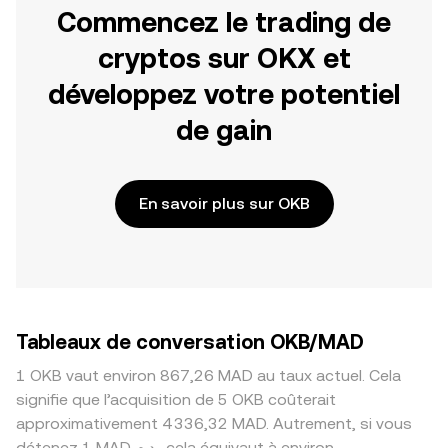
Commencez le trading de
cryptos sur OKX et
développez votre potentiel
de gain
En savoir plus sur OKB
Tableaux de conversation OKB/MAD
1 OKB vaut environ 867,26 MAD au taux actuel. Cela
signifie que l’acquisition de 5 OKB coûterait
approximativement 4 336,32 MAD. Autrement, si vous
détenez 1 MAD د.م., cela équivaut à environ