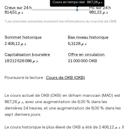
Cours en temps réel : د.م.867,26
Creux sur 24 h
Pic sur 24 h
د.م.881,22
د.م.814,51
*Les données suivantes montrent les informations du marché de
OKB
.
Sommet historique
Bas niveau historique
د.م.5,3128
د.م.2 406,12
Capitalisation boursière
Offre en circulation
د.م.18 212 526 086
21 000 000 OKB
Poursuivre la lecture :
Cours de
OKB
(
OKB
)
Le cours actuel de
OKB
(
OKB
) en
dirham marocain
(
MAD
) est
د.م.867,26
, avec
une augmentation
de
6,00 %
dans les
dernières 24 heures, et
une augmentation
de
8,00 %
dans les
sept derniers jours.
Le cours historique le plus élevé de
OKB
a été de
د.م.2 406,12
. Il