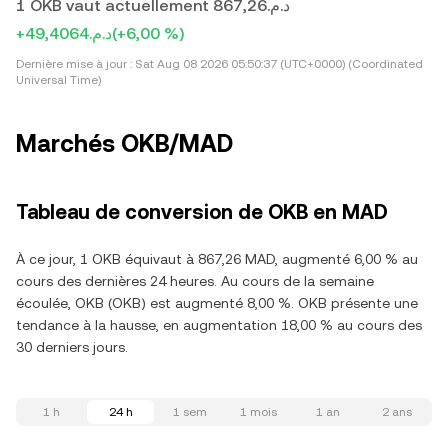
1 OKB vaut actuellement د.م.867,26
+د.م.49,4064
(+6,00 %)
Dernière mise à jour :
Sat Aug 08 2026 05:50:37 (UTC+0000) (Coordinated
Universal Time)
Marchés OKB/MAD
Tableau de conversion de OKB en MAD
À ce jour, 1 OKB équivaut à 867,26 MAD, augmenté 6,00 % au
cours des dernières 24 heures. Au cours de la semaine
écoulée, OKB (OKB) est augmenté 8,00 %. OKB présente une
tendance à la hausse, en augmentation 18,00 % au cours des
30 derniers jours.
1 h
24 h
1 sem
1 mois
1 an
2 ans