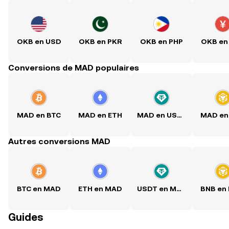
OKB en USD
OKB en PKR
OKB en PHP
OKB en
Conversions de MAD populaires
MAD en BTC
MAD en ETH
MAD en USDT
MAD en
Autres conversions MAD
BTC en MAD
ETH en MAD
USDT en MAD
BNB en
Guides