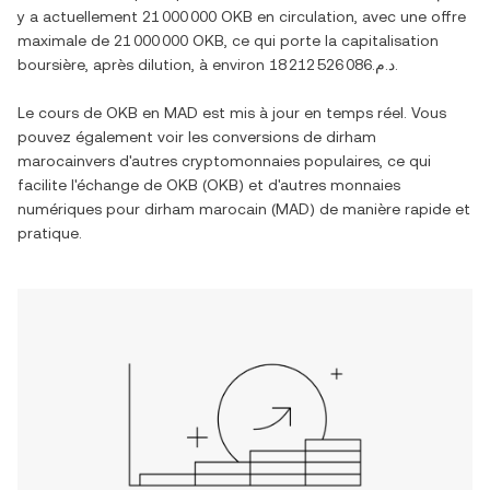
y a actuellement
21 000 000 OKB
en circulation, avec une offre
maximale de
21 000 000 OKB
, ce qui porte la capitalisation
boursière, après dilution, à environ
د.م.18 212 526 086
.
Le cours de
OKB
en
MAD
est mis à jour en temps réel. Vous
pouvez également voir les conversions de
dirham
marocain
vers d'autres cryptomonnaies populaires, ce qui
facilite l'échange de
OKB
(
OKB
) et d'autres monnaies
numériques pour
dirham marocain
(
MAD
) de manière rapide et
pratique.