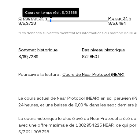
Cours en temps réel : S/5,3888
Creux sur 24 h
Pic sur 24 h
S/5,3718
S/5,6494
*Les données suivantes montrent les informations du marché de
NEA
Sommet historique
Bas niveau historique
S/69,7289
S/2,8501
Poursuivre la lecture :
Cours de
Near Protocol
(
NEAR
)
Le cours actuel de
Near Protocol
(
NEAR
) en
sol péruvien
(
P
24 heures, et
une baisse
de
6,00 %
dans les sept derniers j
Le cours historique le plus élevé de
Near Protocol
a été d
avec une offre maximale de
1 302 954 225 NEAR
, ce qui por
S/7 021 308 728
.