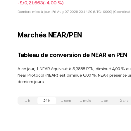
-S/0,21663
(-4,00 %)
Dernière mise à jour :
Fri Aug 07 2026 20:14:20 (UTC+0000) (Coordinat
Marchés NEAR/PEN
Tableau de conversion de NEAR en PEN
À ce jour, 1 NEAR équivaut à 5,3888 PEN, diminué 4,00 % au
Near Protocol (NEAR) est diminué 6,00 %. NEAR présente un
derniers jours.
1 h
24 h
1 sem
1 mois
1 an
2 ans