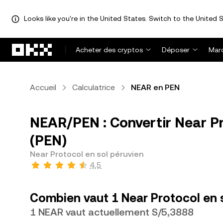
Looks like you're in the United States. Switch to the United S
Aller au contenu principal
Acheter des cryptos
Déposer
Mar
Accueil
Calculatrice
NEAR en PEN
NEAR/PEN : Convertir Near Pr
(PEN)
Near Protocol en sol péruvien
4,5
Combien vaut 1 Near Protocol en s
1 NEAR vaut actuellement S/5,3888