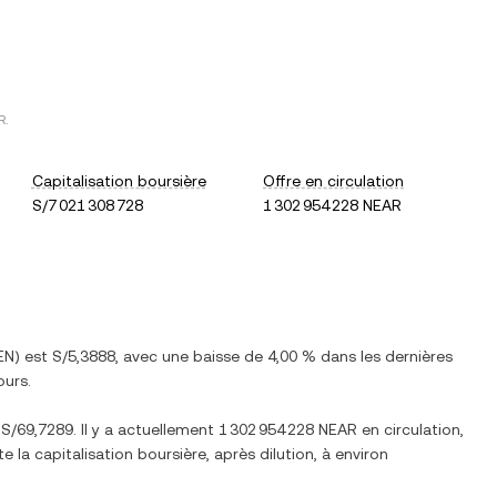
R
.
Capitalisation boursière
Offre en circulation
S/7 021 308 728
1 302 954 228 NEAR
EN
) est
S/5,3888
, avec
une baisse
de
4,00 %
dans les dernières
ours.
e
S/69,7289
. Il y a actuellement
1 302 954 228 NEAR
en circulation,
te la capitalisation boursière, après dilution, à environ