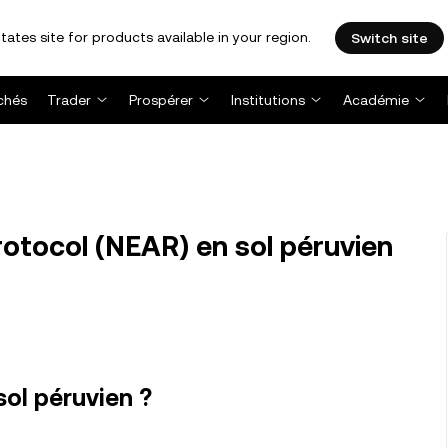
tates site for products available in your region.
Switch site
chés
Trader
Prospérer
Institutions
Académie
otocol (NEAR) en sol péruvien
ol péruvien ?