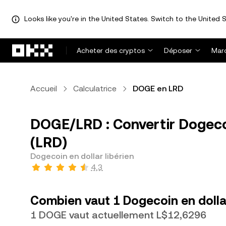
Looks like you're in the United States. Switch to the United S
Aller au contenu principal
Acheter des cryptos
Déposer
Mar
Accueil
Calculatrice
DOGE en LRD
DOGE/LRD : Convertir Dogecoi
(LRD)
Dogecoin en dollar libérien
4,3
Combien vaut 1 Dogecoin en dollar
1 DOGE vaut actuellement L$12,6296