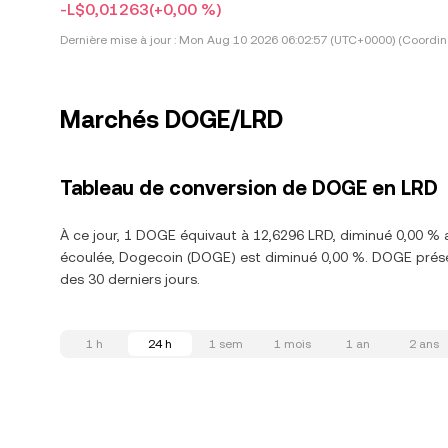
-L$0,01263
(+0,00 %)
Dernière mise à jour :
Mon Aug 10 2026 06:02:57 (UTC+0000) (Coordina
Marchés DOGE/LRD
Tableau de conversion de DOGE en LRD
À ce jour, 1 DOGE équivaut à 12,6296 LRD, diminué 0,00 % 
écoulée, Dogecoin (DOGE) est diminué 0,00 %. DOGE présen
des 30 derniers jours.
1 h
24 h
1 sem
1 mois
1 an
2 ans