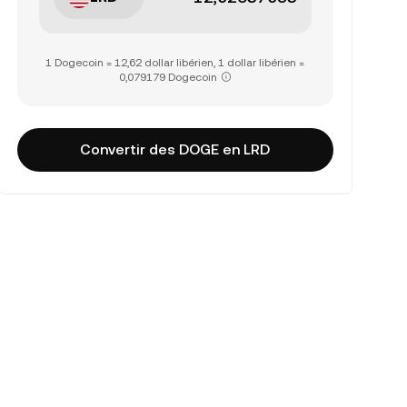
1 Dogecoin = 12,62 dollar libérien, 1 dollar libérien =
0,079179 Dogecoin
Convertir des DOGE en LRD