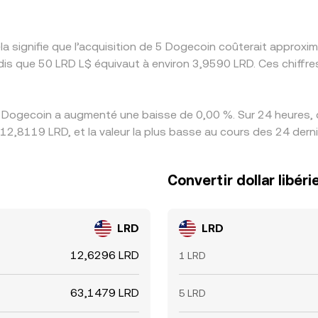
a signifie que l’acquisition de 5 Dogecoin coûterait approx
dis que 50 LRD L$ équivaut à environ 3,9590 LRD. Ces chiffr
s Dogecoin a augmenté une baisse de 0,00 %. Sur 24 heures, c
e 12,8119 LRD, et la valeur la plus basse au cours des 24 der
Convertir dollar libér
LRD
LRD
12,6296 LRD
1 LRD
63,1479 LRD
5 LRD