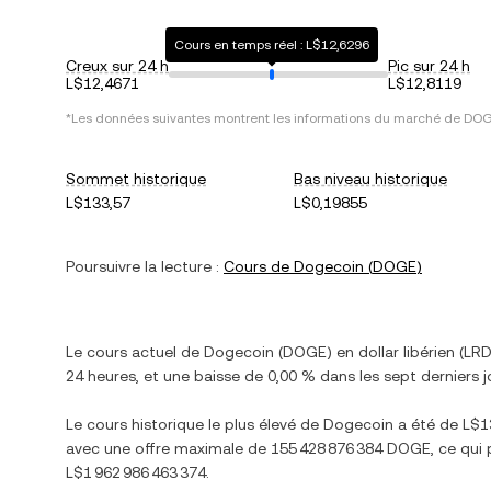
Cours en temps réel : L$12,6296
Creux sur 24 h
Pic sur 24 h
L$12,4671
L$12,8119
*Les données suivantes montrent les informations du marché de
DO
Sommet historique
Bas niveau historique
L$133,57
L$0,19855
Poursuivre la lecture :
Cours de
Dogecoin
(
DOGE
)
Le cours actuel de
Dogecoin
(
DOGE
) en
dollar libérien
(
LR
24 heures, et
une baisse
de
0,00 %
dans les sept derniers j
Le cours historique le plus élevé de
Dogecoin
a été de
L$1
avec une offre maximale de
155 428 876 384 DOGE
, ce qui
L$1 962 986 463 374
.