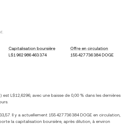
GE
.
Capitalisation boursière
Offre en circulation
L$1 962 986 463 374
155 427 736 384 DOGE
D
) est
L$12,6296
, avec
une baisse
de
0,00 %
dans les dernières
ours.
33,57
. Il y a actuellement
155 427 736 384 DOGE
en circulation,
 porte la capitalisation boursière, après dilution, à environ