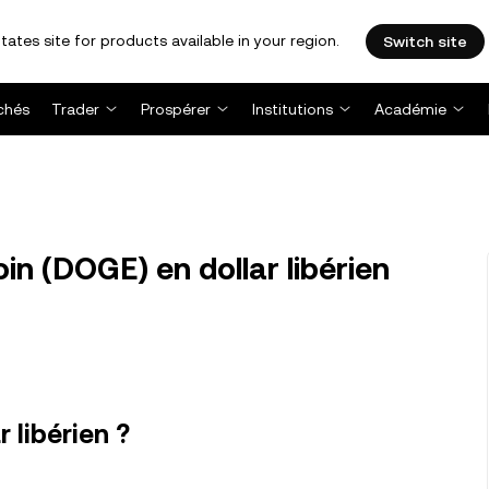
tates site for products available in your region.
Switch site
chés
Trader
Prospérer
Institutions
Académie
n (DOGE) en dollar libérien
 libérien ?