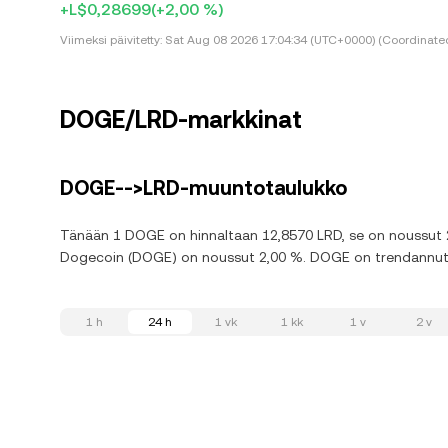
+L$0,28699
(+2,00 %)
Viimeksi päivitetty:
Sat Aug 08 2026 17:04:34 (UTC+0000) (Coordinated
DOGE/LRD-markkinat
DOGE-->LRD-muuntotaulukko
Tänään 1 DOGE on hinnaltaan 12,8570 LRD, se on noussut 2,
Dogecoin (DOGE) on noussut 2,00 %. DOGE on trendannut al
1 h
24 h
1 vk
1 kk
1 v
2 v