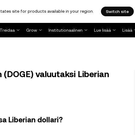
tates site for products available in your region.
Switch site
Treidaa
Grow
Institutionaalinen
Lue lisää
Lisää
(DOGE) valuutaksi Liberian
a Liberian dollari?