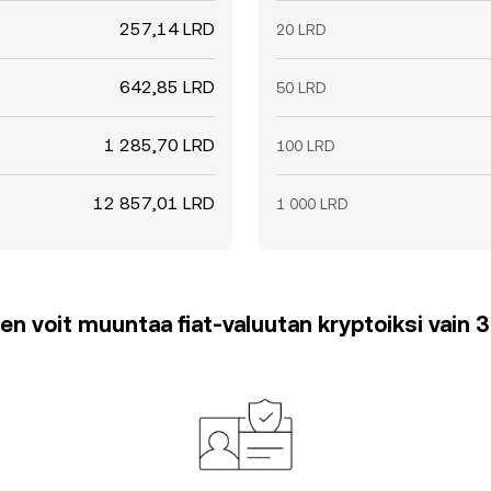
257,14 LRD
20 LRD
642,85 LRD
50 LRD
1 285,70 LRD
100 LRD
12 857,01 LRD
1 000 LRD
en voit muuntaa fiat-valuutan kryptoiksi vain 