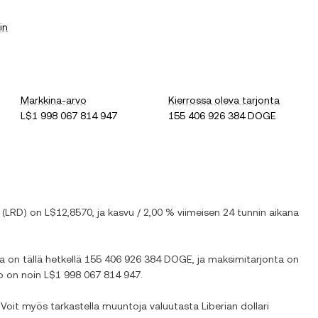
in
Markkina-arvo
Kierrossa oleva tarjonta
L$1 998 067 814 947
155 406 926 384 DOGE
(
LRD
) on
L$12,8570
, ja
kasvu
/
2,00 %
viimeisen 24 tunnin aikana
sa on tällä hetkellä
155 406 926 384 DOGE
, ja maksimitarjonta on
vo on noin
L$1 998 067 814 947
.
i. Voit myös tarkastella muuntoja valuutasta
Liberian dollari