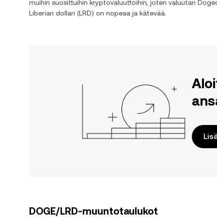
muihin suosittuihin kryptovaluuttoihin, joten valuutan
Dogec
Liberian dollari
(
LRD
) on nopeaa ja kätevää.
Alo
ans
Lis
DOGE/LRD-muuntotaulukot