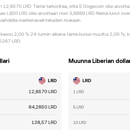
 12,8570 LRD. Tämä tarkoittaa, että 5 Dogecoin olisi arvoltaa
taas L$50 LRD olisi arvoltaan noin 3,8889 LRD. Nämä luvut ov
vaihdella markkinavaihteluiden mukaan.
kasvu 2,00 % 24 tunnin aikana tämä kurssi muuttui 2,00 %; ko
2,5267 LRD.
lari
Muunna Liberian dolla
LRD
LRD
12,8570 LRD
1 LRD
64,2850 LRD
5 LRD
128,57 LRD
10 LRD