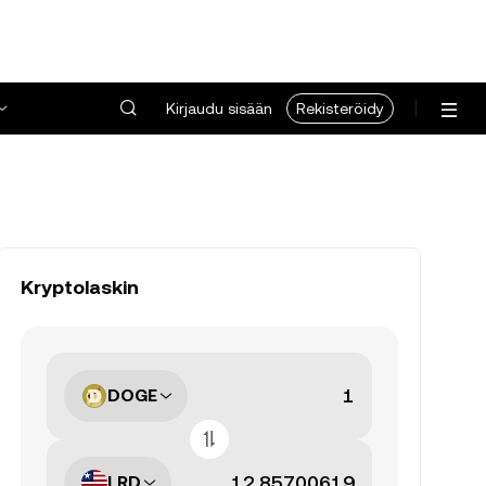
Kirjaudu sisään
Rekisteröidy
Kryptolaskin
DOGE
LRD