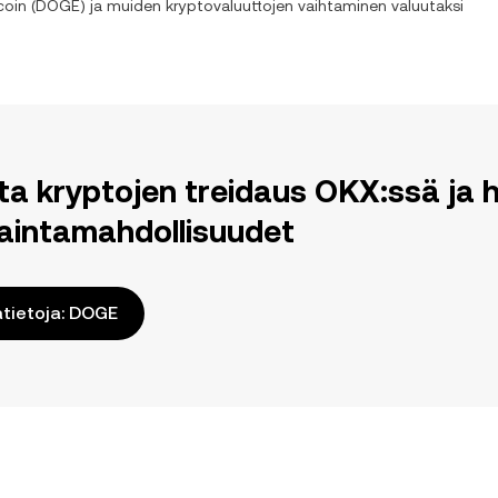
oin
(
DOGE
) ja muiden kryptovaluuttojen vaihtaminen valuutaksi
ita kryptojen treidaus OKX:ssä j
aintamahdollisuudet
ätietoja: DOGE