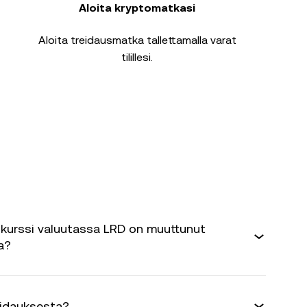
Aloita kryptomatkasi
Aloita treidausmatka tallettamalla varat
tilillesi.
kurssi valuutassa LRD on muuttunut
a?
eidauksesta?