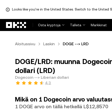
Looks like you're in the United States. Switch to the United S
Siirry pääsisältöön
Osta kryptoja
Talleta
Markkinat
Aloitussivu
Laskin
DOGE --> LRD
DOGE/LRD: muunna Dogecoin 
dollari (LRD)
Dogecoin --> Liberian dollari
4,3
Mikä on 1 Dogecoin arvo valuutass
1 DOGE arvo on tällä hetkellä L$12,8570