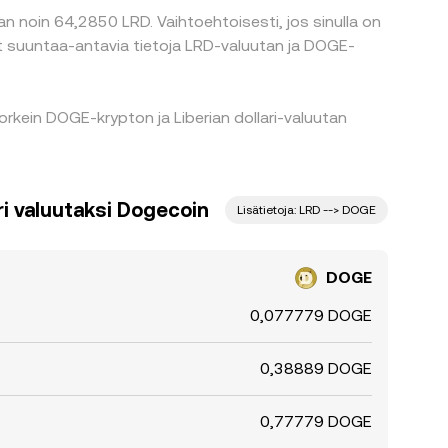
n noin 64,2850 LRD. Vaihtoehtoisesti, jos sinulla on
at suuntaa-antavia tietoja LRD-valuutan ja DOGE-
rkein DOGE-krypton ja Liberian dollari-valuutan
ri valuutaksi Dogecoin
Lisätietoja: LRD --> DOGE
DOGE
0,077779 DOGE
0,38889 DOGE
0,77779 DOGE