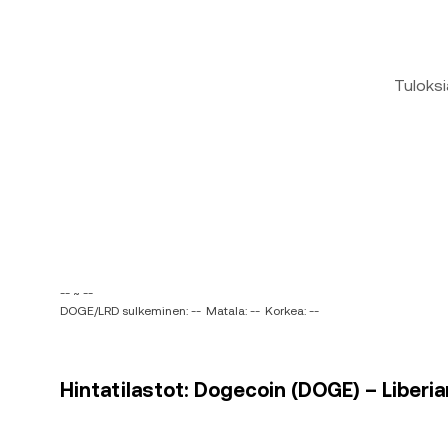
Tuloksi
-- ~ --
DOGE/LRD sulkeminen: --
Matala: --
Korkea: --
Hintatilastot: Dogecoin (DOGE) – Liberian