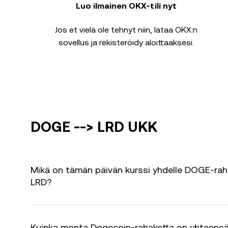
Luo ilmainen OKX-tili nyt
Jos et vielä ole tehnyt niin, lataa OKX:n
sovellus ja rekisteröidy aloittaaksesi.
DOGE --> LRD UKK
Mikä on tämän päivän kurssi yhdelle DOGE-rah
LRD?
Kuinka monta Dogecoin-rahaketta on yhteens