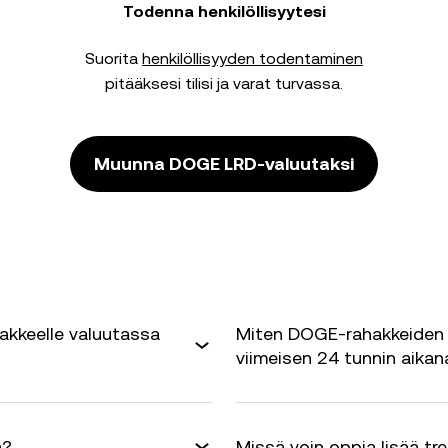
Todenna henkilöllisyytesi
Suorita
henkilöllisyyden todentaminen
pitääksesi tilisi ja varat turvassa.
Muunna DOGE LRD-valuutaksi
akkeelle valuutassa
Miten DOGE-rahakkeiden 
viimeisen 24 tunnin aikan
ä?
Missä voin oppia lisää tr