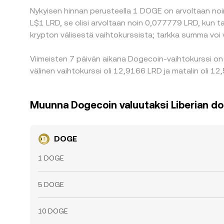
Nykyisen hinnan perusteella 1 DOGE on arvoltaan noin
L$1 LRD, se olisi arvoltaan noin 0,077779 LRD, kun 
krypton välisestä vaihtokurssista; tarkka summa voi 
Viimeisten 7 päivän aikana Dogecoin-vaihtokurssi on 
välinen vaihtokurssi oli 12,9166 LRD ja matalin oli 1
Muunna Dogecoin valuutaksi Liberian dol
DOGE
1 DOGE
5 DOGE
10 DOGE