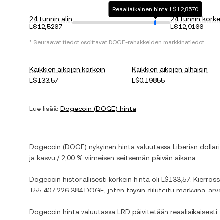
Reaaliaikainen hinta: L$12,8570
24 tunnin alin
24 tunnin korke
L$12,5267
L$12,9166
* Seuraavat tiedot osoittavat
DOGE
-rahakkeiden markkinatiedot.
Kaikkien aikojen korkein
Kaikkien aikojen alhaisin
L$133,57
L$0,19855
Lue lisää:
Dogecoin
(
DOGE
) hinta
Dogecoin
(
DOGE
) nykyinen hinta valuutassa
Liberian dollari
ja
kasvu
/
2,00 %
viimeisen seitsemän päivän aikana.
Dogecoin
historiallisesti korkein hinta oli
L$133,57
. Kierros
155 407 226 384 DOGE
, joten täysin dilutoitu markkina-ar
Dogecoin
hinta valuutassa
LRD
päivitetään reaaliaikaisest