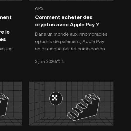
OKX
naies
Introduction aux cryptomonnaies
mment
Comment acheter des
cryptos avec Apple Pay ?
e le
Dans un monde aux innombrables
ues
options de paiement, Apple Pay
hiques
se distingue par sa combinaison
ng ont
unique de sécurité, de rapidité et
1
2 juin 2026
es
de commodité, ce qui
23
iard d