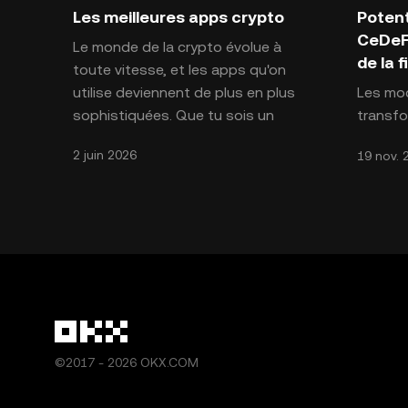
Introduction aux cryptomonnaies
Introdu
Les meilleures apps crypto
Potent
CeDeFi
Le monde de la crypto évolue à
de la 
toute vitesse, et les apps qu'on
utilise deviennent de plus en plus
Les mod
sophistiquées. Que tu sois un
transfo
trader expérimenté ou
foncti
2 juin 2026
19 nov. 
des mar
La CeDe
©2017 - 2026 OKX.COM