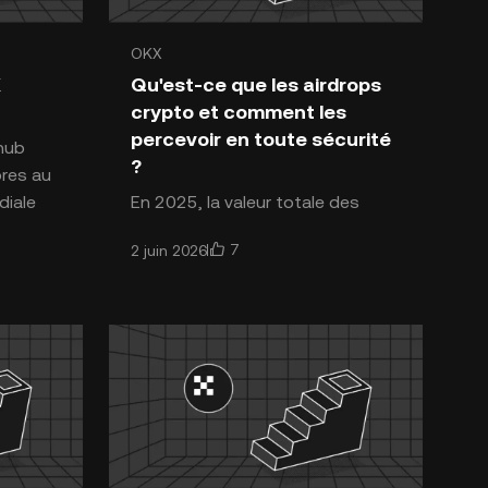
OKX
naies
Introduction aux cryptomonnaies
X
Qu'est-ce que les airdrops
crypto et comment les
percevoir en toute sécurité
?
bres au
diale
En 2025, la valeur totale des
 une
airdrops crypto distribués a
7
2 juin 2026
nt
dépassé 2 milliards de dollars,
témoignant de leur essor
irrésistible en tant que moyen de