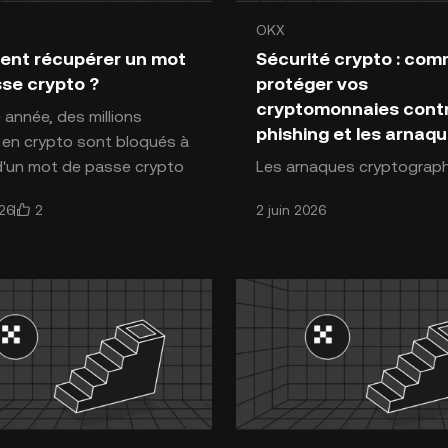
OKX
ction aux cryptomonnaies
Introduction aux cryptomon
nt récupérer un mot
Sécurité crypto : co
se crypto ?
protéger vos
cryptomonnaies contr
année, des millions
phishing et les arnaq
 en crypto sont bloqués à
'un mot de passe crypto
Les arnaques cryptograp
u oublié, mais vous n'avez
et les attaques de phishi
2
2 juin 2026
026
 faire partie. Qu
explosé avec l'adoption d
actifs numériques. En 20
seulement, plus de 1,7 mill