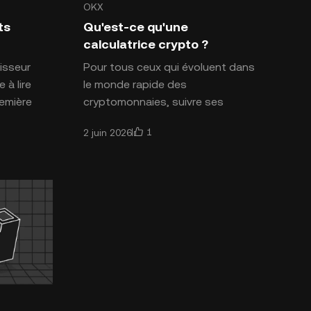
OKX
naies
Introduction aux cryptomonnaies
ts
Qu'est-ce qu'une
calculatrice crypto ?
isseur
Pour tous ceux qui évoluent dans
 à lire
le monde rapide des
remière
cryptomonnaies, suivre ses
e que
investissements est crucial. Avec
1
2 juin 2026
des prix qui fluctuent 24h/24 et
7j/