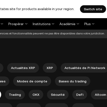
tates site for products available in your region.
Switch site
Prospérer
Institutions
Académie
Plus
vices et fonctionnalités peuvent ne pas être disponibles dans votre juridiction.
Actualités XRP
XRP
Actualités de Pi Network
ies
Modes de compte
Bases du trading
Trading
OKX
Sécurité
DeFi
Altcoin