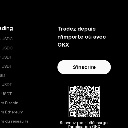
ading
Tradez depuis
n’importe où avec
C USDC
OKX
H USDC
C USDT
H USDT
S’inscrire
USDT
L USDT
 USDT
rs Bitcoin
rs Ethereum
rs du réseau Pi
Scannez pour télécharger
l’application OKX