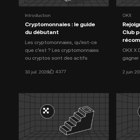
Introduction
OKX
Introduction aux cryptomonnaies
Introdu
Cryptomonnaies : le guide
Rejoig
du débutant
Club p
récom
Les cryptomonnaies, qu’est-ce
que c’est ? Les cryptomonnaies
OKX X 
ou cryptos sont des actifs
gagner 
numériques utilisant la
récomp
4 377
30 juil. 2026
2 juin 2
cryptographie pour sécuriser les
l'unive
trans
des cry
sont