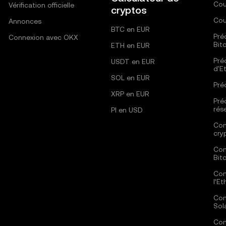
Cou
Vérification officielle
cryptos
Cou
Annonces
BTC en EUR
Pré
Connexion avec OKX
Bit
ETH en EUR
Pré
USDT en EUR
d'E
SOL en EUR
Pré
XRP en EUR
Pré
rés
PI en USD
Com
cry
Com
Bit
Com
l’E
Com
Sol
Com