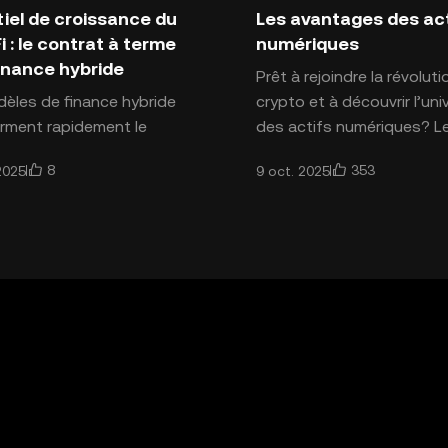
ction aux cryptomonnaies
Introduction aux cryptomon
iel de croissance du
Les avantages des ac
 : le contrat à terme
numériques
finance hybride
Prêt à rejoindre la révoluti
èles de finance hybride
crypto et à découvrir l’uni
rment rapidement le
des actifs numériques? Le
onnement des banques et
trading d’actifs numériqu
8
353
2025
9 oct. 2025
chés de la cryptographie.
présente plusieurs avant
Fi, ou Centralized fin