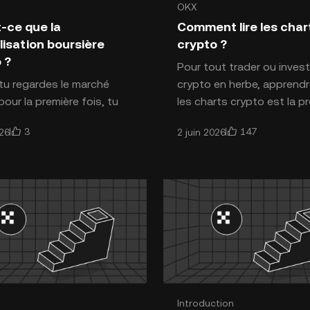
OKX
ction aux cryptomonnaies
Introduction aux cryptomon
-ce que la
Comment lire les char
lisation boursière
crypto ?
 ?
Pour tout trader ou invest
u regardes le marché
crypto en herbe, apprendre
pour la première fois, tu
les charts crypto est la p
illi par une liste de milliers
compétence fondamental
3
147
026
2 juin 2026
s, chacun avec un prix
tu dois développer. U
t. Une erreu
Introduction