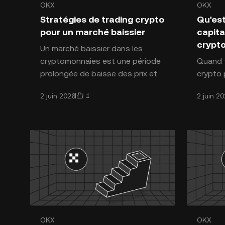
OKX
OKX
Introduction aux cryptomonnaies
Introdu
Stratégies de trading crypto
Qu'est
pour un marché baissier
capita
crypto
Un marché baissier dans les
cryptomonnaies est une période
Quand t
prolongée de baisse des prix et
crypto 
de sentiment négatif sur le
es accue
1
2 juin 2026
2 juin 2
marché. Pour les investisseurs
de coin
différen
OKX
OKX