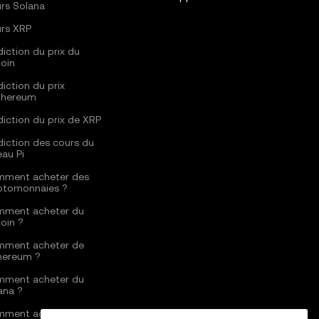
rs Solana
rs XRP
diction du prix du
coin
diction du prix
thereum
diction du prix de XRP
diction des cours du
eau Pi
ment acheter des
ptomonnaies ?
ment acheter du
coin ?
ment acheter de
thereum ?
ment acheter du
ana ?
ment acheter du