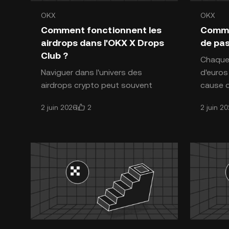
OKX
OKX
Introduction aux cryptomonnaies
Introdu
Comment fonctionnent les
Comme
airdrops dans l'OKX X Drops
de pas
Club ?
Chaque 
Naviguer dans l'univers des
d'euros
airdrops crypto peut souvent
cause d
sembler complexe et opaque.
perdu o
2
2 juin 2026
2 juin 2
L'OKX X Drops Club transforme
pas à en
cette expérience grâce à un
système