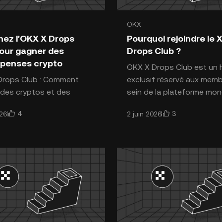
OKX
ction aux cryptomonnaies
Introduction aux cryptomon
nez l'OKX X Drops
Pourquoi rejoindre le 
our gagner des
Drops Club ?
penses crypto
OKX X Drops Club est un hub
Drops Club : Comment
exclusif réservé aux mem
des cryptos et des
sein de la plateforme mon
enses gratuites Dans
OKX. Il fonctionne comme
4
3
026
2 juin 2026
rs en constante évolution
passerelle sélective offra
ptomonnaies, les airdrops