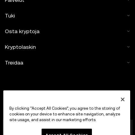
Tuki
Osta kryptoja
Kryptolaskin
Treidaa
By clicking “Accept All Cookies”, you agree to the storing of
cookies on your device to enhance site navigation, analyze
site usage, and assist in our marketing efforts.
OKX Europe Limited, joka toimii kauppanimellä OKX, on
nyt kryptovarojen treidausalusta, jonka MFSA on