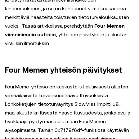
lanseeraukseen, ja se on kohdannut viime kuukausina
merkittäviä haasteita toistuvien tietoturvaloukkausten
vuoksi. Tässä artikkelissa perehdytään
Four Memen
viimeisimpiin uutisiin
, yhteisön päivityksiin ja alustan
virallisiin ilmoituksiin.
Four Memen yhteisön päivitykset
Four.Meme-yhteisö on keskustellut aktiivisesti alustan
viimeaikaisista turvallisuushaavoittuvuuksista.
Lohkoketjujen tietoturvayritys SlowMist ilmoitti 18.
maaliskuuta kriittisestä haavoittuvuudesta, jonka avulla
hyökkääjä pystyi manipuloimaan Four.Memen
älysopimusta. Tämän 0x7f79f6df-funktiota käyttävän
hyökkäyksen avulla hyökkääjä pystyi hankkimaan