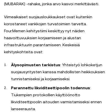
(MUBARAK) -rahake, jonka arvo kasvoi merkittävästi.
Viimeaikaiset suojausloukkaukset ovat kuitenkin
korostaneet vankkojen turvatoimien tarvetta.
Four.Memen kehitystiimi keskittyy nyt näiden
haavoittuvuuksien korjaamiseen ja alustan
infrastruktuurin parantamiseen. Keskeisiä
kehityskohteita ovat:
Älysopimusten tarkistus
: Yhteistyö lohkoketjun
suojausyritysten kanssa mahdollisten heikkouksien
tunnistamiseksi ja korjaamiseksi.
Parannettu likviditeettipoolin todennus
:
Tiukempien protokollien käyttöönotto
likviditeettipoolin aitouden varmistamiseksi ennen
lanseerausta.