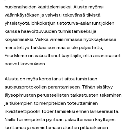
huolenaiheiden käsittelemiseksi. Alusta myönsi
väärinkäytöksen ja vahvisti tekevänsä tiivistä
yhteistyötä lohkoketjun tietoturva-asiantuntijoiden
kanssa haavoittuvuuden tunnistamiseksi ja
korjaamiseksi. Vaikka viimeisimmässä hyökkäyksessä
menetettyä tarkkaa summaa ei ole paljastettu,
Four.Meme on vakuuttanut käyttäjille, että asianosaiset
saavat korvauksen.
Alusta on myös korostanut sitoutumistaan
suojausprotokollien parantamiseen. Tähän sisältyy
älysopimusten perusteellisten tarkastusten tekeminen
ja tiukempien toimenpiteiden toteuttaminen
likviditeettipoolin todentamiseksi ennen lanseerausta.
Näillä toimenpiteillä pyritään palauttamaan käyttäjien
luottamus ja varmistamaan alustan pitkäaikainen