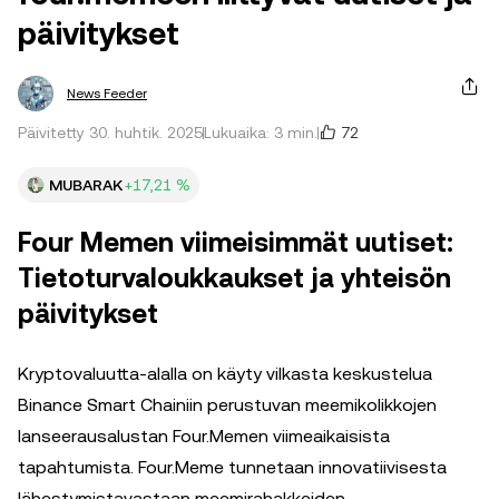
päivitykset
News Feeder
72
Päivitetty 30. huhtik. 2025
Lukuaika: 3 min.
MUBARAK
+17,21 %
Four Memen viimeisimmät uutiset:
Tietoturvaloukkaukset ja yhteisön
päivitykset
Kryptovaluutta-alalla on käyty vilkasta keskustelua
Binance Smart Chainiin perustuvan meemikolikkojen
lanseerausalustan Four.Memen viimeaikaisista
tapahtumista. Four.Meme tunnetaan innovatiivisesta
lähestymistavastaan meemirahakkeiden