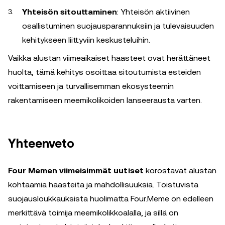
Yhteisön sitouttaminen
: Yhteisön aktiivinen
osallistuminen suojausparannuksiin ja tulevaisuuden
kehitykseen liittyviin keskusteluihin.
Vaikka alustan viimeaikaiset haasteet ovat herättäneet
huolta, tämä kehitys osoittaa sitoutumista esteiden
voittamiseen ja turvallisemman ekosysteemin
rakentamiseen meemikolikoiden lanseerausta varten.
Yhteenveto
Four Memen viimeisimmät uutiset
korostavat alustan
kohtaamia haasteita ja mahdollisuuksia. Toistuvista
suojausloukkauksista huolimatta Four.Meme on edelleen
merkittävä toimija meemikolikkoalalla, ja sillä on