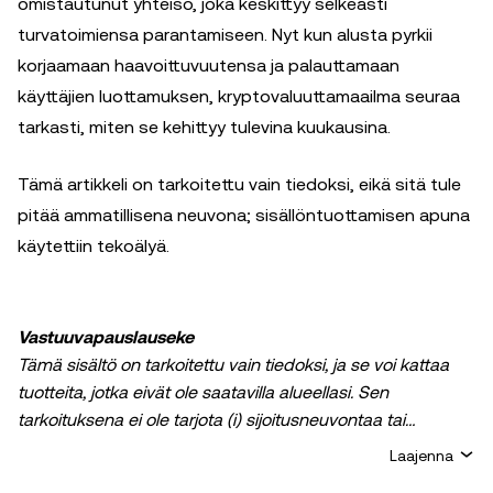
omistautunut yhteisö, joka keskittyy selkeästi
turvatoimiensa parantamiseen. Nyt kun alusta pyrkii
korjaamaan haavoittuvuutensa ja palauttamaan
käyttäjien luottamuksen, kryptovaluuttamaailma seuraa
tarkasti, miten se kehittyy tulevina kuukausina.
Tämä artikkeli on tarkoitettu vain tiedoksi, eikä sitä tule
pitää ammatillisena neuvona; sisällöntuottamisen apuna
käytettiin tekoälyä.
Vastuuvapauslauseke
Tämä sisältö on tarkoitettu vain tiedoksi, ja se voi kattaa
tuotteita, jotka eivät ole saatavilla alueellasi. Sen
tarkoituksena ei ole tarjota (i) sijoitusneuvontaa tai
sijoitussuositusta, (ii) tarjousta tai kehotusta ostaa, myydä
Laajenna
tai pitää hallussa kryptoja / digitaalisia varoja tai (iii)