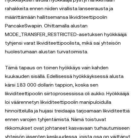
rahakkeita ennen niiden virallista lanseerausta ja
määrittämään hallitsemansa likviditeettipoolin
PancakeSwapiin. Ohittamalla alustan
MODE_TRANSFER_RESTRICTED-asetuksen hyökkääjä
tyhjensi varat likviditeettipoolista, mikä sai yhteisön
huolestumaan alustan turvatoimista.
Tämä tapaus on toinen hyökkäys vain kahden
kuukauden sisällä. Edellisessä hyökkäyksessä alusta
kärsi 183 000 dollarin tappion, koska sen
likviditeettipoolin siirtoprosessissa oli aukko. Hyökkääjä
loi väärennetyn likviditeettipoolin manipuloidulla
hinnoittelulla ja huijasi treidaajia tarjoamaan likviditeettiä
ennen varojen tyhjentämistä. Nämä toistuvat
rikkomukset ovat johtaneet kasvavaan turhautumiseen
yhteisön jäsenten keskuudessa, joista osa on väittänyt,