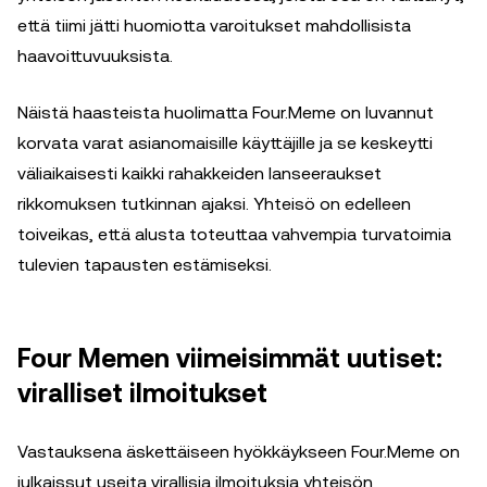
että tiimi jätti huomiotta varoitukset mahdollisista
haavoittuvuuksista.
Näistä haasteista huolimatta Four.Meme on luvannut
korvata varat asianomaisille käyttäjille ja se keskeytti
väliaikaisesti kaikki rahakkeiden lanseeraukset
rikkomuksen tutkinnan ajaksi. Yhteisö on edelleen
toiveikas, että alusta toteuttaa vahvempia turvatoimia
tulevien tapausten estämiseksi.
Four Memen viimeisimmät uutiset:
viralliset ilmoitukset
Vastauksena äskettäiseen hyökkäykseen Four.Meme on
julkaissut useita virallisia ilmoituksia yhteisön