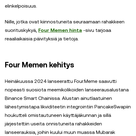
elinkelpoisuus.
Niille, jotka ovat kiinnostuneita seuraamaan rahakkeen
suorituskykyä,
Four Memen hinta
-sivu tarjoaa
reaaliaikaisia päivityksiä ja tietoja.
Four Memen kehitys
Heinäkuussa 2024 lanseerattu Four.Meme saavutti
nopeasti suosiota meemikolikoiden lanseerausalustana
Binance Smart Chainissa. Alustan ainutlaatuinen
lähestymistapa likviditeetin integrointiin PancakeSwapiin
houkutteli omistautuneen käyttäjäkunnan ja sillä
järjestettiin useita onnistuneita rahakkeiden
lanseerauksia, joihin kuului muun muassa Mubarak