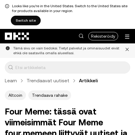
Looks like you're in the United States. Switch to the United States site
for products available in your region.
Switch site
Siirry pääsisältöön
Rekisteröidy
Tämä sivu on vain tiedoksi. Tietyt palvelut ja ominaisuudet eivät
ehkä ole saatavilla omalla alueellasi.
Learn
Trendaavat uutiset
Artikkeli
Altcoin
Trendaava rahake
Four Meme: tässä ovat
viimeisimmät Four Meme
four.memeen liittyvät uutiset ja