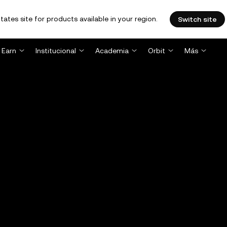
tates site for products available in your region.
Switch site
Earn
Institucional
Academia
Orbit
Más