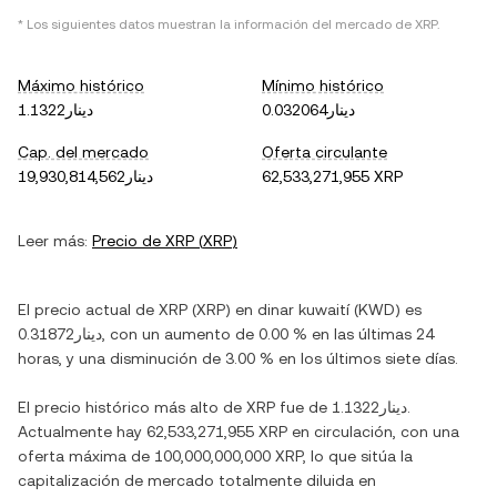
* Los siguientes datos muestran la información del mercado de
XRP
.
Máximo histórico
Mínimo histórico
دينار0.032064
دينار1.1322
Cap. del mercado
Oferta circulante
دينار19,930,814,562
62,533,271,955 XRP
Leer más:
Precio de
XRP
(
XRP
)
El precio actual de
XRP
(
XRP
) en
dinar kuwaití
(
KWD
) es
دينار0.31872
, con
un aumento
de
0.00 %
en las últimas 24
horas, y
una disminución
de
3.00 %
en los últimos siete días.
El precio histórico más alto de
XRP
fue de
دينار1.1322
.
Actualmente hay
62,533,271,955 XRP
en circulación, con una
oferta máxima de
100,000,000,000 XRP
, lo que sitúa la
capitalización de mercado totalmente diluida en