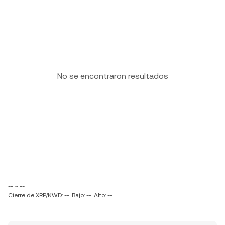
No se encontraron resultados
-- ~ --
Cierre de XRP/KWD: --
Bajo: --
Alto: --