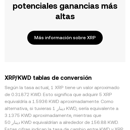
potenciales ganancias más
altas
Más información sobre XRP
XRP/KWD tablas de conversión
Según la tasa actual, 1 XRP tiene un valor aproximado
de 0.31872 KWD. Esto significa que adquirir 5 XRP
equivaldría a 1.5936 KWD aproximadamente. Como
alternativa, si tuvieras 1 دينار KWD, sería equivalente a
3.1375 KWD aproximadamente, mientras que
50 دينار KWD equivaldrían a alrededor de 156.88 KWD.
Estas cifras indican la tasa de cambio entre KWD y XRP.