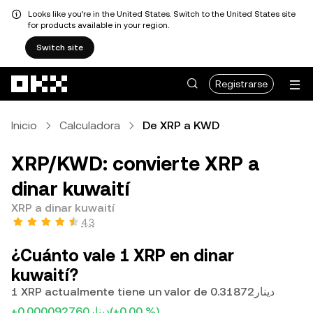
Looks like you're in the United States. Switch to the United States site
for products available in your region.
Switch site
Saltar al contenido principal
Registrarse
Inicio
Calculadora
De XRP a KWD
XRP/KWD: convierte XRP a
dinar kuwaití
XRP a dinar kuwaití
4.3
¿Cuánto vale 1 XRP en dinar
kuwaití?
1 XRP actualmente tiene un valor de دينار0.31872
+دينار0.000092760
(+0.00 %)