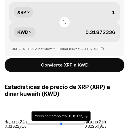
XRP
KWD
1 XRP = 0.31872 dinar kuwaití, 1 dinar kuwaití = 3.137 XRP
Convierte XRP a KWD
Estadísticas de precio de XRP (XRP) a
dinar kuwaití (KWD)
Precio en tiempo real: دينار0.31872
Bajo en 24h
Alto en 24h
دينار0.32250
دينار0.31322