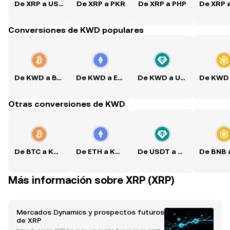
De XRP a USD
De XRP a PKR
De XRP a PHP
De XRP 
Conversiones de KWD populares
De KWD a BTC
De KWD a ETH
De KWD a USDT
Otras conversiones de KWD
De BTC a KWD
De ETH a KWD
De USDT a KWD
Más información sobre XRP (XRP)
Mercados Dynamics y prospectos futuros
de XRP