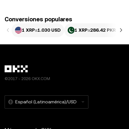
Conversiones populares
1 XRP
a
1.030 USD
1 XRP
a
286.42 PKR
©2017 - 2026 OKX.COM
Español (Latinoamérica)/USD